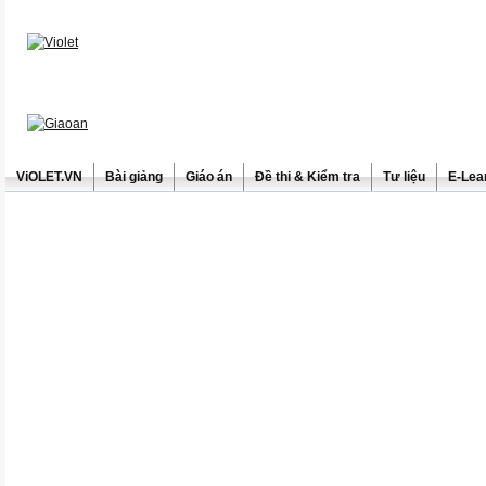
ViOLET.VN
Bài giảng
Giáo án
Đề thi & Kiểm tra
Tư liệu
E-Lea