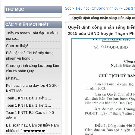
Gốc
>
Tiểu học (Chương trình cũ)
>
Lớp 3
THƯ MỤC
Quyết định công nhận sáng kiến cấp c
CÁC Ý KIẾN MỚI NHẤT
Quyết định công nhận sáng kiế
Thầy có bsach1 bài tập 10 và 11
2015 của UBND huyện Thạnh P
mà có...
Cảm ơn thầy!...
Biểu tập thể Chi bộ xây dựng
nhiệm vụ trọng...
Chương trình công tác trọng tâm
của cá nhân Quý...
rất hay...
Kế hoạch giảng dạy lớp 4 SGK -
KNTT Môn...
Toán 1 KNTT. Bài 1 Tiết 2....
Toán 1 KNTT. Bài 1 Tiết 1....
Toán 1 KNTT. Bài Các số từ 0
đến 10...
Bài soạn hay. Cảm ơn thầy Nam
nhiều nhé ❤️❤️❤️❤️❤️❤️...