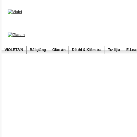
ViOLET.VN
Bài giảng
Giáo án
Đề thi & Kiểm tra
Tư liệu
E-Lea