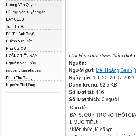
Hoàng Văn Quyến
Bùi Nguyễn Tuyết Ngân
BAY CLUB
Trần Thị Hà
Bùi Thị Ánh Tuyết
Huỳnh Văn Đức
Nhà Cái QS
(
Tài liệu chưa được thẩm định
)
HOÀNG TIẾN NAM
Nguồn:
Nguyễn Văn Thủy
Người gửi:
Mai Hoàng Sanh
(
nguyênc kim phượng
Ngày gửi:
11h:20' 20-07-2021
Phan Thu Trang
Dung lượng:
62.5 KB
Nguyễn Thị Hông
Số lượt tải:
416
Số lượt thích:
0 người
Đạo đức
BÀI 5: QUÝ TRỌNG THỜI GIAN
I. MỤC TIÊU:
*Kiến thức, kĩ năng: