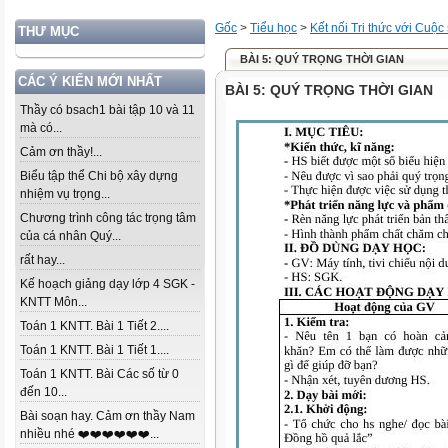
Gốc
>
Tiểu học
>
Kết nối Tri thức với Cuộc
THƯ MỤC
BÀI 5: QUÝ TRỌNG THỜI GIAN
CÁC Ý KIẾN MỚI NHẤT
BÀI 5: QUÝ TRỌNG THỜI GIAN
Thầy có bsach1 bài tập 10 và 11
mà có...
Cảm ơn thầy!...
Biểu tập thể Chi bộ xây dựng
nhiệm vụ trọng...
Chương trình công tác trọng tâm
của cá nhân Quý...
rất hay...
Kế hoạch giảng dạy lớp 4 SGK -
KNTT Môn...
Toán 1 KNTT. Bài 1 Tiết 2....
Toán 1 KNTT. Bài 1 Tiết 1....
Toán 1 KNTT. Bài Các số từ 0
đến 10...
Bài soạn hay. Cảm ơn thầy Nam
nhiều nhé ❤️❤️❤️❤️❤️❤️...