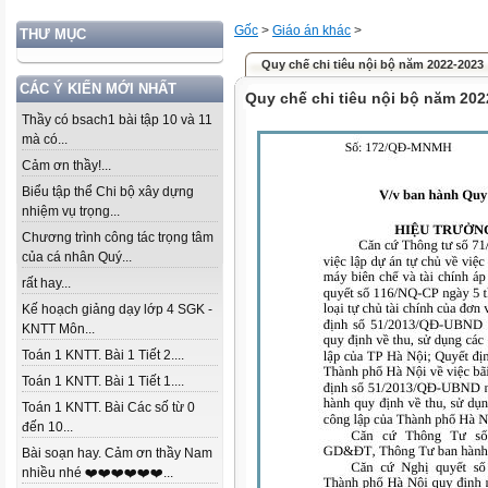
Gốc
>
Giáo án khác
>
THƯ MỤC
Quy chế chi tiêu nội bộ năm 2022-2023
CÁC Ý KIẾN MỚI NHẤT
Quy chế chi tiêu nội bộ năm 202
Thầy có bsach1 bài tập 10 và 11
mà có...
Cảm ơn thầy!...
Biểu tập thể Chi bộ xây dựng
nhiệm vụ trọng...
Chương trình công tác trọng tâm
của cá nhân Quý...
rất hay...
Kế hoạch giảng dạy lớp 4 SGK -
KNTT Môn...
Toán 1 KNTT. Bài 1 Tiết 2....
Toán 1 KNTT. Bài 1 Tiết 1....
Toán 1 KNTT. Bài Các số từ 0
đến 10...
Bài soạn hay. Cảm ơn thầy Nam
nhiều nhé ❤️❤️❤️❤️❤️❤️...