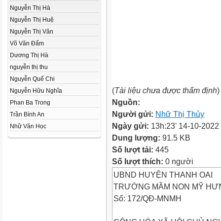
Nguyễn Thị Hà
Nguyễn Thị Huệ
Nguyễn Thị Vân
Võ Văn Đẩm
Dương Thị Hà
nguyễn thị thu
Nguyễn Quế Chi
(
Tài liệu chưa được thẩm định
)
Nguyễn Hữu Nghĩa
Nguồn:
Phan Ba Trong
Người gửi:
Nhữ Thị Thủy
Trần Bình An
Ngày gửi:
13h:23' 14-10-2022
Nhữ Văn Học
Dung lượng:
91.5 KB
Số lượt tải:
445
Số lượt thích:
0 người
UBND HUYỆN THANH OAI
TRƯỜNG MẦM NON MỸ HƯ
Số: 172/QĐ-MNMH