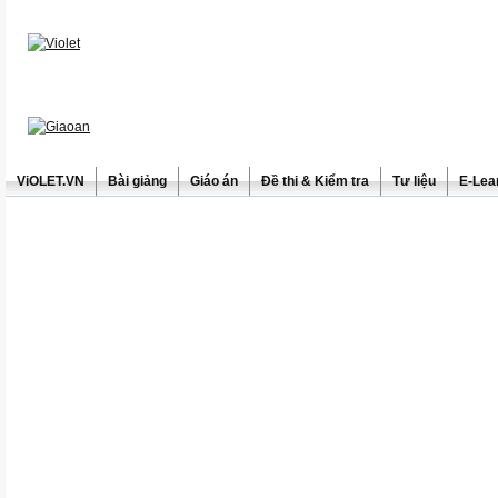
ViOLET.VN
Bài giảng
Giáo án
Đề thi & Kiểm tra
Tư liệu
E-Lea