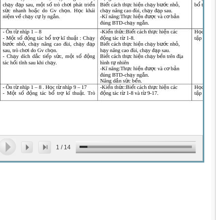
1
/
14