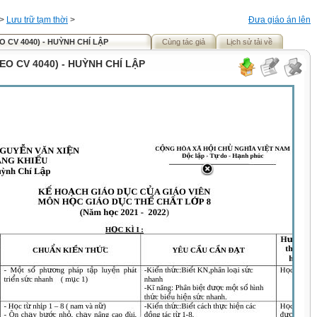
>
Lưu trữ tạm thời
>
Đưa giáo án lên
O CV 4040) - HUỲNH CHÍ LẬP
Cùng tác giả
Lịch sử tải về
EO CV 4040) - HUỲNH CHÍ LẬP