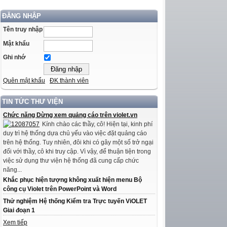
ĐĂNG NHẬP
Tên truy nhập
Mật khẩu
Ghi nhớ
Quên mật khẩu
ĐK thành viên
TIN TỨC THƯ VIỆN
Chức năng Dừng xem quảng cáo trên violet.vn
Kính chào các thầy, cô! Hiện tại, kinh phí
duy trì hệ thống dựa chủ yếu vào việc đặt quảng cáo
trên hệ thống. Tuy nhiên, đôi khi có gây một số trở ngại
đối với thầy, cô khi truy cập. Vì vậy, để thuận tiện trong
việc sử dụng thư viện hệ thống đã cung cấp chức
năng...
Khắc phục hiện tượng không xuất hiện menu Bộ
công cụ Violet trên PowerPoint và Word
Thử nghiệm Hệ thống Kiểm tra Trực tuyến ViOLET
Giai đoạn 1
Xem tiếp