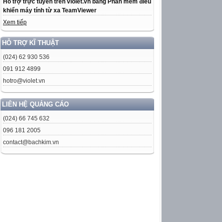
Hỗ trợ trực tuyến trên violet.vn bằng Phần mềm điều
khiển máy tính từ xa TeamViewer
Xem tiếp
HỖ TRỢ KĨ THUẬT
(024) 62 930 536
091 912 4899
hotro@violet.vn
LIÊN HỆ QUẢNG CÁO
(024) 66 745 632
096 181 2005
contact@bachkim.vn