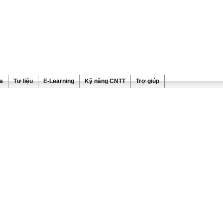
ra
Tư liệu
E-Learning
Kỹ năng CNTT
Trợ giúp