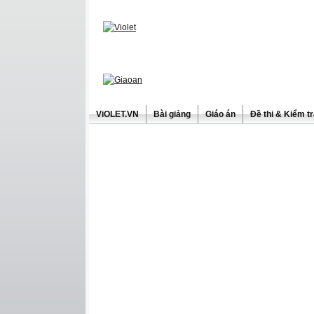
ViOLET.VN
Bài giảng
Giáo án
Đề thi & Kiểm t