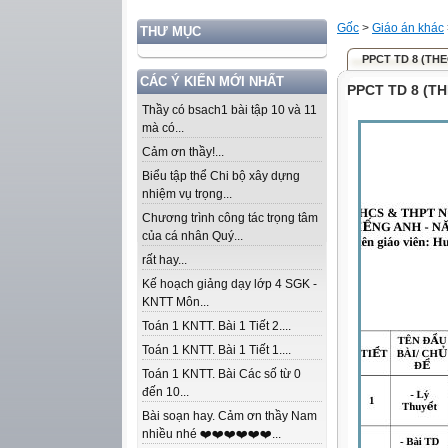
Gốc
>
Giáo án khác
THƯ MỤC
PPCT TD 8 (THE
CÁC Ý KIẾN MỚI NHẤT
PPCT TD 8 (TH
Thầy có bsach1 bài tập 10 và 11
mà có...
Cảm ơn thầy!...
Biểu tập thể Chi bộ xây dựng
nhiệm vụ trọng...
Chương trình công tác trọng tâm
của cá nhân Quý...
rất hay...
Kế hoạch giảng dạy lớp 4 SGK -
KNTT Môn...
Toán 1 KNTT. Bài 1 Tiết 2....
Toán 1 KNTT. Bài 1 Tiết 1....
Toán 1 KNTT. Bài Các số từ 0
đến 10...
Bài soạn hay. Cảm ơn thầy Nam
nhiều nhé ❤️❤️❤️❤️❤️❤️...