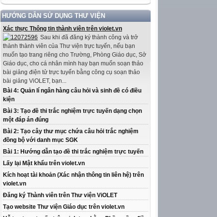
HƯỚNG DẪN SỬ DỤNG THƯ VIỆN
Xác thực Thông tin thành viên trên violet.vn
Sau khi đã đăng ký thành công và trở
thành thành viên của Thư viện trực tuyến, nếu bạn
muốn tạo trang riêng cho Trường, Phòng Giáo dục, Sở
Giáo dục, cho cá nhân mình hay bạn muốn soạn thảo
bài giảng điện tử trực tuyến bằng công cụ soạn thảo
bài giảng ViOLET, bạn...
Bài 4: Quản lí ngân hàng câu hỏi và sinh đề có điều
kiện
Bài 3: Tạo đề thi trắc nghiệm trực tuyến dạng chọn
một đáp án đúng
Bài 2: Tạo cây thư mục chứa câu hỏi trắc nghiệm
đồng bộ với danh mục SGK
Bài 1: Hướng dẫn tạo đề thi trắc nghiệm trực tuyến
Lấy lại Mật khẩu trên violet.vn
Kích hoạt tài khoản (Xác nhận thông tin liên hệ) trên
violet.vn
Đăng ký Thành viên trên Thư viện ViOLET
Tạo website Thư viện Giáo dục trên violet.vn