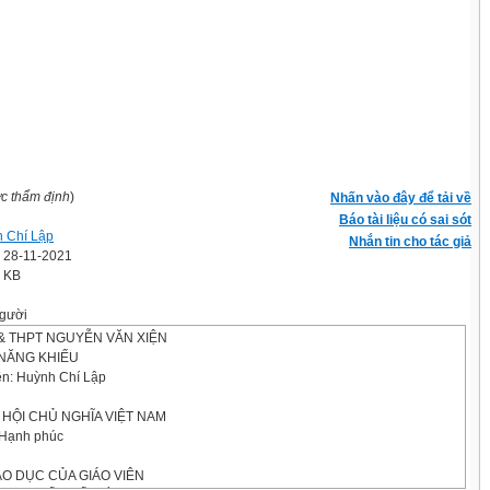
ợc thẩm định
)
Nhấn vào đây để tải về
Báo tài liệu có sai sót
 Chí Lập
Nhắn tin cho tác giả
' 28-11-2021
2 KB
gười
 THPT NGUYỄN VĂN XIỆN
 NĂNG KHIẾU
iên: Huỳnh Chí Lập
HỘI CHỦ NGHĨA VIỆT NAM
- Hạnh phúc
O DỤC CỦA GIÁO VIÊN