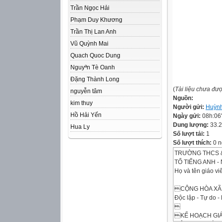
Trần Ngọc Hải
Phạm Duy Khương
Trần Thị Lan Anh
Vũ Quỳnh Mai
Quach Quoc Dung
Nguyªn Tè Oanh
Đặng Thành Long
(
Tài liệu chưa đư
nguyễn tâm
Nguồn:
kim thuy
Người gửi:
Huỳnh
Hồ Hải Yến
Ngày gửi:
08h:06
Dung lượng:
33.
Hua Ly
Số lượt tải:
1
Số lượt thích:
0 n
TRƯỜNG THCS &
TỔ TIẾNG ANH -
Họ và tên giáo v
CỘNG HÒA XÃ 
Độc lập - Tự do 

KẾ HOẠCH GIÁ