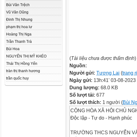
Bùi Văn Trệch
Vũ Văn Dũng
Đinh Thị Nhung
phạm thị hoa lư
Hoàng Thị Nga
Trần Thanh Trà
Bùi Hoa
NGUYỂN THỊ MỸ KHÉO
(
Tài liệu chưa được thẩm định
)
Thái Thị Hồng Yến
Nguồn:
tràn thị thanh hương
Người gửi:
Tương Lai
(
trang 
trần quốc huy
Ngày gửi:
13h:41' 03-08-2023
Dung lượng:
68.0 KB
Số lượt tải:
677
Số lượt thích:
1 người (
Bùi N
CỘNG HÒA XÃ HỘI CHỦ NGH
Độc lập - Tự do - Hạnh phúc
TRƯỜNG THCS NGUYỄN VĂ