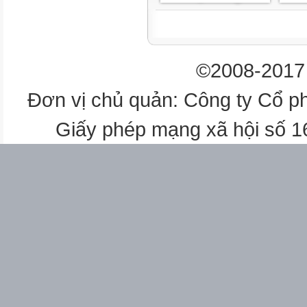
Thiết bị dạy học
1
©2008-2017 
3
Đơn vị chủ quản: Công ty Cổ p
2
Giấy phép mạng xã hội số 
2
2,3
3
3
Địa điểm
dạy học
Phòng học