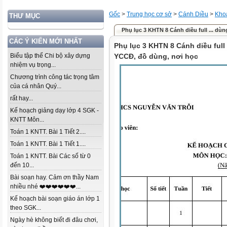
Gốc
>
Trung học cơ sở
>
Cánh Diều
>
Khoa
THƯ MỤC
Phụ lục 3 KHTN 8 Cánh diều full ... dùn
CÁC Ý KIẾN MỚI NHẤT
Phụ lục 3 KHTN 8 Cánh diều full t
Biểu tập thể Chi bộ xây dựng
YCCĐ, đồ dùng, nơi học
nhiệm vụ trọng...
Chương trình công tác trọng tâm
của cá nhân Quý...
rất hay...
Kế hoạch giảng dạy lớp 4 SGK -
KNTT Môn...
Toán 1 KNTT. Bài 1 Tiết 2....
Toán 1 KNTT. Bài 1 Tiết 1....
Toán 1 KNTT. Bài Các số từ 0
đến 10...
Bài soạn hay. Cảm ơn thầy Nam
nhiều nhé ❤️❤️❤️❤️❤️❤️...
Kế hoạch bài soạn giáo án lớp 1
theo SGK...
Ngày hè không biết đi đâu chơi,