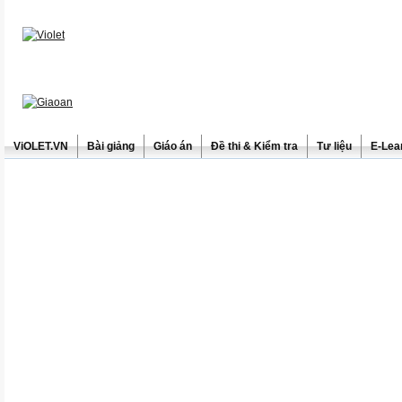
ViOLET.VN
Bài giảng
Giáo án
Đề thi & Kiểm tra
Tư liệu
E-Lea