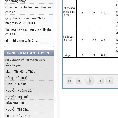
vào trang thầy...
Chào bạn N, tài liệu siêu hay và
chỉn chu...
Quy chế làm việc của Chi bộ
nhiệm kỳ 2025-2030...
Tài liệu hay, cảm ơn thầy HN đã
chia sẻ....
trinh thi oang tuần 1 ...
THÀNH VIÊN TRỰC TUYẾN
806 khách và 28 thành viên
trần thị yến
Mạnh Thị Hồng Thúy
Nông Thế Thuận
1
Đinh Thị Ngân
Nguyễn Hoàng Lân
Nguyễn Thị Huế
Trần Nhật Tú
Nguyễn Thị Chà
Lê Thị Thùy Trang