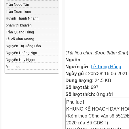
Trần Ngọc Tân
Trần Xuân Tùng
Huỳnh Thanh Nhanh
phạm thị khuyên
Trần Quang Hùng
Lê Võ Vĩnh Khang
Nguyễn Thị Hồng Hảo
(
Tài liệu chưa được thẩm định
)
Nguyễn Hoàng Nga
Nguồn:
Nguyễn Huy Ngọc
Người gửi:
Lê Trọng Hùng
Midu Luu
Ngày gửi:
20h:38' 16-06-2021
Dung lượng:
24.5 KB
Số lượt tải:
697
Số lượt thích:
0 người
Phụ lục I
KHUNG KẾ HOẠCH DẠY HỌ
(Kèm theo Công văn số 5512
2020 của Bộ GDĐT)