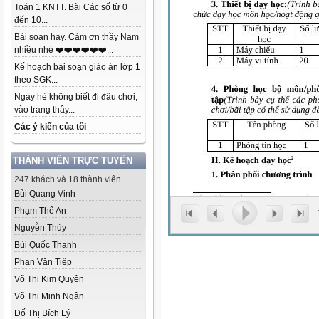
Toán 1 KNTT. Bài Các số từ 0
đến 10...
Bài soạn hay. Cảm ơn thầy Nam
nhiều nhé ❤️❤️❤️❤️❤️❤️...
Kế hoạch bài soạn giáo án lớp 1
theo SGK...
Ngày hè không biết đi đâu chơi,
vào trang thầy...
Các ý kiến của tôi
THÀNH VIÊN TRỰC TUYẾN
247 khách và 18 thành viên
Bùi Quang Vinh
Phạm Thế An
Nguyễn Thủy
Bùi Quốc Thanh
Phan Văn Tiệp
Võ Thị Kim Quyên
Võ Thị Minh Ngân
Đố Thị Bích Lý