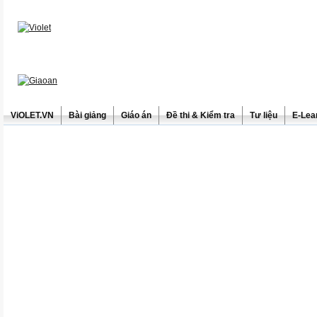
ViOLET.VN
Bài giảng
Giáo án
Đề thi & Kiểm tra
Tư liệu
E-Lea