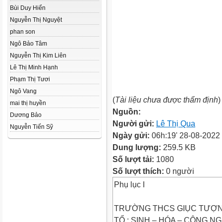
Bùi Duy Hiển
Nguyễn Thị Nguyệt
phan son
Ngô Bảo Tâm
Nguyễn Thị Kim Liên
Lê Thị Minh Hạnh
Phạm Thị Tươi
Ngô Vang
(
Tài liệu chưa được thẩm định
)
mai thị huyền
Nguồn:
Dương Bảo
Người gửi:
Lê Thị Qua
Nguyễn Tiến Sỹ
Ngày gửi:
06h:19' 28-08-2022
Dung lượng:
259.5 KB
Số lượt tải:
1080
Số lượt thích:
0 người
Phụ lục I
TRƯỜNG THCS GIỤC TƯỢ
TỔ : SINH – HÓA – CÔNG N