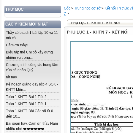
Gốc
>
Trung học cơ sở
>
Kết nối Tri thức 
THƯ MỤC
7
>
PHỤ LỤC 1 - KHTN 7 - KẾT NỐI
CÁC Ý KIẾN MỚI NHẤT
PHỤ LỤC 1 - KHTN 7 - KẾT NỐI
Thầy có bsach1 bài tập 10 và 11
mà có...
Cảm ơn thầy!...
Biểu tập thể Chi bộ xây dựng
nhiệm vụ trọng...
Chương trình công tác trọng tâm
của cá nhân Quý...
rất hay...
Kế hoạch giảng dạy lớp 4 SGK -
KNTT Môn...
Toán 1 KNTT. Bài 1 Tiết 2....
Toán 1 KNTT. Bài 1 Tiết 1....
Toán 1 KNTT. Bài Các số từ 0
đến 10...
Bài soạn hay. Cảm ơn thầy Nam
nhiều nhé ❤️❤️❤️❤️❤️❤️...