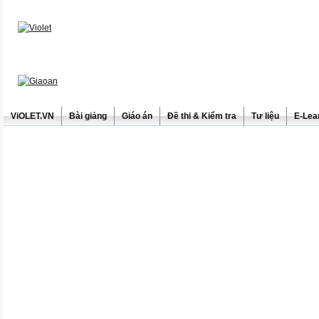
ViOLET.VN
Bài giảng
Giáo án
Đề thi & Kiểm tra
Tư liệu
E-Lea