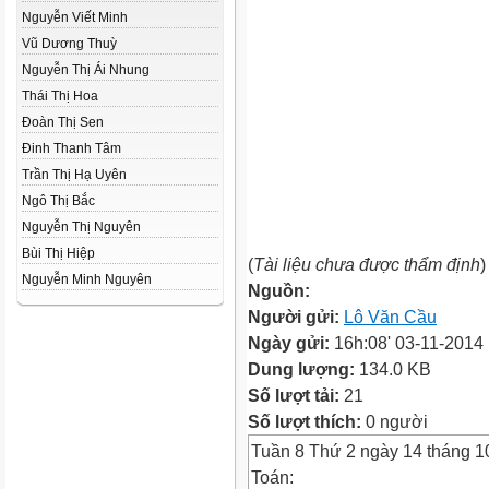
Nguyễn Viết Minh
Vũ Dương Thuỳ
Nguyễn Thị Ái Nhung
Thái Thị Hoa
Đoàn Thị Sen
Đinh Thanh Tâm
Trần Thị Hạ Uyên
Ngô Thị Bắc
Nguyễn Thị Nguyên
Bùi Thị Hiệp
(
Tài liệu chưa được thẩm định
)
Nguyễn Minh Nguyên
Nguồn:
Người gửi:
Lô Văn Cầu
Ngày gửi:
16h:08' 03-11-2014
Dung lượng:
134.0 KB
Số lượt tải:
21
Số lượt thích:
0 người
Tuần 8 Thứ 2 ngày 14 tháng 
Toán: