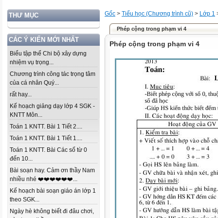
Gốc
>
Tiểu học (Chương trình cũ)
>
Lớp 1
THƯ MỤC
Phép cộng trong phạm vi 4
CÁC Ý KIẾN MỚI NHẤT
Phép cộng trong phạm vi 4
Biểu tập thể Chi bộ xây dựng
nhiệm vụ trọng...
Chương trình công tác trọng tâm
của cá nhân Quý...
rất hay...
Kế hoạch giảng dạy lớp 4 SGK -
KNTT Môn...
Toán 1 KNTT. Bài 1 Tiết 2....
Toán 1 KNTT. Bài 1 Tiết 1....
Toán 1 KNTT. Bài Các số từ 0
đến 10...
Bài soạn hay. Cảm ơn thầy Nam
nhiều nhé ❤️❤️❤️❤️❤️❤️...
Kế hoạch bài soạn giáo án lớp 1
theo SGK...
Ngày hè không biết đi đâu chơi,