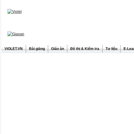
ViOLET.VN
Bài giảng
Giáo án
Đề thi & Kiểm tra
Tư liệu
E-Lea