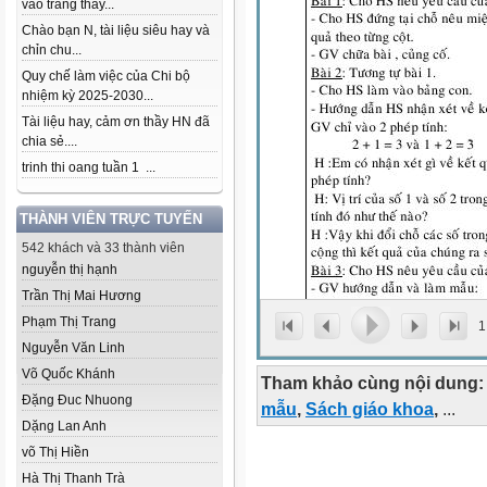
vào trang thầy...
Chào bạn N, tài liệu siêu hay và
chỉn chu...
Quy chế làm việc của Chi bộ
nhiệm kỳ 2025-2030...
Tài liệu hay, cảm ơn thầy HN đã
chia sẻ....
trinh thi oang tuần 1 ...
THÀNH VIÊN TRỰC TUYẾN
542 khách và 33 thành viên
nguyễn thị hạnh
Trần Thị Mai Hương
Phạm Thị Trang
1
Nguyễn Văn Linh
Võ Quốc Khánh
Tham khảo cùng nội dung:
Đặng Đuc Nhuong
mẫu
,
Sách giáo khoa
,
...
Dặng Lan Anh
võ Thị Hiền
Hà Thị Thanh Trà