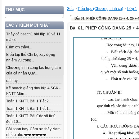
Gốc
>
Tiểu học (Chương trình cũ)
>
Lớp 1
THƯ MỤC
Bài 61. PHÉP CỘNG DẠNG 25 + 4, 25 + 
CÁC Ý KIẾN MỚI NHẤT
Bài 61. PHÉP CỘNG DẠNG 25 + 4,
Thầy có bsach1 bài tập 10 và 11
mà có...
Cảm ơn thầy!...
Biểu tập thể Chi bộ xây dựng
nhiệm vụ trọng...
Chương trình công tác trọng tâm
của cá nhân Quý...
rất hay...
Kế hoạch giảng dạy lớp 4 SGK -
KNTT Môn...
Toán 1 KNTT. Bài 1 Tiết 2....
Toán 1 KNTT. Bài 1 Tiết 1....
Toán 1 KNTT. Bài Các số từ 0
đến 10...
Bài soạn hay. Cảm ơn thầy Nam
nhiều nhé ❤️❤️❤️❤️❤️❤️...