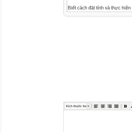
Biết cách đặt tính và thực hiệ
không nhớ dạng 25 + 4, 25 + 4
-
Vận dụng được kiến thức, kĩ n
quyết một số tình huống gắn vớ
-
Phát triển các NL toán học.
IT. CHUẨN BỊ
-
Kích thước font
Các thẻ thanh chục và khối l
que tính và các thẻ que tính rờ