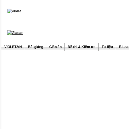
ViOLET.VN
Bài giảng
Giáo án
Đề thi & Kiểm tra
Tư liệu
E-Lea