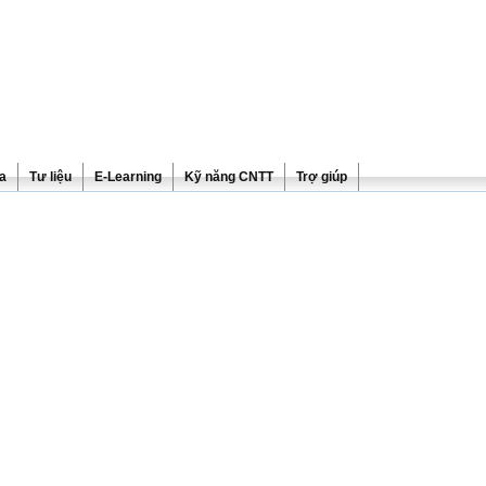
ra
Tư liệu
E-Learning
Kỹ năng CNTT
Trợ giúp