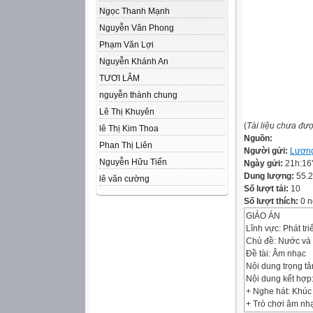
Ngọc Thanh Mạnh
Nguyễn Văn Phong
Phạm Văn Lợi
Nguyễn Khánh An
TƯƠI LÂM
nguyễn thành chung
Lê Thị Khuyên
(
Tài liệu chưa đư
lê Thị Kim Thoa
Nguồn:
Phan Thị Liên
Người gửi:
Lương
Nguyễn Hữu Tiến
Ngày gửi:
21h:16
Dung lượng:
55.
lê văn cường
Số lượt tải:
10
Số lượt thích:
0 n
GIÁO ÁN
Lĩnh vực: Phát tr
Chủ đề: Nước và 
Đề tài: Âm nhạc
Nội dung trọng t
Nội dung kết hợp
+ Nghe hát: Khúc
+ Trò chơi âm nhạ