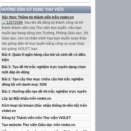
HƯỚNG DẪN SỬ DỤNG THƯ VIỆN
Xác thực Thông tin thành viên trên violet.vn
Sau khi đã đăng ký thành công và trở
thành thành viên của Thư viện trực tuyến, nếu bạn
muốn tạo trang riêng cho Trường, Phòng Giáo dục, Sở
Giáo dục, cho cá nhân mình hay bạn muốn soạn thảo
bài giảng điện tử trực tuyến bằng công cụ soạn thảo
bài giảng ViOLET, bạn...
Bài 4: Quản lí ngân hàng câu hỏi và sinh đề có điều
kiện
Bài 3: Tạo đề thi trắc nghiệm trực tuyến dạng chọn
một đáp án đúng
Bài 2: Tạo cây thư mục chứa câu hỏi trắc nghiệm
đồng bộ với danh mục SGK
Bài 1: Hướng dẫn tạo đề thi trắc nghiệm trực tuyến
Lấy lại Mật khẩu trên violet.vn
Kích hoạt tài khoản (Xác nhận thông tin liên hệ) trên
violet.vn
Đăng ký Thành viên trên Thư viện ViOLET
Tạo website Thư viện Giáo dục trên violet.vn