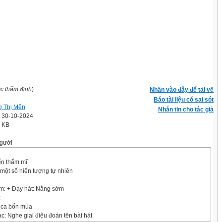
ợc thẩm định
)
Nhấn vào đây để tải về
Báo tài liệu có sai sót
 Thị Mến
Nhắn tin cho tác giả
' 30-10-2024
2 KB
gười
iển thẩm mĩ
một số hiện tượng tự nhiên
âm: + Dạy hát: Nắng sớm
:
 ca bốn mùa
c: Nghe giai điệu đoán tên bài hát