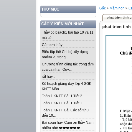
Gốc
>
Mầm non
>
C
THƯ MỤC
phat trien tinh 
CÁC Ý KIẾN MỚI NHẤT
phat trien tin
Thầy có bsach1 bài tập 10 và 11
mà có...
Cảm ơn thầy!...
Biểu tập thể Chi bộ xây dựng
nhiệm vụ trọng...
Chương trình công tác trọng tâm
của cá nhân Quý...
rất hay...
Kế hoạch giảng dạy lớp 4 SGK -
KNTT Môn...
Toán 1 KNTT. Bài 1 Tiết 2....
Toán 1 KNTT. Bài 1 Tiết 1....
Toán 1 KNTT. Bài Các số từ 0
đến 10...
Bài soạn hay. Cảm ơn thầy Nam
nhiều nhé ❤️❤️❤️❤️❤️❤️...