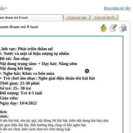
hồi
>
Đưa giáo án lên
cam tham mi 4 tuoi
Cùng tác giả
Lịch sử tải về
h cam tham mi 4 tuoi