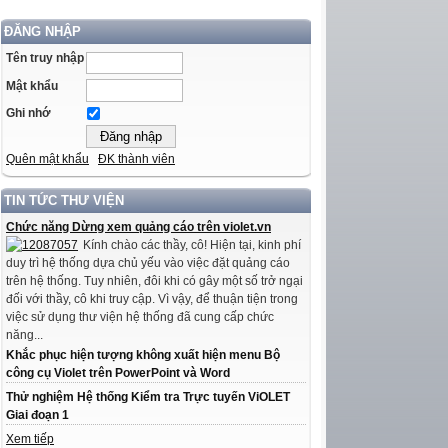
ĐĂNG NHẬP
Tên truy nhập
Mật khẩu
Ghi nhớ
Quên mật khẩu
ĐK thành viên
TIN TỨC THƯ VIỆN
Chức năng Dừng xem quảng cáo trên violet.vn
Kính chào các thầy, cô! Hiện tại, kinh phí
duy trì hệ thống dựa chủ yếu vào việc đặt quảng cáo
trên hệ thống. Tuy nhiên, đôi khi có gây một số trở ngại
đối với thầy, cô khi truy cập. Vì vậy, để thuận tiện trong
việc sử dụng thư viện hệ thống đã cung cấp chức
năng...
Khắc phục hiện tượng không xuất hiện menu Bộ
công cụ Violet trên PowerPoint và Word
Thử nghiệm Hệ thống Kiểm tra Trực tuyến ViOLET
Giai đoạn 1
Xem tiếp