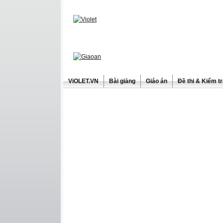
ViOLET.VN
Bài giảng
Giáo án
Đề thi & Kiểm t