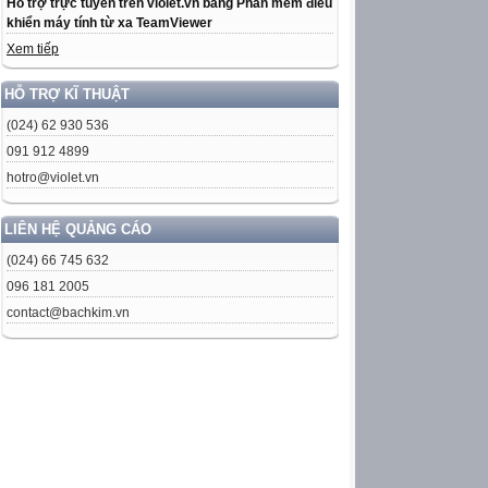
Hỗ trợ trực tuyến trên violet.vn bằng Phần mềm điều
khiển máy tính từ xa TeamViewer
Xem tiếp
HỖ TRỢ KĨ THUẬT
(024) 62 930 536
091 912 4899
hotro@violet.vn
LIÊN HỆ QUẢNG CÁO
(024) 66 745 632
096 181 2005
contact@bachkim.vn