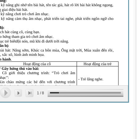
1
/
8