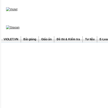
ViOLET.VN
Bài giảng
Giáo án
Đề thi & Kiểm tra
Tư liệu
E-Lea