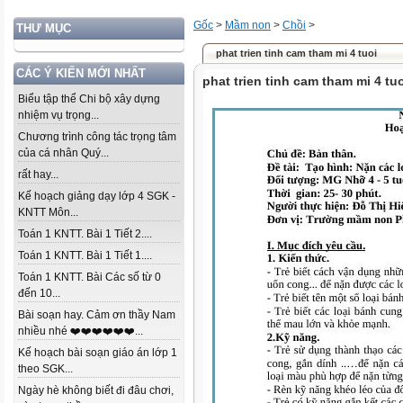
Gốc
>
Mầm non
>
Chồi
>
THƯ MỤC
phat trien tinh cam tham mi 4 tuoi
CÁC Ý KIẾN MỚI NHẤT
phat trien tinh cam tham mi 4 tu
Biểu tập thể Chi bộ xây dựng
nhiệm vụ trọng...
Chương trình công tác trọng tâm
của cá nhân Quý...
rất hay...
Kế hoạch giảng dạy lớp 4 SGK -
KNTT Môn...
Toán 1 KNTT. Bài 1 Tiết 2....
Toán 1 KNTT. Bài 1 Tiết 1....
Toán 1 KNTT. Bài Các số từ 0
đến 10...
Bài soạn hay. Cảm ơn thầy Nam
nhiều nhé ❤️❤️❤️❤️❤️❤️...
Kế hoạch bài soạn giáo án lớp 1
theo SGK...
Ngày hè không biết đi đâu chơi,