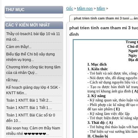
Gốc
>
Mầm non
>
Mầm
>
THƯ MỤC
phat trien tinh cam tham mi 3 tuoi ... ả
CÁC Ý KIẾN MỚI NHẤT
phat trien tinh cam tham mi 3 tu
Thầy có bsach1 bài tập 10 và 11
đình
mà có...
Cảm ơn thầy!...
Biểu tập thể Chi bộ xây dựng
nhiệm vụ trọng...
Chương trình công tác trọng tâm
của cá nhân Quý...
rất hay...
Kế hoạch giảng dạy lớp 4 SGK -
KNTT Môn...
Toán 1 KNTT. Bài 1 Tiết 2....
Toán 1 KNTT. Bài 1 Tiết 1....
Toán 1 KNTT. Bài Các số từ 0
đến 10...
Bài soạn hay. Cảm ơn thầy Nam
nhiều nhé ❤️❤️❤️❤️❤️❤️...