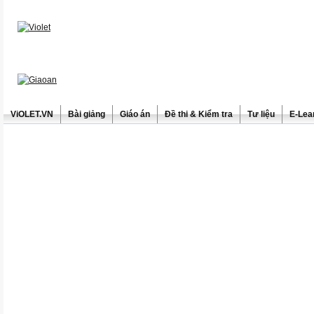
ViOLET.VN
Bài giảng
Giáo án
Đề thi & Kiểm tra
Tư liệu
E-Lea