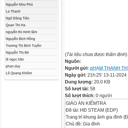
Nguyễn Như Phú
La Thanh
Ngô Đăng Tiên
Quan Thi Ha
nguyễn thị minh tâm
Nguyễn Bích Hồng
Trương Thị Bích Tuyền
Nguyễn Thị Bé
(
Tài liệu chưa được thẩm định
)
lê ngọc hân
Nguồn:
phan duy
Người gửi:
pHẠM THANH T
Lê Quang Khiêm
Ngày gửi:
21h:25' 13-11-2024
Dung lượng:
20.0 KB
Số lượt tải:
58
Số lượt thích:
0 người
GIÁO ÁN KIỂMTRA
Đề tài: HĐ STEAM (EDP)
Trang trí khung ảnh gia đình (
Chủ đề: Gia đình