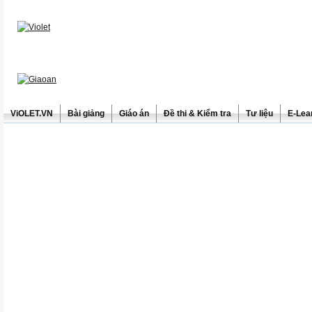
ViOLET.VN
Bài giảng
Giáo án
Đề thi & Kiểm tra
Tư liệu
E-Lea