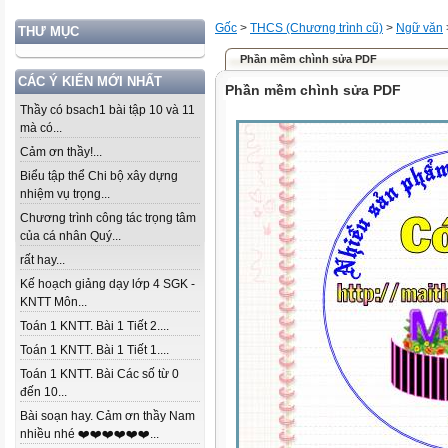
Gốc
>
THCS (Chương trình cũ)
>
Ngữ văn
THƯ MỤC
Phần mềm chình sửa PDF
CÁC Ý KIẾN MỚI NHẤT
Phần mềm chình sửa PDF
Thầy có bsach1 bài tập 10 và 11
mà có...
Cảm ơn thầy!...
Biểu tập thể Chi bộ xây dựng
nhiệm vụ trọng...
Chương trình công tác trọng tâm
của cá nhân Quý...
rất hay...
Kế hoạch giảng dạy lớp 4 SGK -
KNTT Môn...
Toán 1 KNTT. Bài 1 Tiết 2....
Toán 1 KNTT. Bài 1 Tiết 1....
Toán 1 KNTT. Bài Các số từ 0
đến 10...
Bài soạn hay. Cảm ơn thầy Nam
nhiều nhé ❤️❤️❤️❤️❤️❤️...