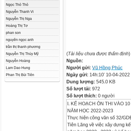
Ngọc Thỏ Thỏ
Nguyễn Thanh Vi
Nguyễn Thị Nga
Hoàng Thị Tơ
phan son
nguyẽn ngọc anh
trần thị thanh phương
(
Tài liệu chưa được thẩm định
)
Nguyễn Thị Thúy Mỹ
Nguồn:
Nguyễn Hoàng
Người gửi:
Vũ Hồng Phúc
Lam Dao Hung
Ngày gửi:
14h:10' 10-04-2022
Phan Thị Bùi Tiên
Dung lượng:
545.0 KB
Số lượt tải:
972
Số lượt thích:
0 người
I. KẾ HOẠCH ÔN THI VÀO 1
NĂM HỌC 2022-2023
Thực hiện công văn số 32/G
Tiên Lãng về việc xây dựng k