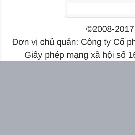
- Giới thiệu ma trận đề thi v
- Hướng dẫn cách làm các câu 

©2008-2017 

2
Đơn vị chủ quản: Công ty Cổ p
Giấy phép mạng xã hội số 
18/4-23/4
2
- Vận dụng làm đề đọc hiểu ch
hiếu thảo, hạnh phúc.




2
- Hướng dẫn cách viết đoạn v