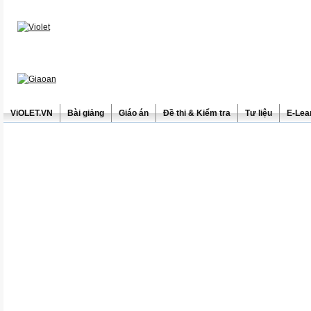
ViOLET.VN
Bài giảng
Giáo án
Đề thi & Kiểm tra
Tư liệu
E-Lea