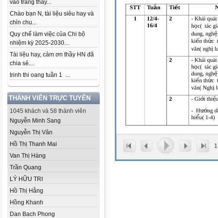
vào trang thầy...
Chào bạn N, tài liệu siêu hay và
chỉn chu...
Quy chế làm việc của Chi bộ
nhiệm kỳ 2025-2030...
Tài liệu hay, cảm ơn thầy HN đã
chia sẻ....
trinh thi oang tuần 1 ...
THÀNH VIÊN TRỰC TUYẾN
1045 khách và 58 thành viên
Nguyễn Minh Sang
Nguyễn Thị Vân
Hồ Thị Thanh Mai
1
Van Thị Hàng
Trần Quang
LÝ HỮU TRI
Hồ Thị Hằng
Hồng Khanh
Dan Bach Phong