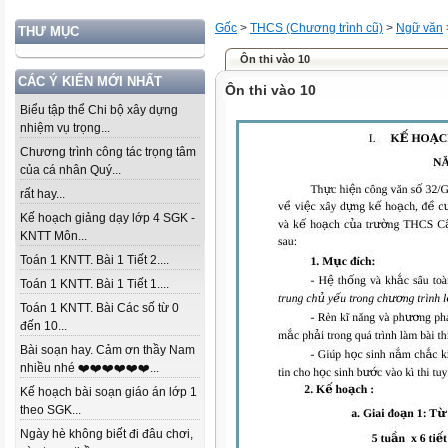
Gốc
>
THCS (Chương trình cũ)
>
Ngữ văn
THƯ MỤC
Ôn thi vào 10
CÁC Ý KIẾN MỚI NHẤT
Ôn thi vào 10
Biểu tập thể Chi bộ xây dựng
nhiệm vụ trọng...
Chương trình công tác trọng tâm
của cá nhân Quý...
rất hay...
Kế hoạch giảng dạy lớp 4 SGK -
KNTT Môn...
Toán 1 KNTT. Bài 1 Tiết 2....
Toán 1 KNTT. Bài 1 Tiết 1....
Toán 1 KNTT. Bài Các số từ 0
đến 10...
Bài soạn hay. Cảm ơn thầy Nam
nhiều nhé ❤️❤️❤️❤️❤️❤️...
Kế hoạch bài soạn giáo án lớp 1
theo SGK...
Ngày hè không biết đi đâu chơi,