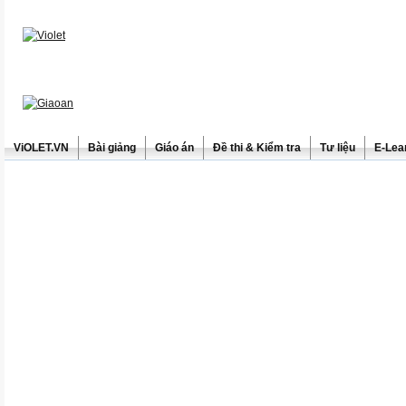
ViOLET.VN
Bài giảng
Giáo án
Đề thi & Kiểm tra
Tư liệu
E-Lea