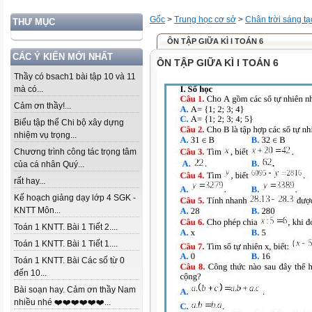
Gốc
>
Trung học cơ sở
>
Chân trời sáng tạ
THƯ MỤC
ÔN TẬP GIỮA KÌ I TOÁN 6
CÁC Ý KIẾN MỚI NHẤT
ÔN TẬP GIỮA KÌ I TOÁN 6
Thầy có bsach1 bài tập 10 và 11
mà có...
Cảm ơn thầy!...
Biểu tập thể Chi bộ xây dựng
nhiệm vụ trọng...
Chương trình công tác trọng tâm
của cá nhân Quý...
rất hay...
Kế hoạch giảng dạy lớp 4 SGK -
KNTT Môn...
Toán 1 KNTT. Bài 1 Tiết 2....
Toán 1 KNTT. Bài 1 Tiết 1....
Toán 1 KNTT. Bài Các số từ 0
đến 10...
Bài soạn hay. Cảm ơn thầy Nam
nhiều nhé ❤️❤️❤️❤️❤️❤️...