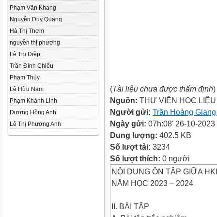
Phạm Văn Khang
Nguyễn Duy Quang
Hà Thị Thơm
nguyễn thị phương
Lê Thị Diệp
Trần Đình Chiểu
Phạm Thủy
(
Tài liệu chưa được thẩm định
)
Lê Hữu Nam
Nguồn:
THƯ VIỆN HỌC LIỆU
Phạm Khánh Linh
Người gửi:
Trần Hoàng Gian
Dương Hồng Anh
Ngày gửi:
07h:08' 26-10-2023
Lê Thị Phương Anh
Dung lượng:
402.5 KB
Số lượt tải:
3234
Số lượt thích:
0 người
NỘI DUNG ÔN TẬP GIỮA HKI
NĂM HỌC 2023 – 2024
II. BÀI TẬP