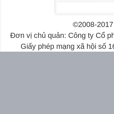
C. 140
D. 336
, khi đó thương của phép chia 
©2008-2017 
C. 6
D. 30
Đơn vị chủ quản: Công ty Cổ p
.
Giấy phép mạng xã hội số 
Câu 7. Tìm số tự nhiên x, biết:
A. 0
B. 16
C. 36
D. 52
Câu 8. Công thức nào sau đây 
nhân đối với phép
cộng?
A.