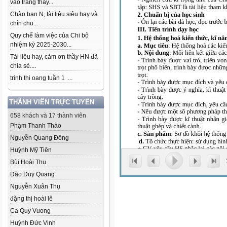
vào trang thầy...
Chào bạn N, tài liệu siêu hay và
chỉn chu...
Quy chế làm việc của Chi bộ
nhiệm kỳ 2025-2030...
Tài liệu hay, cảm ơn thầy HN đã
chia sẻ....
trinh thi oang tuần 1 ...
THÀNH VIÊN TRỰC TUYẾN
658 khách và 17 thành viên
Phạm Thanh Thảo
Nguyễn Quang Đông
Huỳnh Mỹ Tiên
Bùi Hoài Thu
Đào Duy Quang
Nguyễn Xuân Thụ
đặng thị hoài lê
Ca Quy Vuong
Huỳnh Đức Vinh