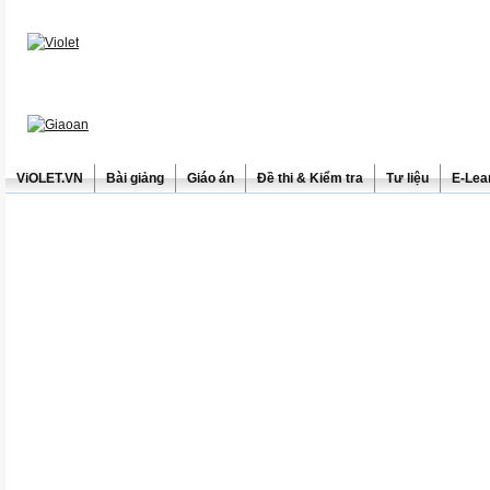
ViOLET.VN
Bài giảng
Giáo án
Đề thi & Kiểm tra
Tư liệu
E-Lea