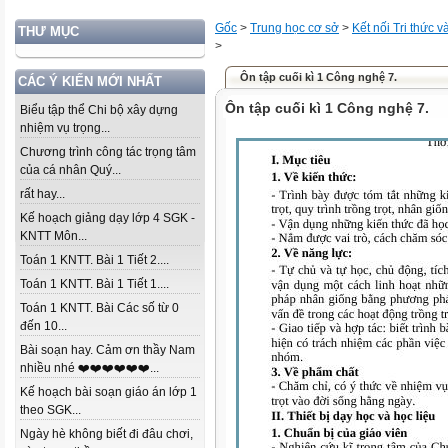
Gốc
>
Trung học cơ sở
>
Kết nối Tri thức 
THƯ MỤC
>
Ôn tập cuối kì 1 Công nghệ 7.
CÁC Ý KIẾN MỚI NHẤT
Ôn tập cuối kì 1 Công nghệ 7.
Biểu tập thể Chi bộ xây dựng
nhiệm vụ trọng...
Chương trình công tác trọng tâm
của cá nhân Quý...
rất hay...
Kế hoạch giảng dạy lớp 4 SGK -
KNTT Môn...
Toán 1 KNTT. Bài 1 Tiết 2....
Toán 1 KNTT. Bài 1 Tiết 1....
Toán 1 KNTT. Bài Các số từ 0
đến 10...
Bài soạn hay. Cảm ơn thầy Nam
nhiều nhé ❤️❤️❤️❤️❤️❤️...
Kế hoạch bài soạn giáo án lớp 1
theo SGK...
Ngày hè không biết đi đâu chơi,