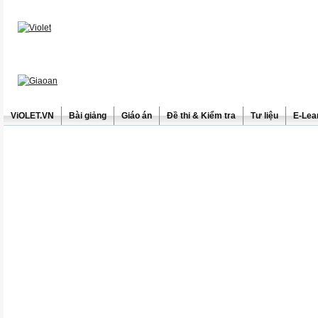
ViOLET.VN
Bài giảng
Giáo án
Đề thi & Kiểm tra
Tư liệu
E-Lea