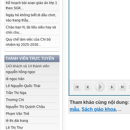
Kế hoạch bài soạn giáo án lớp 1
theo SGK...
Ngày hè không biết đi đâu chơi,
vào trang thầy...
Chào bạn N, tài liệu siêu hay và
chỉn chu...
Quy chế làm việc của Chi bộ
nhiệm kỳ 2025-2030...
THÀNH VIÊN TRỰC TUYẾN
143 khách và 14 thành viên
nguyễn hồng ngọc
lê ngọc hân
Lê Nguyễn Quốc Thái
Trần Thị Nga
Trương Chi
Tham khảo cùng nội dung:
Nguyễn Thị Quỳnh Châu
mẫu
,
Sách giáo khoa
,
...
Phạm Văn Thê
lê thị đài trang
Lê Thị Thư