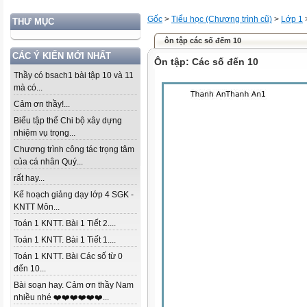
Gốc
>
Tiểu học (Chương trình cũ)
>
Lớp 1
THƯ MỤC
ôn tập các số đếm 10
CÁC Ý KIẾN MỚI NHẤT
Ôn tập: Các số đến 10
Thầy có bsach1 bài tập 10 và 11
mà có...
Cảm ơn thầy!...
Biểu tập thể Chi bộ xây dựng
nhiệm vụ trọng...
Chương trình công tác trọng tâm
của cá nhân Quý...
rất hay...
Kế hoạch giảng dạy lớp 4 SGK -
KNTT Môn...
Toán 1 KNTT. Bài 1 Tiết 2....
Toán 1 KNTT. Bài 1 Tiết 1....
Toán 1 KNTT. Bài Các số từ 0
đến 10...
Bài soạn hay. Cảm ơn thầy Nam
nhiều nhé ❤️❤️❤️❤️❤️❤️...