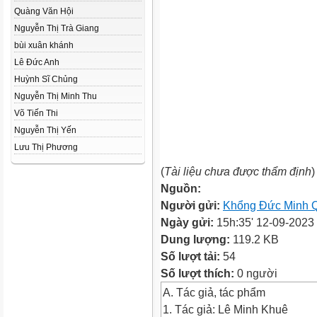
Quàng Văn Hội
Nguyễn Thị Trà Giang
bùi xuân khánh
Lê Đức Anh
Huỳnh Sĩ Chủng
Nguyễn Thị Minh Thu
Võ Tiến Thi
Nguyễn Thị Yến
Lưu Thị Phương
(
Tài liệu chưa được thẩm định
)
Nguồn:
Người gửi:
Khổng Đức Minh 
Ngày gửi:
15h:35' 12-09-2023
Dung lượng:
119.2 KB
Số lượt tải:
54
Số lượt thích:
0 người
A. Tác giả, tác phẩm
1. Tác giả: Lê Minh Khuê