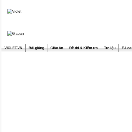
ViOLET.VN
Bài giảng
Giáo án
Đề thi & Kiểm tra
Tư liệu
E-Lea