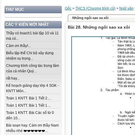
Gốc
>
THCS (Chương trình cũ)
>
Ngữ văn
THƯ MỤC
Những ngôi sao xa xôi
CÁC Ý KIẾN MỚI NHẤT
Bài 28. Những ngôi sao xa xôi
Thầy có bsach1 bài tập 10 và 11
mà có...
Cảm ơn thầy!...
Biểu tập thể Chi bộ xây dựng
nhiệm vụ trọng...
Chương trình công tác trọng tâm
của cá nhân Quý...
rất hay...
Kế hoạch giảng dạy lớp 4 SGK -
KNTT Môn...
Toán 1 KNTT. Bài 1 Tiết 2....
Toán 1 KNTT. Bài 1 Tiết 1....
Toán 1 KNTT. Bài Các số từ 0
đến 10...
Bài soạn hay. Cảm ơn thầy Nam
nhiều nhé ❤️❤️❤️❤️❤️❤️...