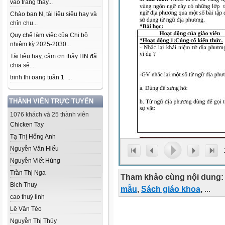
vào trang thầy...
Chào bạn N, tài liệu siêu hay và
chỉn chu...
Quy chế làm việc của Chi bộ
nhiệm kỳ 2025-2030...
Tài liệu hay, cảm ơn thầy HN đã
chia sẻ....
trinh thi oang tuần 1 ...
THÀNH VIÊN TRỰC TUYẾN
1076 khách và 25 thành viên
Chicken Tay
Tạ Thị Hống Anh
Nguyễn Văn Hiếu
Nguyễn Viết Hùng
Trần Thị Nga
Tham khảo cùng nội dung:
Bich Thuy
mẫu
,
Sách giáo khoa
,
...
cao thuỳ linh
Lê Văn Tèo
Nguyễn Thị Thủy