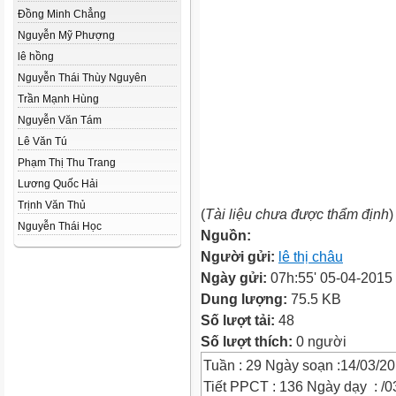
Đồng Minh Chẳng
Nguyễn Mỹ Phượng
lê hồng
Nguyễn Thái Thùy Nguyên
Trần Mạnh Hùng
Nguyễn Văn Tám
Lê Văn Tú
Phạm Thị Thu Trang
Lương Quốc Hải
Trịnh Văn Thủ
(
Tài liệu chưa được thẩm định
)
Nguyễn Thái Học
Nguồn:
Người gửi:
lê thị châu
Ngày gửi:
07h:55' 05-04-2015
Dung lượng:
75.5 KB
Số lượt tải:
48
Số lượt thích:
0 người
Tuần : 29 Ngày soạn :14/03/2
Tiết PPCT : 136 Ngày dạy : /0