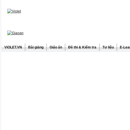
ViOLET.VN
Bài giảng
Giáo án
Đề thi & Kiểm tra
Tư liệu
E-Lea