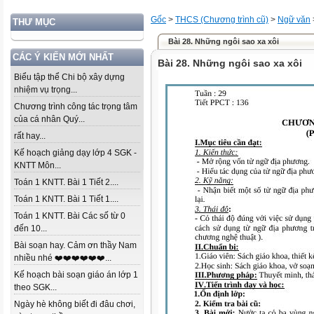
Gốc
>
THCS (Chương trình cũ)
>
Ngữ văn
THƯ MỤC
Bài 28. Những ngôi sao xa xôi
CÁC Ý KIẾN MỚI NHẤT
Bài 28. Những ngôi sao xa xôi
Biểu tập thể Chi bộ xây dựng
nhiệm vụ trọng...
Chương trình công tác trọng tâm
của cá nhân Quý...
rất hay...
Kế hoạch giảng dạy lớp 4 SGK -
KNTT Môn...
Toán 1 KNTT. Bài 1 Tiết 2....
Toán 1 KNTT. Bài 1 Tiết 1....
Toán 1 KNTT. Bài Các số từ 0
đến 10...
Bài soạn hay. Cảm ơn thầy Nam
nhiều nhé ❤️❤️❤️❤️❤️❤️...
Kế hoạch bài soạn giáo án lớp 1
theo SGK...
Ngày hè không biết đi đâu chơi,