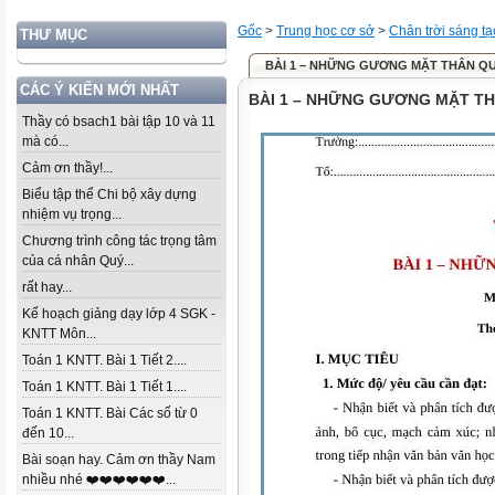
Gốc
>
Trung học cơ sở
>
Chân trời sáng tạ
THƯ MỤC
BÀI 1 – NHỮNG GƯƠNG MẶT THÂN Q
CÁC Ý KIẾN MỚI NHẤT
BÀI 1 – NHỮNG GƯƠNG MẶT T
Thầy có bsach1 bài tập 10 và 11
mà có...
Cảm ơn thầy!...
Biểu tập thể Chi bộ xây dựng
nhiệm vụ trọng...
Chương trình công tác trọng tâm
của cá nhân Quý...
rất hay...
Kế hoạch giảng dạy lớp 4 SGK -
KNTT Môn...
Toán 1 KNTT. Bài 1 Tiết 2....
Toán 1 KNTT. Bài 1 Tiết 1....
Toán 1 KNTT. Bài Các số từ 0
đến 10...
Bài soạn hay. Cảm ơn thầy Nam
nhiều nhé ❤️❤️❤️❤️❤️❤️...