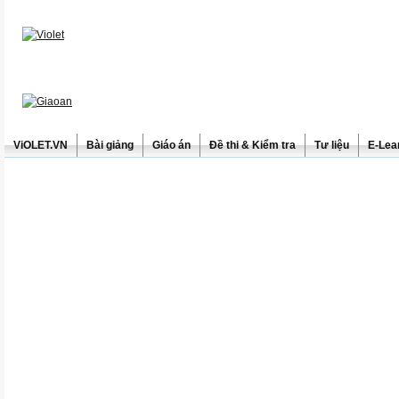
ViOLET.VN
Bài giảng
Giáo án
Đề thi & Kiểm tra
Tư liệu
E-Lea