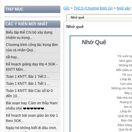
Gốc
>
THCS (Chương trình cũ)
>
Ngữ văn
THƯ MỤC
Nhớ quê
CÁC Ý KIẾN MỚI NHẤT
Nhớ quê
Biểu tập thể Chi bộ xây dựng
nhiệm vụ trọng...
Chương trình công tác trọng tâm
của cá nhân Quý...
rất hay...
Kế hoạch giảng dạy lớp 4 SGK -
KNTT Môn...
Toán 1 KNTT. Bài 1 Tiết 2....
Toán 1 KNTT. Bài 1 Tiết 1....
Toán 1 KNTT. Bài Các số từ 0
đến 10...
Bài soạn hay. Cảm ơn thầy Nam
nhiều nhé ❤️❤️❤️❤️❤️❤️...
Kế hoạch bài soạn giáo án lớp 1
theo SGK...
Ngày hè không biết đi đâu chơi,