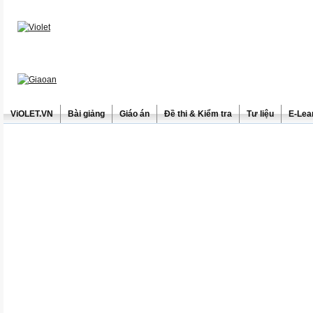
ViOLET.VN
Bài giảng
Giáo án
Đề thi & Kiểm tra
Tư liệu
E-Lea