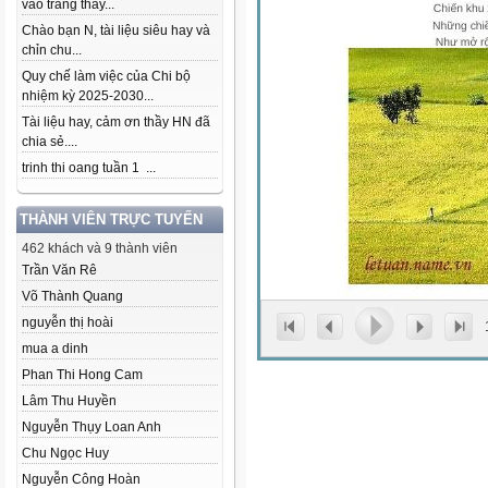
vào trang thầy...
Chào bạn N, tài liệu siêu hay và
chỉn chu...
Quy chế làm việc của Chi bộ
nhiệm kỳ 2025-2030...
Tài liệu hay, cảm ơn thầy HN đã
chia sẻ....
trinh thi oang tuần 1 ...
THÀNH VIÊN TRỰC TUYẾN
462 khách và 9 thành viên
Trần Văn Rê
Võ Thành Quang
nguyễn thị hoài
mua a dinh
Phan Thi Hong Cam
Lâm Thu Huyền
Nguyễn Thụy Loan Anh
Chu Ngọc Huy
Nguyễn Công Hoàn