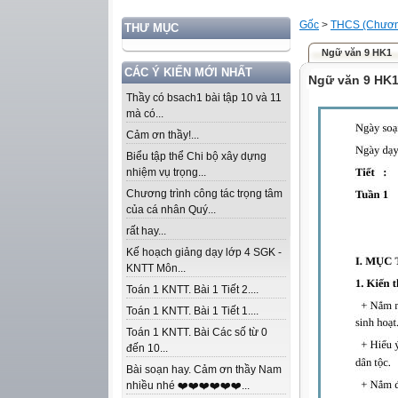
Gốc
>
THCS (Chương
THƯ MỤC
Ngữ văn 9 HK1
CÁC Ý KIẾN MỚI NHẤT
Ngữ văn 9 HK
Thầy có bsach1 bài tập 10 và 11
mà có...
Cảm ơn thầy!...
Biểu tập thể Chi bộ xây dựng
nhiệm vụ trọng...
Chương trình công tác trọng tâm
của cá nhân Quý...
rất hay...
Kế hoạch giảng dạy lớp 4 SGK -
KNTT Môn...
Toán 1 KNTT. Bài 1 Tiết 2....
Toán 1 KNTT. Bài 1 Tiết 1....
Toán 1 KNTT. Bài Các số từ 0
đến 10...
Bài soạn hay. Cảm ơn thầy Nam
nhiều nhé ❤️❤️❤️❤️❤️❤️...