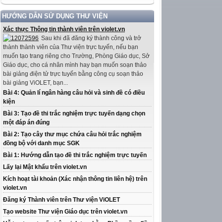
HƯỚNG DẪN SỬ DỤNG THƯ VIỆN
Xác thực Thông tin thành viên trên violet.vn
Sau khi đã đăng ký thành công và trở
thành thành viên của Thư viện trực tuyến, nếu bạn
muốn tạo trang riêng cho Trường, Phòng Giáo dục, Sở
Giáo dục, cho cá nhân mình hay bạn muốn soạn thảo
bài giảng điện tử trực tuyến bằng công cụ soạn thảo
bài giảng ViOLET, bạn...
Bài 4: Quản lí ngân hàng câu hỏi và sinh đề có điều
kiện
Bài 3: Tạo đề thi trắc nghiệm trực tuyến dạng chọn
một đáp án đúng
Bài 2: Tạo cây thư mục chứa câu hỏi trắc nghiệm
đồng bộ với danh mục SGK
Bài 1: Hướng dẫn tạo đề thi trắc nghiệm trực tuyến
Lấy lại Mật khẩu trên violet.vn
Kích hoạt tài khoản (Xác nhận thông tin liên hệ) trên
violet.vn
Đăng ký Thành viên trên Thư viện ViOLET
Tạo website Thư viện Giáo dục trên violet.vn