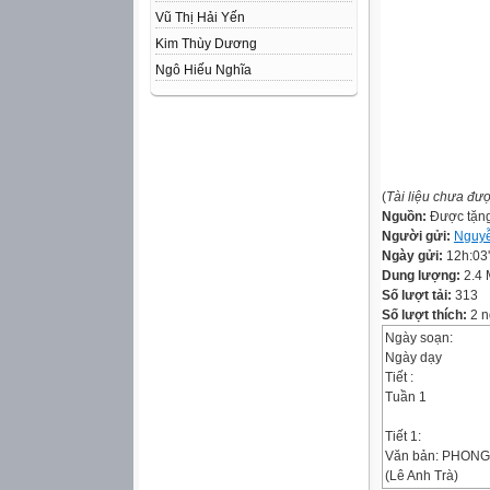
Vũ Thị Hải Yến
Kim Thùy Dương
Ngô Hiếu Nghĩa
(
Tài liệu chưa đư
Nguồn:
Được tặn
Người gửi:
Nguy
Ngày gửi:
12h:03
Dung lượng:
2.4
Số lượt tải:
313
Số lượt thích:
2 n
Ngày soạn:
Ngày dạy
Tiết :
Tuần 1
Tiết 1:
Văn bản: PHON
(Lê Anh Trà)