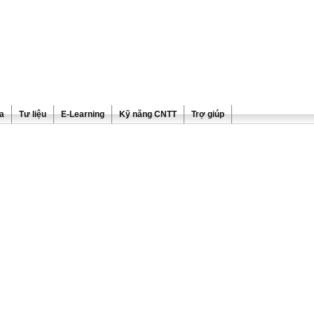
ra
Tư liệu
E-Learning
Kỹ năng CNTT
Trợ giúp