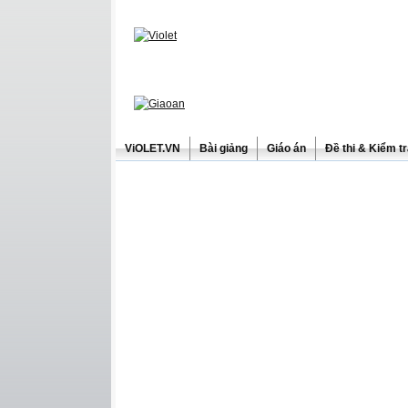
ViOLET.VN
Bài giảng
Giáo án
Đề thi & Kiểm t