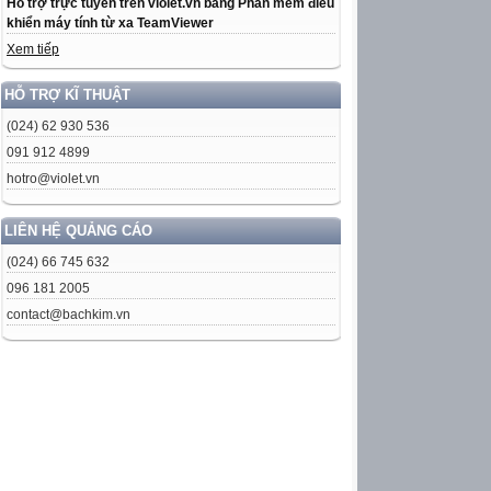
Hỗ trợ trực tuyến trên violet.vn bằng Phần mềm điều
khiển máy tính từ xa TeamViewer
Xem tiếp
HỖ TRỢ KĨ THUẬT
(024) 62 930 536
091 912 4899
hotro@violet.vn
LIÊN HỆ QUẢNG CÁO
(024) 66 745 632
096 181 2005
contact@bachkim.vn