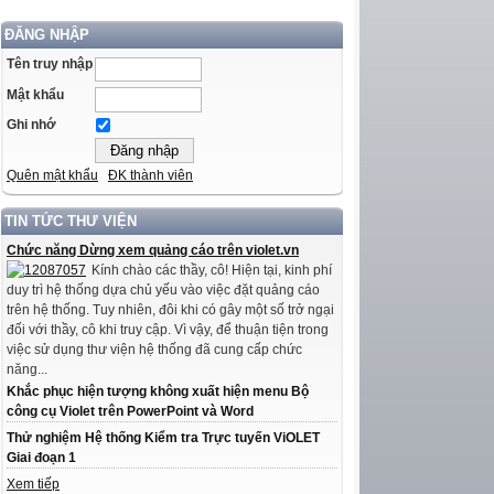
ĐĂNG NHẬP
Tên truy nhập
Mật khẩu
Ghi nhớ
Quên mật khẩu
ĐK thành viên
TIN TỨC THƯ VIỆN
Chức năng Dừng xem quảng cáo trên violet.vn
Kính chào các thầy, cô! Hiện tại, kinh phí
duy trì hệ thống dựa chủ yếu vào việc đặt quảng cáo
trên hệ thống. Tuy nhiên, đôi khi có gây một số trở ngại
đối với thầy, cô khi truy cập. Vì vậy, để thuận tiện trong
việc sử dụng thư viện hệ thống đã cung cấp chức
năng...
Khắc phục hiện tượng không xuất hiện menu Bộ
công cụ Violet trên PowerPoint và Word
Thử nghiệm Hệ thống Kiểm tra Trực tuyến ViOLET
Giai đoạn 1
Xem tiếp