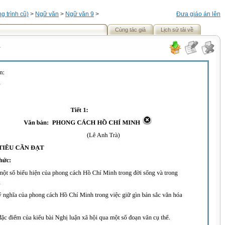
 trình cũ)
>
Ngữ văn
>
Ngữ văn 9
>
Đưa giáo án lên
Cùng tác giả
Lịch sử tải về
1