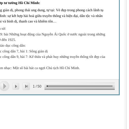
1
/
50