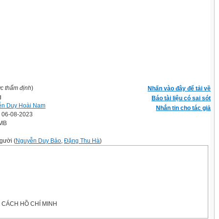
ợc thẩm định
)
Nhấn vào đây để tải về
g
Báo tài liệu có sai sót
ễn Duy Hoài Nam
Nhắn tin cho tác giả
' 06-08-2023
 MB
gười (
Nguyễn Duy Bảo
,
Đặng Thu Hà
)
G CÁCH HỒ CHÍ MINH