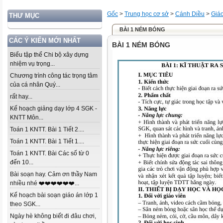
Gốc
>
Trung học cơ sở
>
Cánh Diều
>
Giáo
THƯ MỤC
BÀI 1 NÉM BÓNG
CÁC Ý KIẾN MỚI NHẤT
BÀI 1 NÉM BÓNG
Biểu tập thể Chi bộ xây dựng
nhiệm vụ trọng...
Chương trình công tác trọng tâm
của cá nhân Quý...
rất hay...
Kế hoạch giảng dạy lớp 4 SGK -
KNTT Môn...
Toán 1 KNTT. Bài 1 Tiết 2....
Toán 1 KNTT. Bài 1 Tiết 1....
Toán 1 KNTT. Bài Các số từ 0
đến 10...
Bài soạn hay. Cảm ơn thầy Nam
nhiều nhé ❤️❤️❤️❤️❤️❤️...
Kế hoạch bài soạn giáo án lớp 1
theo SGK...
Ngày hè không biết đi đâu chơi,