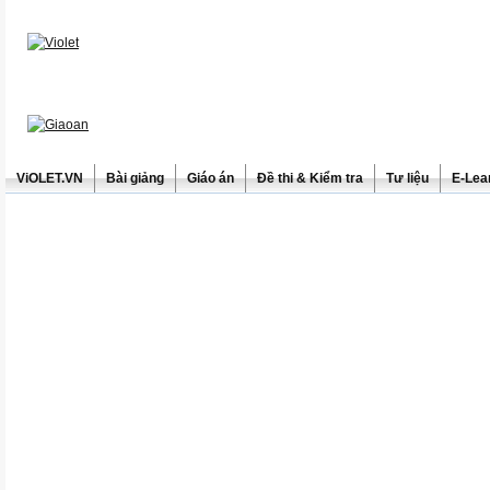
ViOLET.VN
Bài giảng
Giáo án
Đề thi & Kiểm tra
Tư liệu
E-Lea