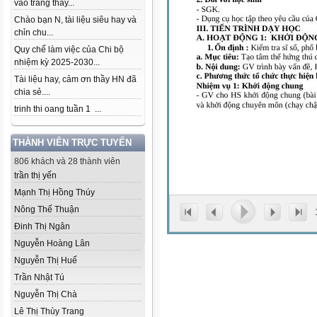
vào trang thầy...
Chào bạn N, tài liệu siêu hay và
chỉn chu...
Quy chế làm việc của Chi bộ
nhiệm kỳ 2025-2030...
Tài liệu hay, cảm ơn thầy HN đã
chia sẻ....
trinh thi oang tuần 1 ...
THÀNH VIÊN TRỰC TUYẾN
806 khách và 28 thành viên
trần thị yến
Mạnh Thị Hồng Thúy
Nông Thế Thuận
Đinh Thị Ngân
Nguyễn Hoàng Lân
Nguyễn Thị Huế
Trần Nhật Tú
Nguyễn Thị Chà
Lê Thị Thùy Trang