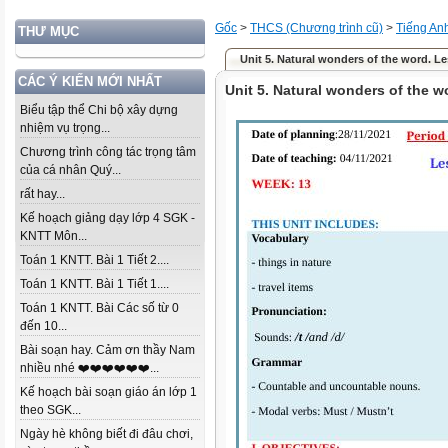
Gốc
>
THCS (Chương trình cũ)
>
Tiếng An
THƯ MỤC
Unit 5. Natural wonders of the word. Les
CÁC Ý KIẾN MỚI NHẤT
Unit 5. Natural wonders of the wo
Biểu tập thể Chi bộ xây dựng
nhiệm vụ trọng...
Chương trình công tác trọng tâm
của cá nhân Quý...
rất hay...
Kế hoạch giảng dạy lớp 4 SGK -
KNTT Môn...
Toán 1 KNTT. Bài 1 Tiết 2....
Toán 1 KNTT. Bài 1 Tiết 1....
Toán 1 KNTT. Bài Các số từ 0
đến 10...
Bài soạn hay. Cảm ơn thầy Nam
nhiều nhé ❤️❤️❤️❤️❤️❤️...
Kế hoạch bài soạn giáo án lớp 1
theo SGK...
Ngày hè không biết đi đâu chơi,