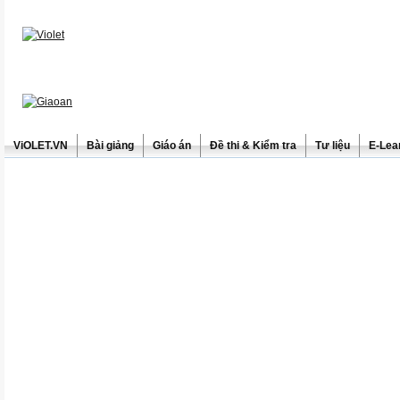
ViOLET.VN
Bài giảng
Giáo án
Đề thi & Kiểm tra
Tư liệu
E-Lea