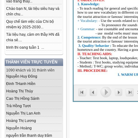
vào trang thầy...
Chào bạn N, tài liệu siêu hay và
chỉn chu...
Quy chế làm việc của Chi bộ
nhiệm kỳ 2025-2030...
Tài liệu hay, cảm ơn thầy HN đã
chia sẻ....
trinh thi oang tuần 1 ...
THÀNH VIÊN TRỰC TUYẾN
1090 khách và 31 thành viên
Nguyễn Huy Đông
Đinh THanh Hiền
Hoàng Thị Thúy
Cao Thị Hồng Sánh
Trà Hồng Tươi
Nguyễn Thị Lan Anh
Hoàng Thị Lương
Nguyễn Hoàng
nguyễn trần thanh duy trâm