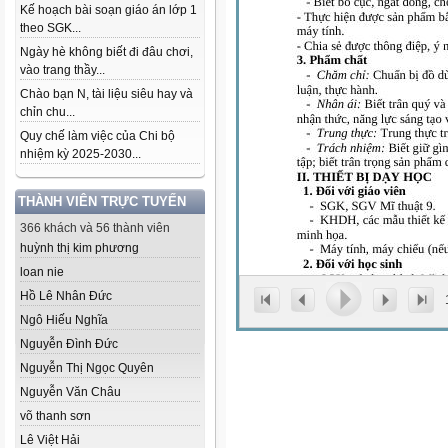
Kế hoạch bài soạn giáo án lớp 1
theo SGK...
Ngày hè không biết đi đâu chơi,
vào trang thầy...
Chào bạn N, tài liệu siêu hay và
chỉn chu...
Quy chế làm việc của Chi bộ
nhiệm kỳ 2025-2030...
THÀNH VIÊN TRỰC TUYẾN
366 khách và 56 thành viên
huỳnh thị kim phương
loan nie
Hồ Lê Nhân Đức
Ngô Hiếu Nghĩa
Nguyễn Đình Đức
Nguyễn Thị Ngọc Quyên
Nguyễn Văn Châu
võ thanh sơn
Lê Việt Hải