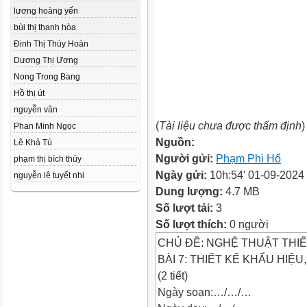
lương hoàng yến
bùi thị thanh hòa
Đinh Thị Thúy Hoàn
Dương Thị Ương
Nong Trong Bang
Hồ thị út
nguyễn vân
(
Tài liệu chưa được thẩm định
)
Phan Minh Ngọc
Nguồn:
Lê Khả Tú
Người gửi:
Phạm Phi Hổ
phạm thị bích thủy
Ngày gửi:
10h:54' 01-09-2024
nguyễn lê tuyết nhi
Dung lượng:
4.7 MB
Số lượt tải:
3
Số lượt thích:
0 người
CHỦ ĐỀ: NGHỆ THUẬT THIẾ
BÀI 7: THIẾT KẾ KHẨU HIỆU
(2 tiết)
Ngày soạn:…/…/…