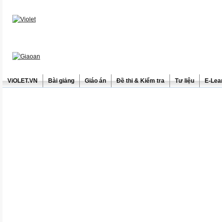
ViOLET.VN
Bài giảng
Giáo án
Đề thi & Kiểm tra
Tư liệu
E-Lea