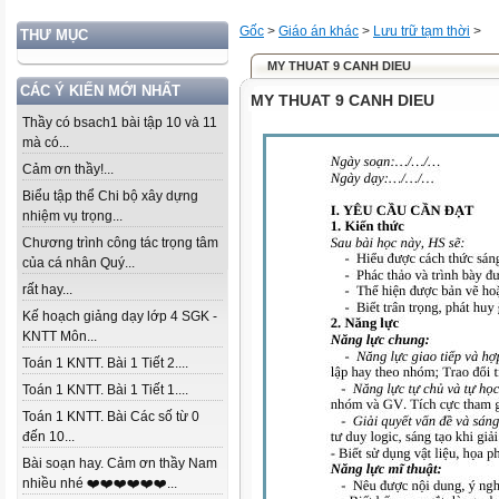
Gốc
>
Giáo án khác
>
Lưu trữ tạm thời
>
THƯ MỤC
MY THUAT 9 CANH DIEU
CÁC Ý KIẾN MỚI NHẤT
MY THUAT 9 CANH DIEU
Thầy có bsach1 bài tập 10 và 11
mà có...
Cảm ơn thầy!...
Biểu tập thể Chi bộ xây dựng
nhiệm vụ trọng...
Chương trình công tác trọng tâm
của cá nhân Quý...
rất hay...
Kế hoạch giảng dạy lớp 4 SGK -
KNTT Môn...
Toán 1 KNTT. Bài 1 Tiết 2....
Toán 1 KNTT. Bài 1 Tiết 1....
Toán 1 KNTT. Bài Các số từ 0
đến 10...
Bài soạn hay. Cảm ơn thầy Nam
nhiều nhé ❤️❤️❤️❤️❤️❤️...