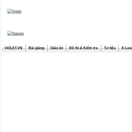
ViOLET.VN
Bài giảng
Giáo án
Đề thi & Kiểm tra
Tư liệu
E-Lea