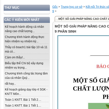
Gốc
>
Trung học cơ sở
>
Kết nối Tri thức 
THƯ MỤC
9
>
MỘT SỐ GIẢI PHÁP NÂNG CAO CHẤT L
CÁC Ý KIẾN MỚI NHẤT
MỘT SỐ GIẢI PHÁP NÂNG CAO
Kế hoạch hành động cá nhân
nâng cao chất lượng...
9 PHẦN SINH
Chương trình hành động thực
hiện nhiệm vụ nhiệm kỳ...
Thầy có bsach1 bài tập 10 và 11
mà có...
Cảm ơn thầy!...
Biểu tập thể Chi bộ xây dựng
nhiệm vụ trọng...
Chương trình công tác trọng tâm
của cá nhân Quý...
rất hay...
Kế hoạch giảng dạy lớp 4 SGK -
KNTT Môn...
Toán 1 KNTT. Bài 1 Tiết 2....
Toán 1 KNTT. Bài 1 Tiết 1....