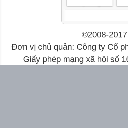
3.1. Sử dụng phần mềm Moza
dạy.................................................
©2008-2017 
DANH MỤC VIẾT TẮT
STT
Đơn vị chủ quản: Công ty Cổ p
1
2
Giấy phép mạng xã hội số 
3
4
Từ viết tắt
KHTN
THCS
HS
GV
Ý nghĩa