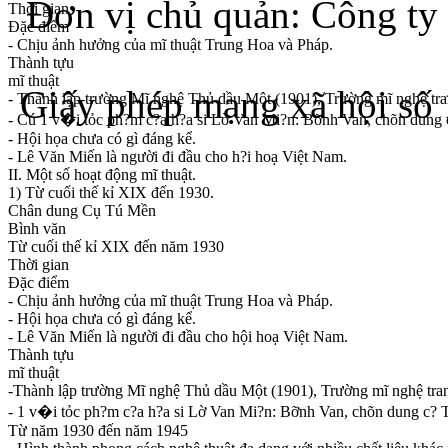
Đơn vị chủ quản: Công ty
Thời gian
Đặc điểm
- Chịu ảnh hưởng của mĩ thuật Trung Hoa và Pháp.
Thành tựu
mĩ thuật
Giấy phép mạng xã hội s
- Thành lập trường Mĩ nghệ Thủ dầu Một (1901), Trường mĩ nghệ tra
- Cú 1 v�i tỏc ph?m c?a h?a si Lờ Van Mi?n: Bỡnh Van, chõn dung
- Hội họa chưa có gì đáng kể.
- Lê Văn Miến là người đi đầu cho h?i hoạ Việt Nam.
II. Một số hoạt động mĩ thuật.
1) Từ cuối thế kỉ XIX đến 1930.
Chân dung Cụ Tú Mền
Bình văn
Từ cuối thế kỉ XIX đến năm 1930
Thời gian
Đặc điểm
- Chịu ảnh hưởng của mĩ thuật Trung Hoa và Pháp.
- Hội họa chưa có gì đáng kể.
- Lê Văn Miến là người đi đầu cho hội hoạ Việt Nam.
Thành tựu
mĩ thuật
-Thành lập trường Mĩ nghệ Thủ dầu Một (1901), Trường mĩ nghệ tran
- 1 v�i tỏc ph?m c?a h?a si Lờ Van Mi?n: Bỡnh Van, chõn dung c?
Từ năm 1930 đến năm 1945