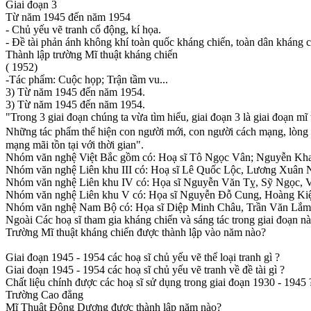
Giai đoạn 3
Từ năm 1945 đến năm 1954
- Chủ yếu vẽ tranh cổ động, kí họa.
- Đề tài phản ánh không khí toàn quốc kháng chiến, toàn dân kháng c
Thành lập trường Mĩ thuật kháng chiến
( 1952)
-Tác phẩm: Cuộc họp; Trận tầm vu...
3) Từ năm 1945 đến năm 1954.
3) Từ năm 1945 đến năm 1954.
"Trong 3 giai đoạn chúng ta vừa tìm hiểu, giai đoạn 3 là giai đoạn mĩ 
Những tác phẩm thể hiện con người mới, con người cách mạng, lòng
mạng mãi tồn tại với thời gian".
Nhóm văn nghệ Việt Bắc gồm có: Hoạ sĩ Tô Ngọc Vân; Nguyễn Kha
Nhóm văn nghệ Liên khu III có: Hoạ sĩ Lê Quốc Lộc, Lương Xuân 
Nhóm văn nghệ Liên khu IV có: Họa sĩ Nguyễn Văn Tỵ, Sỹ Ngọc,
Nhóm văn nghệ Liên khu V có: Họa sĩ Nguyễn Đỗ Cung, Hoàng Kiệ
Nhóm văn nghệ Nam Bộ có: Họa sĩ Diệp Minh Châu, Trần Văn Lắ
Ngoài Các hoạ sĩ tham gia kháng chiến và sáng tác trong giai đoạn n
Trường Mĩ thuật kháng chiến được thành lập vào năm nào?
Giai đoạn 1945 - 1954 các hoạ sĩ chủ yếu vẽ thể loại tranh gì ?
Giai đoạn 1945 - 1954 các hoạ sĩ chủ yếu vẽ tranh về đề tài gì ?
Chất liệu chính được các hoạ sĩ sử dụng trong giai đoạn 1930 - 1945 
Trường Cao đẳng
Mĩ Thuật Đông Dương được thành lập năm nào?