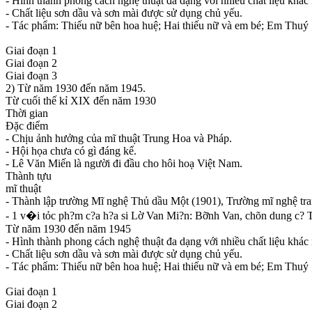
- Hình thành phong cách nghệ thuật đa dạng với nhiều chất liệu khác
- Chất liệu sơn dầu và sơn mài được sử dụng chủ yếu.
- Tác phẩm: Thiếu nữ bên hoa huệ; Hai thiếu nữ và em bé; Em Thuý ;
Giai đoạn 1
Giai đoạn 2
Giai đoạn 3
2) Từ năm 1930 đến năm 1945.
Từ cuối thế kỉ XIX đến năm 1930
Thời gian
Đặc điểm
- Chịu ảnh hưởng của mĩ thuật Trung Hoa và Pháp.
- Hội họa chưa có gì đáng kể.
- Lê Văn Miến là người đi đầu cho hôi hoạ Việt Nam.
Thành tựu
mĩ thuật
- Thành lập trường Mĩ nghệ Thủ dầu Một (1901), Trường mĩ nghệ tra
- 1 v�i tỏc ph?m c?a h?a si Lờ Van Mi?n: Bỡnh Van, chõn dung c?
Từ năm 1930 đến năm 1945
- Hình thành phong cách nghệ thuật đa dạng với nhiều chất liệu khác
- Chất liệu sơn dầu và sơn mài được sử dụng chủ yếu.
- Tác phẩm: Thiếu nữ bên hoa huệ; Hai thiếu nữ và em bé; Em Thuý ;
Giai đoạn 1
Giai đoạn 2