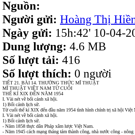
Nguồn:
Người gửi:
Hoàng Thị Hiề
Ngày gửi:
15h:42' 10-04-2
Dung lượng:
4.6 MB
Số lượt tải:
416
Số lượt thích:
0 người
TIẾT 21. BÀI 14. THƯỜNG THỨC MĨ THUẬT
MĨ THUẬT VIỆT NAM TỪ CUỐI
THẾ KỈ XIX ĐẾN NĂM 1954
I. Vài nét về bối cảnh xã hội.
1) Bối cảnh lịch sử.
Từ cuối thế kỉ XIX đến đầu năm 1954 tình hình chính trị xã hội Việ
I. Vài nét về bối cảnh xã hội.
1) Bối cảnh lịch sử.
- Năm 1858 thực dân Pháp xâm lược Việt Nam.
- Năm 1945 cách mạng tháng tám thành công, nhà nước công - nông 