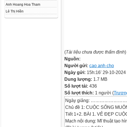
Anh Hoang Hoa Tham
Lê Thị Hiền
(
Tài liệu chưa được thẩm định
)
Nguồn:
Người gửi:
cao anh cho
Ngày gửi:
15h:16' 29-10-2024
Dung lượng:
1.7 MB
Số lượt tải:
436
Số lượt thích:
1 người (
Trươn
Ngày giảng: ……………………
Chủ đề 1: CUỘC SỐNG MUÔ
Tiết 1+2. BÀI 1. VẺ ĐẸP 
Mạch nội dung: Mĩ thuật tạo hì