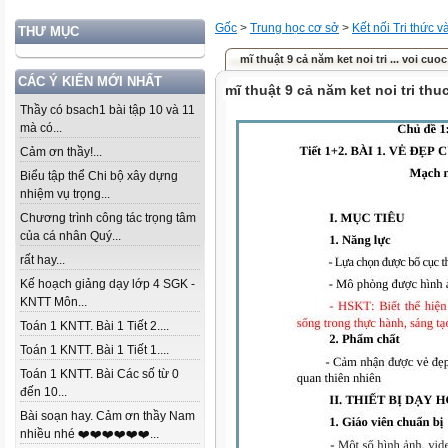
Gốc
>
Trung học cơ sở
>
Kết nối Tri thức 
THƯ MỤC
mĩ thuật 9 cả năm ket noi tri ... voi cuo
CÁC Ý KIẾN MỚI NHẤT
mĩ thuật 9 cả năm ket noi tri th
Thầy có bsach1 bài tập 10 và 11
mà có...
Cảm ơn thầy!...
Biểu tập thể Chi bộ xây dựng
nhiệm vụ trọng...
Chương trình công tác trọng tâm
của cá nhân Quý...
rất hay...
Kế hoạch giảng dạy lớp 4 SGK -
KNTT Môn...
Toán 1 KNTT. Bài 1 Tiết 2....
Toán 1 KNTT. Bài 1 Tiết 1....
Toán 1 KNTT. Bài Các số từ 0
đến 10...
Bài soạn hay. Cảm ơn thầy Nam
nhiều nhé ❤️❤️❤️❤️❤️❤️...