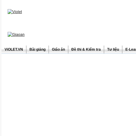
ViOLET.VN
Bài giảng
Giáo án
Đề thi & Kiểm tra
Tư liệu
E-Lea