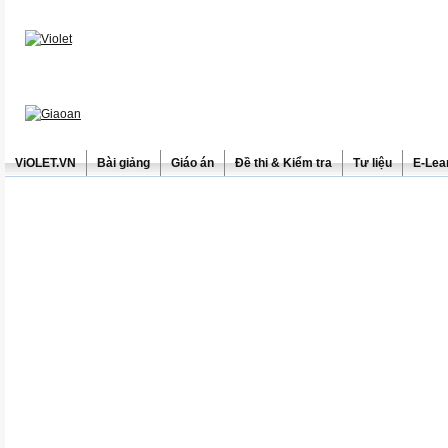
ViOLET.VN
Bài giảng
Giáo án
Đề thi & Kiểm tra
Tư liệu
E-Lea