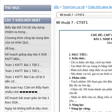
Gốc
>
Trung học cơ sở
>
Chân trời sáng tạ
THƯ MỤC
Mĩ thuật 7 - CTST1
CÁC Ý KIẾN MỚI NHẤT
Mĩ thuật 7 - CTST1
Biểu tập thể Chi bộ xây dựng
nhiệm vụ trọng...
Chương trình công tác trọng tâm
của cá nhân Quý...
rất hay...
Kế hoạch giảng dạy lớp 4 SGK -
KNTT Môn...
Toán 1 KNTT. Bài 1 Tiết 2....
Toán 1 KNTT. Bài 1 Tiết 1....
Toán 1 KNTT. Bài Các số từ 0
đến 10...
Bài soạn hay. Cảm ơn thầy Nam
nhiều nhé ❤️❤️❤️❤️❤️❤️...
Kế hoạch bài soạn giáo án lớp 1
theo SGK...
Ngày hè không biết đi đâu chơi,