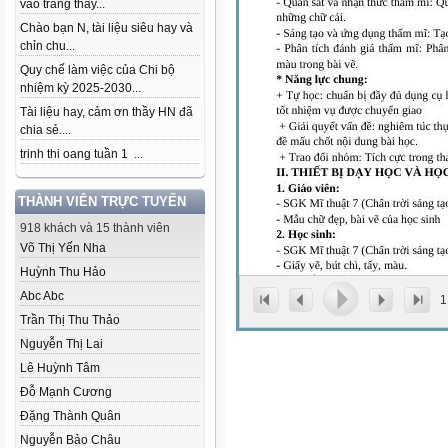
vào trang thầy...
Chào bạn N, tài liệu siêu hay và
chỉn chu...
Quy chế làm việc của Chi bộ
nhiệm kỳ 2025-2030...
Tài liệu hay, cảm ơn thầy HN đã
chia sẻ....
trinh thi oang tuần 1 ...
THÀNH VIÊN TRỰC TUYẾN
918 khách và 15 thành viên
Võ Thị Yến Nha
Huỳnh Thu Hảo
Abc Abc
1
Trần Thị Thu Thảo
Nguyễn Thị Lai
Lê Huỳnh Tâm
Đỗ Mạnh Cương
Đặng Thành Quân
Nguyễn Bảo Châu