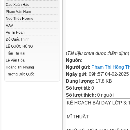
Cao Xuân Hào
Phạm Văn Nam
Ngô Thúy Hường
A A A
Vũ Trí Hoan
Đỗ Quốc Thịnh
LÊ QUỐC HÙNG
(
Tài liệu chưa được thẩm định
)
Trần Thị Hải
Nguồn:
Lê Văn Hòa
Người gửi:
Phạm Thị Hồng T
Hoàng Thị Nhung
Ngày gửi:
09h:57' 04-02-2025
Trương Đức Quốc
Dung lượng:
17.8 KB
Số lượt tải:
0
Số lượt thích:
0 người
KẾ HOẠCH BÀI DẠY LỚP 3: 
MĨ THUẬT