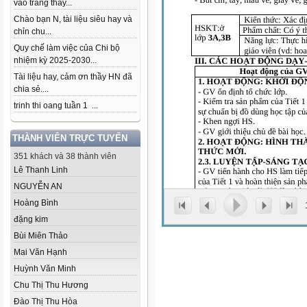
vào trang thầy...
Chào bạn N, tài liệu siêu hay và
chỉn chu...
Quy chế làm việc của Chi bộ
nhiệm kỳ 2025-2030...
Tài liệu hay, cảm ơn thầy HN đã
chia sẻ....
trinh thi oang tuần 1 ...
THÀNH VIÊN TRỰC TUYẾN
351 khách và 38 thành viên
Lê Thanh Linh
NGUYỄN AN
Hoàng Bình
đặng kim
Bùi Miên Thảo
Mai Văn Hạnh
Huỳnh Văn Minh
Chu Thị Thu Hương
Đào Thị Thu Hòa