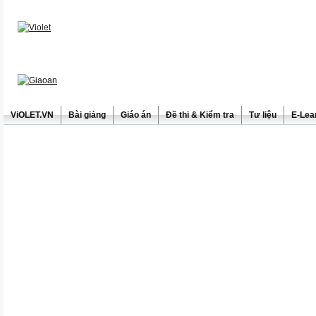
ViOLET.VN
Bài giảng
Giáo án
Đề thi & Kiểm tra
Tư liệu
E-Lea