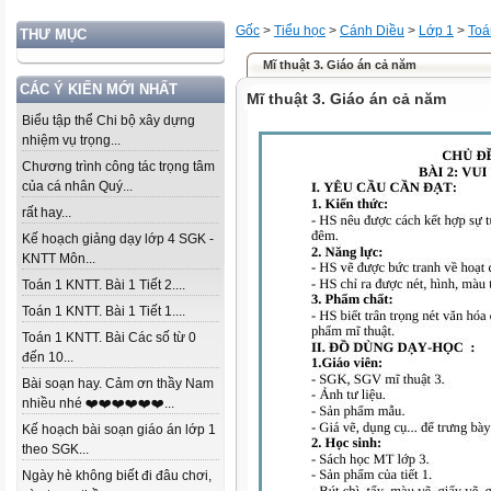
Gốc
>
Tiểu học
>
Cánh Diều
>
Lớp 1
>
Toá
THƯ MỤC
Mĩ thuật 3. Giáo án cả năm
CÁC Ý KIẾN MỚI NHẤT
Mĩ thuật 3. Giáo án cả năm
Biểu tập thể Chi bộ xây dựng
nhiệm vụ trọng...
Chương trình công tác trọng tâm
của cá nhân Quý...
rất hay...
Kế hoạch giảng dạy lớp 4 SGK -
KNTT Môn...
Toán 1 KNTT. Bài 1 Tiết 2....
Toán 1 KNTT. Bài 1 Tiết 1....
Toán 1 KNTT. Bài Các số từ 0
đến 10...
Bài soạn hay. Cảm ơn thầy Nam
nhiều nhé ❤️❤️❤️❤️❤️❤️...
Kế hoạch bài soạn giáo án lớp 1
theo SGK...
Ngày hè không biết đi đâu chơi,