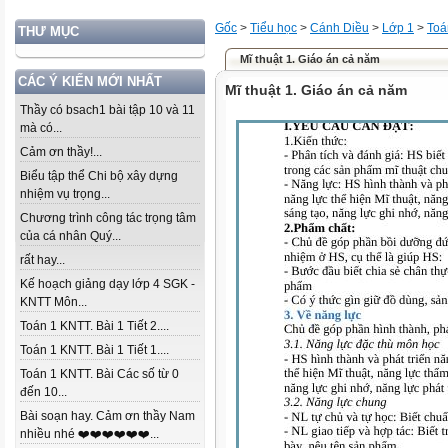
Gốc
>
Tiểu học
>
Cánh Diều
>
Lớp 1
>
Toá
THƯ MỤC
Mĩ thuật 1. Giáo án cả năm
CÁC Ý KIẾN MỚI NHẤT
Mĩ thuật 1. Giáo án cả năm
Thầy có bsach1 bài tập 10 và 11
mà có...
Cảm ơn thầy!...
Biểu tập thể Chi bộ xây dựng
nhiệm vụ trọng...
Chương trình công tác trọng tâm
của cá nhân Quý...
rất hay...
Kế hoạch giảng dạy lớp 4 SGK -
KNTT Môn...
Toán 1 KNTT. Bài 1 Tiết 2....
Toán 1 KNTT. Bài 1 Tiết 1....
Toán 1 KNTT. Bài Các số từ 0
đến 10...
Bài soạn hay. Cảm ơn thầy Nam
nhiều nhé ❤️❤️❤️❤️❤️❤️...