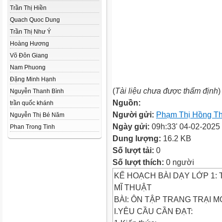
Trần Thị Hiền
Quach Quoc Dung
Trần Thị Như Ý
Hoàng Hương
Võ Đôn Giang
Nam Phuong
Đặng Minh Hạnh
(
Tài liệu chưa được thẩm định
)
Nguyễn Thanh Bình
Nguồn:
trần quốc khánh
Người gửi:
Phạm Thị Hồng T
Nguyễn Thị Bé Năm
Ngày gửi:
09h:33' 04-02-2025
Phan Trong Tinh
Dung lượng:
16.2 KB
Số lượt tải:
0
Số lượt thích:
0 người
KẾ HOẠCH BÀI DẠY LỚP 1: 
MĨ THUẬT
BÀI: ÔN TẬP TRANG TRẠI MƠ
I.YÊU CẦU CẦN ĐẠT: