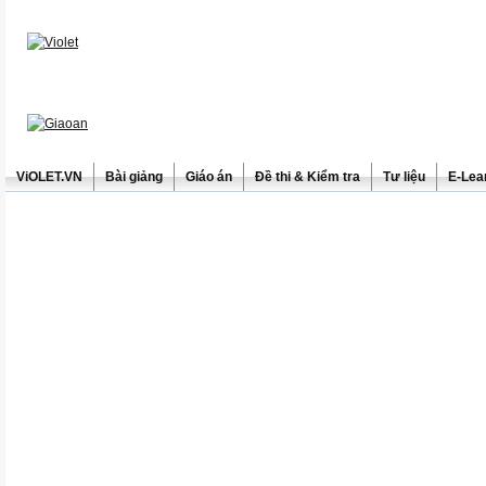
ViOLET.VN
Bài giảng
Giáo án
Đề thi & Kiểm tra
Tư liệu
E-Lea