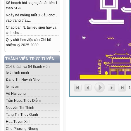
Kế hoạch bài soạn giáo án lớp 1
theo SGK...
Ngày hè không biết đi đâu chơi,
vào trang thầy...
Chào bạn N, tài liệu siêu hay và
chỉn chu...
Quy chế làm việc của Chi bộ
nhiệm kỳ 2025-2030...
THÀNH VIÊN TRỰC TUYẾN
214 khách và 54 thành viên
lê thị tịnh minh
Đặng Thị Huỳnh Như
lê mỹ an
1
Vũ Hải Long
Trần Ngọc Thúy Diễm
Nguyên Thi Thinh
Tang Thi Thuy Oanh
Hua Tuyen Xinh
Chu Phương Nhung