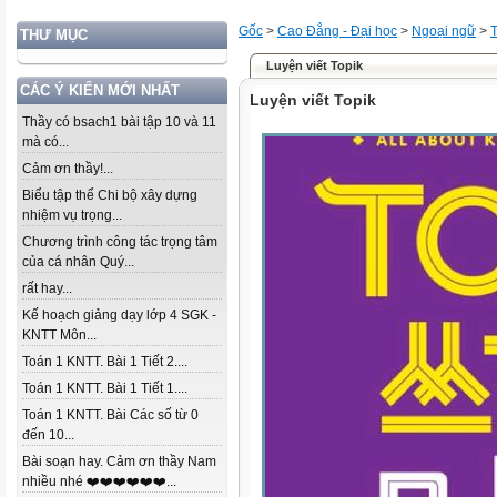
Gốc
>
Cao Đẳng - Đại học
>
Ngoại ngữ
>
THƯ MỤC
Luyện viết Topik
CÁC Ý KIẾN MỚI NHẤT
Luyện viết Topik
Thầy có bsach1 bài tập 10 và 11
mà có...
Cảm ơn thầy!...
Biểu tập thể Chi bộ xây dựng
nhiệm vụ trọng...
Chương trình công tác trọng tâm
của cá nhân Quý...
rất hay...
Kế hoạch giảng dạy lớp 4 SGK -
KNTT Môn...
Toán 1 KNTT. Bài 1 Tiết 2....
Toán 1 KNTT. Bài 1 Tiết 1....
Toán 1 KNTT. Bài Các số từ 0
đến 10...
Bài soạn hay. Cảm ơn thầy Nam
nhiều nhé ❤️❤️❤️❤️❤️❤️...