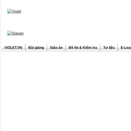
ViOLET.VN
Bài giảng
Giáo án
Đề thi & Kiểm tra
Tư liệu
E-Lea