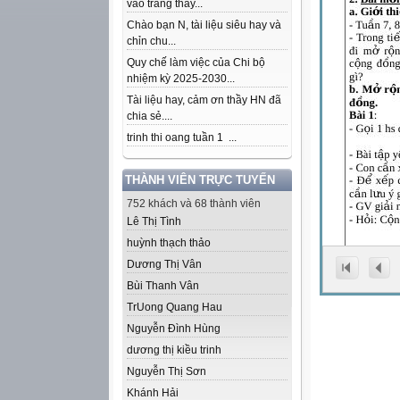
vào trang thầy...
Chào bạn N, tài liệu siêu hay và
chỉn chu...
Quy chế làm việc của Chi bộ
nhiệm kỳ 2025-2030...
Tài liệu hay, cảm ơn thầy HN đã
chia sẻ....
trinh thi oang tuần 1 ...
THÀNH VIÊN TRỰC TUYẾN
752 khách và 68 thành viên
Lê Thị Tình
huỳnh thạch thảo
Dương Thị Vân
Bùi Thanh Vân
Tr­Uong Quang Hau
Nguyễn Đình Hùng
dương thị kiều trinh
Nguyễn Thị Sơn
Khánh Hải