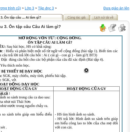
ơng trình cũ)
>
Lớp 3
>
Tập đọc 3
>
Đưa giáo án lên
3. Ôn tập câu ... Ai làm gì?
Cùng tác giả
Lịch sử tải về
u 3. Ôn tập câu Câu Ai làm gì?