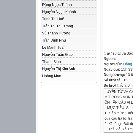
Đặng Ngọc Thành
Nguyễn Ngọc Khánh
Trịnh Thị Huế
Trần Thị Thu Trang
Vũ Thanh Hương
Trần Đình Nhu
Lê Mạnh Tuấn
(
Tài liệu chưa đư
Nguyễn Tuấn Giao
Nguồn:
Thanh Binh
Người gửi:
Đặng 
Nguyễn Thị Kim Anh
Ngày gửi:
15h:33
Dung lượng:
13.
Hoàng Mạo
Số lượt tải:
15
Số lượt thích:
0 n
LUYỆN TỪ VÀ C
MỞ RỘNG VỐN T
ÔN TẬP CÂU AI 
I. MỤC TIÊU: Sau
1. Kiến thức : Hi
của câu trả lời trả 
2. Kĩ năng : Đặt 
3. Thái độ: Yêu t