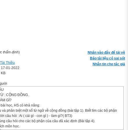
ợc thẩm định
)
Nhấn vào đây để tải về
Báo tài liệu có sai sót
Tài Thiều
Nhắn tin cho tác giả
' 17-01-2022
6 KB
gười
ÂU
Ừ : CỘNG ĐỒNG.
LÀM GÌ?
 bài học, HS có khả năng:
ểu và phân biệt một số từ ngữ về cộng đồng (bài tập 1). Biết tìm các bộ phận
lời câu hỏi : Ai ( cái gì - con gì ) - làm gì?( BT3)
đúng câu hỏi cho các bộ phận của câu đã xác định (Bài tập 4).
hích môn học.