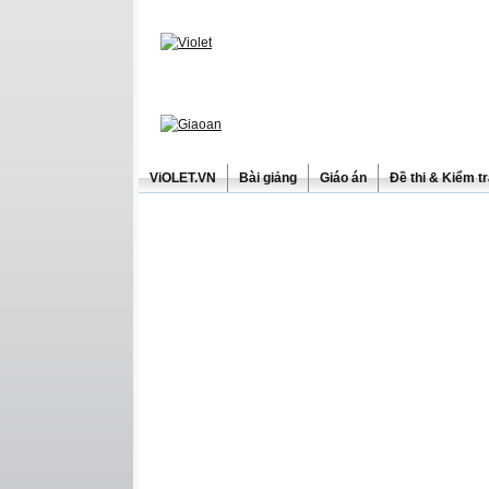
ViOLET.VN
Bài giảng
Giáo án
Đề thi & Kiểm t