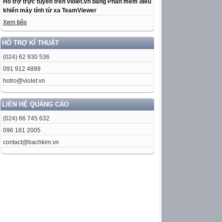
Hỗ trợ trực tuyến trên violet.vn bằng Phần mềm điều
khiển máy tính từ xa TeamViewer
Xem tiếp
HỖ TRỢ KĨ THUẬT
(024) 62 930 536
091 912 4899
hotro@violet.vn
LIÊN HỆ QUẢNG CÁO
(024) 66 745 632
096 181 2005
contact@bachkim.vn