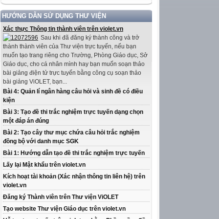
HƯỚNG DẪN SỬ DỤNG THƯ VIỆN
Xác thực Thông tin thành viên trên violet.vn
Sau khi đã đăng ký thành công và trở
thành thành viên của Thư viện trực tuyến, nếu bạn
muốn tạo trang riêng cho Trường, Phòng Giáo dục, Sở
Giáo dục, cho cá nhân mình hay bạn muốn soạn thảo
bài giảng điện tử trực tuyến bằng công cụ soạn thảo
bài giảng ViOLET, bạn...
Bài 4: Quản lí ngân hàng câu hỏi và sinh đề có điều
kiện
Bài 3: Tạo đề thi trắc nghiệm trực tuyến dạng chọn
một đáp án đúng
Bài 2: Tạo cây thư mục chứa câu hỏi trắc nghiệm
đồng bộ với danh mục SGK
Bài 1: Hướng dẫn tạo đề thi trắc nghiệm trực tuyến
Lấy lại Mật khẩu trên violet.vn
Kích hoạt tài khoản (Xác nhận thông tin liên hệ) trên
violet.vn
Đăng ký Thành viên trên Thư viện ViOLET
Tạo website Thư viện Giáo dục trên violet.vn