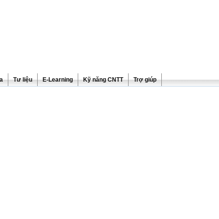
ra
Tư liệu
E-Learning
Kỹ năng CNTT
Trợ giúp