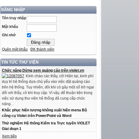
ĐĂNG NHẬP
Tên truy nhập
Mật khẩu
Ghi nhớ
Quên mật khẩu
ĐK thành viên
TIN TỨC THƯ VIỆN
Chức năng Dừng xem quảng cáo trên violet.vn
Kính chào các thầy, cô! Hiện tại, kinh phí
duy trì hệ thống dựa chủ yếu vào việc đặt quảng cáo
trên hệ thống. Tuy nhiên, đôi khi có gây một số trở ngại
đối với thầy, cô khi truy cập. Vì vậy, để thuận tiện trong
việc sử dụng thư viện hệ thống đã cung cấp chức
năng...
Khắc phục hiện tượng không xuất hiện menu Bộ
công cụ Violet trên PowerPoint và Word
Thử nghiệm Hệ thống Kiểm tra Trực tuyến ViOLET
Giai đoạn 1
Xem tiếp