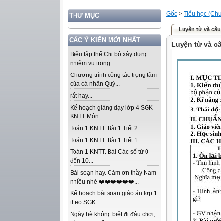
Gốc
>
Tiểu học (Chư
THƯ MỤC
Luyện từ và câu 
CÁC Ý KIẾN MỚI NHẤT
Luyện từ và câ
Biểu tập thể Chi bộ xây dựng
nhiệm vụ trọng...
Chương trình công tác trọng tâm
của cá nhân Quý...
rất hay...
Kế hoạch giảng dạy lớp 4 SGK -
KNTT Môn...
Toán 1 KNTT. Bài 1 Tiết 2....
Toán 1 KNTT. Bài 1 Tiết 1....
Toán 1 KNTT. Bài Các số từ 0
đến 10...
Bài soạn hay. Cảm ơn thầy Nam
nhiều nhé ❤️❤️❤️❤️❤️❤️...
Kế hoạch bài soạn giáo án lớp 1
theo SGK...
Ngày hè không biết đi đâu chơi,