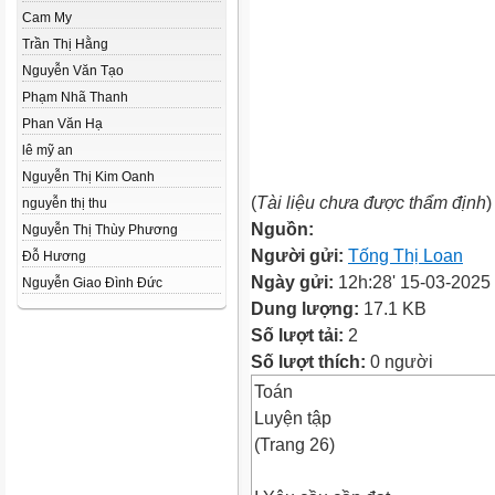
Cam My
Trần Thị Hằng
Nguyễn Văn Tạo
Phạm Nhã Thanh
Phan Văn Hạ
lê mỹ an
Nguyễn Thị Kim Oanh
(
Tài liệu chưa được thẩm định
)
nguyễn thị thu
Nguồn:
Nguyễn Thị Thùy Phương
Người gửi:
Tống Thị Loan
Đỗ Hương
Ngày gửi:
12h:28' 15-03-2025
Nguyễn Giao Đình Đức
Dung lượng:
17.1 KB
Số lượt tải:
2
Số lượt thích:
0 người
Toán
Luyện tập
(Trang 26)