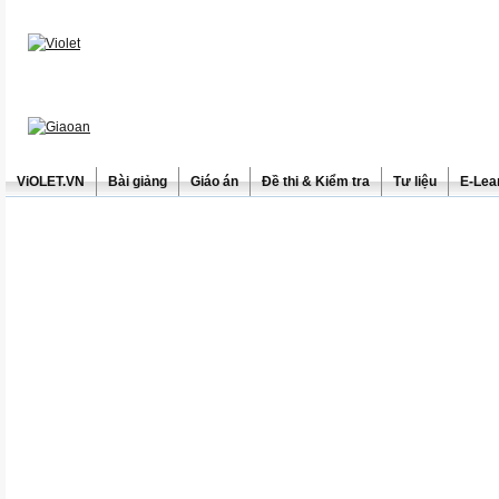
ViOLET.VN
Bài giảng
Giáo án
Đề thi & Kiểm tra
Tư liệu
E-Lea