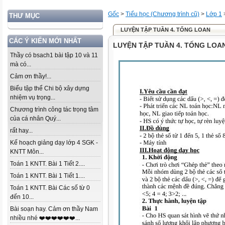
Gốc
>
Tiểu học (Chương trình cũ)
>
Lớp 1
THƯ MỤC
LUYỆN TẬP TUẦN 4. TỐNG LOAN
CÁC Ý KIẾN MỚI NHẤT
LUYỆN TẬP TUẦN 4. TỐNG LOA
Thầy có bsach1 bài tập 10 và 11
mà có...
Cảm ơn thầy!...
Biểu tập thể Chi bộ xây dựng
nhiệm vụ trọng...
Chương trình công tác trọng tâm
của cá nhân Quý...
rất hay...
Kế hoạch giảng dạy lớp 4 SGK -
KNTT Môn...
Toán 1 KNTT. Bài 1 Tiết 2....
Toán 1 KNTT. Bài 1 Tiết 1....
Toán 1 KNTT. Bài Các số từ 0
đến 10...
Bài soạn hay. Cảm ơn thầy Nam
nhiều nhé ❤️❤️❤️❤️❤️❤️...