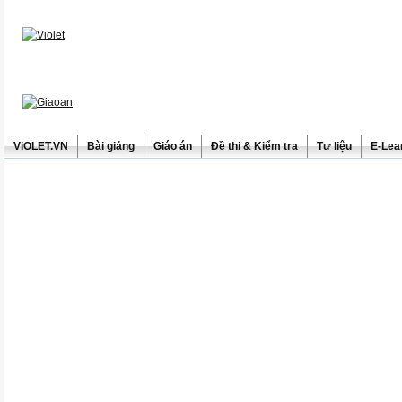
ViOLET.VN
Bài giảng
Giáo án
Đề thi & Kiểm tra
Tư liệu
E-Lea