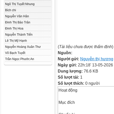
Ngô Thị Tuyết Nhung
Bích chi
Nguyễn Văn Hân
Đinh Thị Bảo Trân
Đinh Thị Hoa
Nguyễn Thành Tiến
Lê Thị Mỹ Hạnh
(
Tài liệu chưa được thẩm định
)
Nguyễn Hoàng Xuân Thư
Nguồn:
Võ Bạch Tuyết
Người gửi:
Nguyễn thị hương
Trần Ngọc Phước An
Ngày gửi:
22h:18' 13-05-2026
Dung lượng:
76.6 KB
Số lượt tải:
1
Số lượt thích:
0 người
Hoạt động
Mục đích