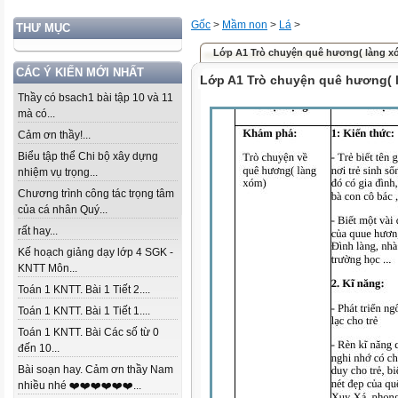
Gốc
>
Mầm non
>
Lá
>
THƯ MỤC
Lớp A1 Trò chuyện quê hương( làng x
CÁC Ý KIẾN MỚI NHẤT
Lớp A1 Trò chuyện quê hương( 
Thầy có bsach1 bài tập 10 và 11
mà có...
Cảm ơn thầy!...
Biểu tập thể Chi bộ xây dựng
nhiệm vụ trọng...
Chương trình công tác trọng tâm
của cá nhân Quý...
rất hay...
Kế hoạch giảng dạy lớp 4 SGK -
KNTT Môn...
Toán 1 KNTT. Bài 1 Tiết 2....
Toán 1 KNTT. Bài 1 Tiết 1....
Toán 1 KNTT. Bài Các số từ 0
đến 10...
Bài soạn hay. Cảm ơn thầy Nam
nhiều nhé ❤️❤️❤️❤️❤️❤️...