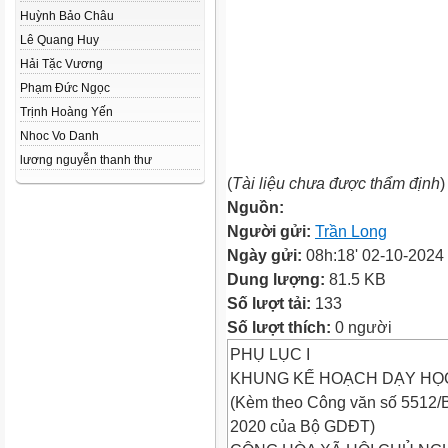
Huỳnh Bảo Châu
Lê Quang Huy
Hải Tặc Vương
Phạm Đức Ngọc
Trịnh Hoàng Yến
Nhoc Vo Danh
lương nguyễn thanh thư
(
Tài liệu chưa được thẩm định
)
Nguồn:
Người gửi:
Trần Long
Ngày gửi:
08h:18' 02-10-2024
Dung lượng:
81.5 KB
Số lượt tải:
133
Số lượt thích:
0 người
PHỤ LỤC I
KHUNG KẾ HOẠCH DẠY HỌ
(Kèm theo Công văn số 5512
2020 của Bộ GDĐT)