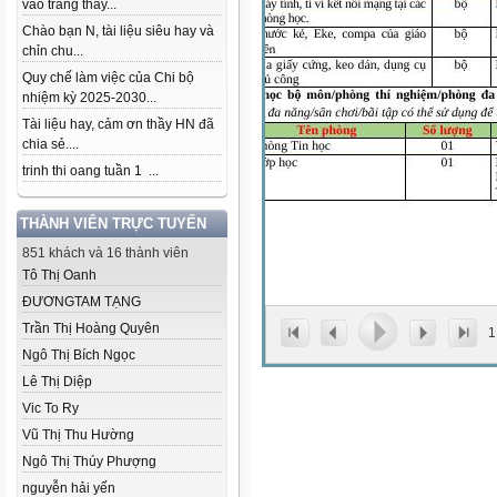
vào trang thầy...
Chào bạn N, tài liệu siêu hay và
chỉn chu...
Quy chế làm việc của Chi bộ
nhiệm kỳ 2025-2030...
Tài liệu hay, cảm ơn thầy HN đã
chia sẻ....
trinh thi oang tuần 1 ...
THÀNH VIÊN TRỰC TUYẾN
851 khách và 16 thành viên
Tô Thị Oanh
ĐƯƠNGTAM TẠNG
Trần Thị Hoàng Quyên
1
Ngô Thị Bích Ngọc
Lê Thị Diệp
Vic To Ry
Vũ Thị Thu Hường
Ngô Thị Thúy Phượng
nguyễn hải yến