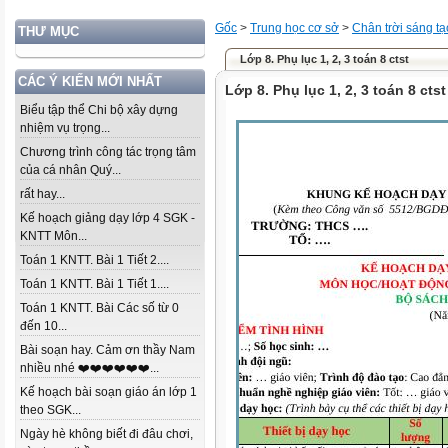
Gốc
>
Trung học cơ sở
>
Chân trời sáng tạ
THƯ MỤC
Lớp 8. Phụ lục 1, 2, 3 toán 8 ctst
CÁC Ý KIẾN MỚI NHẤT
Lớp 8. Phụ lục 1, 2, 3 toán 8 ctst
Biểu tập thể Chi bộ xây dựng
nhiệm vụ trọng...
Chương trình công tác trọng tâm
của cá nhân Quý...
rất hay...
Kế hoạch giảng dạy lớp 4 SGK -
KNTT Môn...
Toán 1 KNTT. Bài 1 Tiết 2....
Toán 1 KNTT. Bài 1 Tiết 1....
Toán 1 KNTT. Bài Các số từ 0
đến 10...
Bài soạn hay. Cảm ơn thầy Nam
nhiều nhé ❤️❤️❤️❤️❤️❤️...
Kế hoạch bài soạn giáo án lớp 1
theo SGK...
Ngày hè không biết đi đâu chơi,