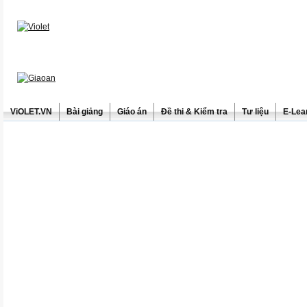
ViOLET.VN
Bài giảng
Giáo án
Đề thi & Kiểm tra
Tư liệu
E-Lea