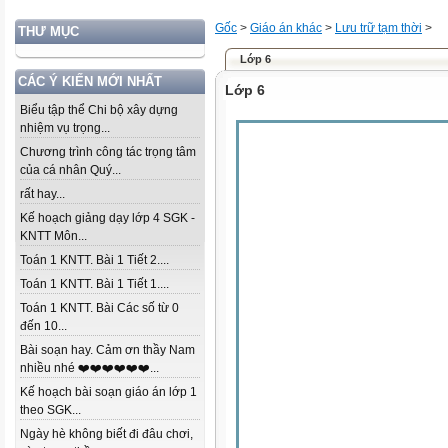
Gốc
>
Giáo án khác
>
Lưu trữ tạm thời
>
THƯ MỤC
Lớp 6
CÁC Ý KIẾN MỚI NHẤT
Lớp 6
Biểu tập thể Chi bộ xây dựng
nhiệm vụ trọng...
Chương trình công tác trọng tâm
của cá nhân Quý...
rất hay...
Kế hoạch giảng dạy lớp 4 SGK -
KNTT Môn...
Toán 1 KNTT. Bài 1 Tiết 2....
Toán 1 KNTT. Bài 1 Tiết 1....
Toán 1 KNTT. Bài Các số từ 0
đến 10...
Bài soạn hay. Cảm ơn thầy Nam
nhiều nhé ❤️❤️❤️❤️❤️❤️...
Kế hoạch bài soạn giáo án lớp 1
theo SGK...
Ngày hè không biết đi đâu chơi,