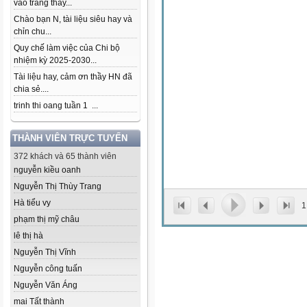
vào trang thầy...
Chào bạn N, tài liệu siêu hay và
chỉn chu...
Quy chế làm việc của Chi bộ
nhiệm kỳ 2025-2030...
Tài liệu hay, cảm ơn thầy HN đã
chia sẻ....
trinh thi oang tuần 1 ...
THÀNH VIÊN TRỰC TUYẾN
372 khách và 65 thành viên
nguyễn kiều oanh
Nguyễn Thị Thùy Trang
Hà tiểu vy
1
phạm thị mỹ châu
lê thị hà
Nguyễn Thị Vĩnh
Nguyễn công tuấn
Nguyễn Văn Áng
mai Tất thành