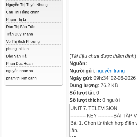
Nguyễn Thị Tuyết Nhung
Chu Thị Hồng chinh
Phạm Thị Li
Đào Thị Bảo Trân
Trần Duy Thanh
Võ Thị Bích Phượng
phung thi lien
(
Tài liệu chưa được thẩm định
)
Đào Văn Hải
Nguồn:
Phan Duc Hoan
Người gửi:
nguyễn trang
nguyễn nhoc na
Ngày gửi:
09h:34' 02-06-2026
phạm thị kim oanh
Dung lượng:
76.2 KB
Số lượt tải:
0
Số lượt thích:
0 người
UNIT 7. TELEVISION
---------- KEY ----------BÀI T
Bài 1. Chọn từ thích hợp điền 
lần.