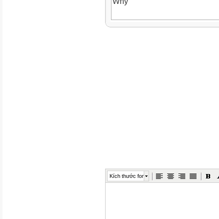
Why
How often
How long
Where
How
Who
How much
When
Kích thước font
What time
Which