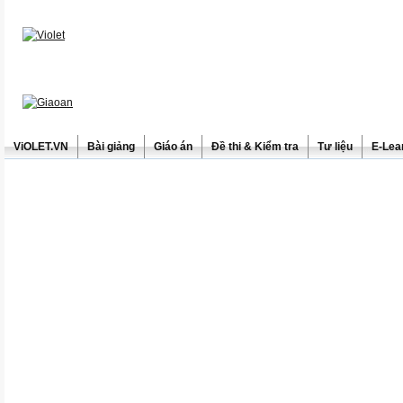
ViOLET.VN
Bài giảng
Giáo án
Đề thi & Kiểm tra
Tư liệu
E-Lea