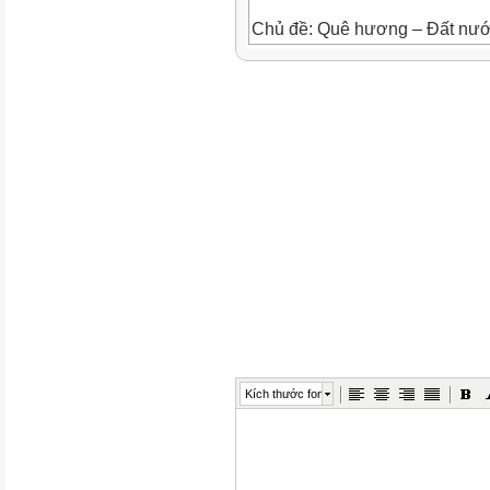
Chủ đề: Quê hương – Đất nướ
Lĩnh vực : Phát triển ngôn ngữ
Tên hoạt động: Đọc thơ “ Ảnh 
Độ tuổi
: 5 - 6 tuổi
Ngày dạy :
Ninh Hòa, tháng 3 năm 2022
Giáo viên thực hiện: Nguyễn
Ninh Đa, tháng 04 năm 2024
Kích thước font
I . MỤC ĐÍCH – YÊU CẦU:
1. Kiến thức:
- Trẻ nói được tên bài thơ “ Ả