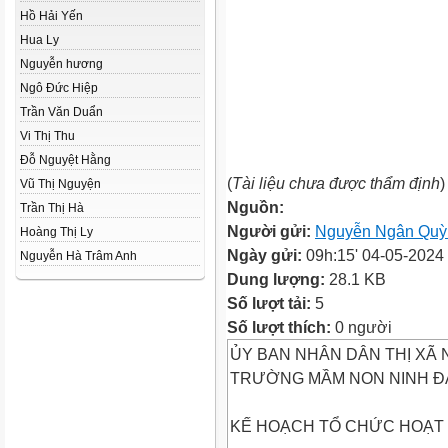
Hồ Hải Yến
Hua Ly
Nguyễn hương
Ngô Đức Hiệp
Trần Văn Duẩn
Vi Thị Thu
Đỗ Nguyệt Hằng
(
Tài liệu chưa được thẩm định
)
Vũ Thị Nguyện
Nguồn:
Trần Thị Hà
Người gửi:
Nguyễn Ngân Quỳ
Hoàng Thị Ly
Ngày gửi:
09h:15' 04-05-2024
Nguyễn Hà Trâm Anh
Dung lượng:
28.1 KB
Số lượt tải:
5
Số lượt thích:
0 người
ỦY BAN NHÂN DÂN THỊ XÃ 
TRƯỜNG MẦM NON NINH Đ
KẾ HOẠCH TỔ CHỨC HOẠT