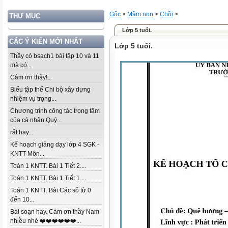
Gốc
>
Mầm non
>
Chồi
>
THƯ MỤC
Lớp 5 tuổi.
CÁC Ý KIẾN MỚI NHẤT
Lớp 5 tuổi.
Thầy có bsach1 bài tập 10 và 11
mà có...
Cảm ơn thầy!...
Biểu tập thể Chi bộ xây dựng
nhiệm vụ trọng...
Chương trình công tác trọng tâm
của cá nhân Quý...
rất hay...
Kế hoạch giảng dạy lớp 4 SGK -
KNTT Môn...
Toán 1 KNTT. Bài 1 Tiết 2....
Toán 1 KNTT. Bài 1 Tiết 1....
Toán 1 KNTT. Bài Các số từ 0
đến 10...
Bài soạn hay. Cảm ơn thầy Nam
nhiều nhé ❤️❤️❤️❤️❤️❤️...