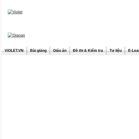
ViOLET.VN
Bài giảng
Giáo án
Đề thi & Kiểm tra
Tư liệu
E-Lea