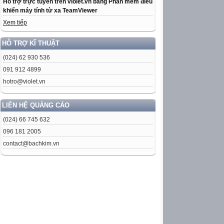
Hỗ trợ trực tuyến trên violet.vn bằng Phần mềm điều
khiển máy tính từ xa TeamViewer
Xem tiếp
HỖ TRỢ KĨ THUẬT
(024) 62 930 536
091 912 4899
hotro@violet.vn
LIÊN HỆ QUẢNG CÁO
(024) 66 745 632
096 181 2005
contact@bachkim.vn