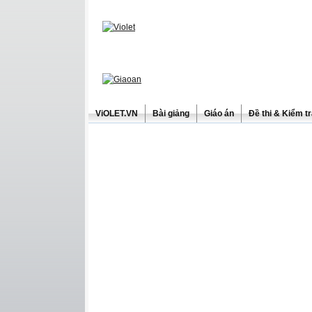
ViOLET.VN
Bài giảng
Giáo án
Đề thi & Kiểm t