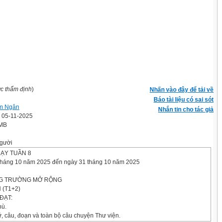
ợc thẩm định
)
Nhấn vào đây để tải về
Báo tài liệu có sai sót
m Ngân
Nhắn tin cho tác giả
' 05-11-2025
 MB
gười
DẠY TUẦN 8
tháng 10 năm 2025 đến ngày 31 tháng 10 năm 2025
NG TRƯỜNG MỞ RỘNG
 (T1+2)
ĐẠT:
hù.
ữ, câu, đoạn và toàn bộ câu chuyện Thư viện.