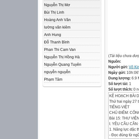
Nguyễn Thị Mơ
Bùi Thị Linh
Hoàng Anh Văn
lường văn kiêm
Anh Hung
Đỗ Thanh Bình
Phan Thi Cam Van
(
Tài liệu chưa đư
Nguyễn Thị Hồng Hà
Nguồn:
Nguyễn Quang Tuyên
Người gửi:
Võ Ki
nguyễn nguyễn
Ngày gửi:
10h:06
Dung lượng:
6.9
Phạm Tâm
Số lượt tải:
1
Số lượt thích:
0 n
KÊ HOẠCH BÀI 
Thứ hai ngày 27 
TIẾNG VIỆT
CHỦ ĐIỂM: CỔ
Bài 15: THƯ VIỆN
I. YÊU CẦU CẦN 
1. Năng lực đặc t
- Đọc đúng từ ng