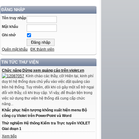
ĐĂNG NHẬP
Tên truy nhập
Mật khẩu
Ghi nhớ
Quên mật khẩu
ĐK thành viên
TIN TỨC THƯ VIỆN
Chức năng Dừng xem quảng cáo trên violet.vn
Kính chào các thầy, cô! Hiện tại, kinh phí
duy trì hệ thống dựa chủ yếu vào việc đặt quảng cáo
trên hệ thống. Tuy nhiên, đôi khi có gây một số trở ngại
đối với thầy, cô khi truy cập. Vì vậy, để thuận tiện trong
việc sử dụng thư viện hệ thống đã cung cấp chức
năng...
Khắc phục hiện tượng không xuất hiện menu Bộ
công cụ Violet trên PowerPoint và Word
Thử nghiệm Hệ thống Kiểm tra Trực tuyến ViOLET
Giai đoạn 1
Xem tiếp