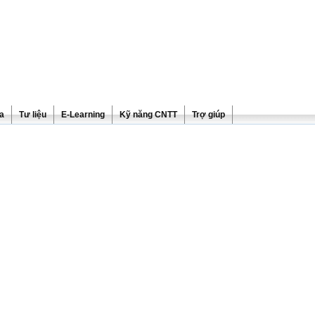
ra
Tư liệu
E-Learning
Kỹ năng CNTT
Trợ giúp