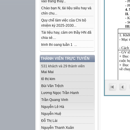
vào trang thầy...
Chào bạn N, tài liệu siêu hay và
chỉn chu...
Quy chế làm việc của Chi bộ
nhiệm kỳ 2025-2030...
Tài liệu hay, cảm ơn thầy HN đã
chia sẻ....
trinh thi oang tuần 1 ...
THÀNH VIÊN TRỰC TUYẾN
531 khách và 29 thành viên
Mai Mai
tô thị kim
Bùi Văn Trệch
Lương Ngọc Trần Hanh
Trần Quang Vinh
Nguyễn Lê Hà
Nguyễn Huệ
Đỗ Thị Lài
Nguyễn Thanh Xuân