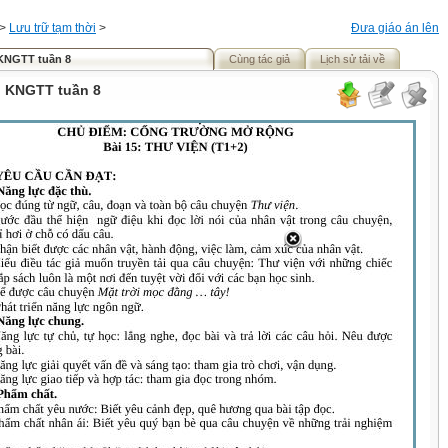
>
Lưu trữ tạm thời
>
Đưa giáo án lên
 KNGTT tuần 8
Cùng tác giả
Lịch sử tải về
n KNGTT tuần 8