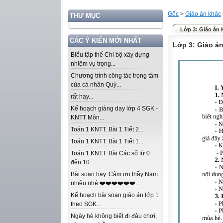
Gốc
>
Giáo án khác
THƯ MỤC
Lớp 3: Giáo án
CÁC Ý KIẾN MỚI NHẤT
Lớp 3: Giáo á
Biểu tập thể Chi bộ xây dựng
nhiệm vụ trọng...
Chương trình công tác trọng tâm
của cá nhân Quý...
rất hay...
Kế hoạch giảng dạy lớp 4 SGK -
KNTT Môn...
Toán 1 KNTT. Bài 1 Tiết 2....
Toán 1 KNTT. Bài 1 Tiết 1....
Toán 1 KNTT. Bài Các số từ 0
đến 10...
Bài soạn hay. Cảm ơn thầy Nam
nhiều nhé ❤️❤️❤️❤️❤️❤️...
Kế hoạch bài soạn giáo án lớp 1
theo SGK...
Ngày hè không biết đi đâu chơi,