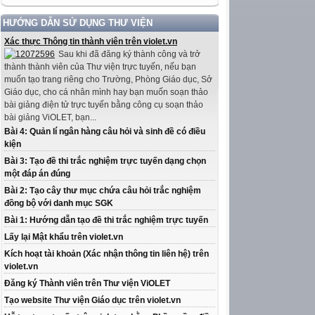
HƯỚNG DẪN SỬ DỤNG THƯ VIỆN
Xác thực Thông tin thành viên trên violet.vn
Sau khi đã đăng ký thành công và trở
thành thành viên của Thư viện trực tuyến, nếu bạn
muốn tạo trang riêng cho Trường, Phòng Giáo dục, Sở
Giáo dục, cho cá nhân mình hay bạn muốn soạn thảo
bài giảng điện tử trực tuyến bằng công cụ soạn thảo
bài giảng ViOLET, bạn...
Bài 4: Quản lí ngân hàng câu hỏi và sinh đề có điều
kiện
Bài 3: Tạo đề thi trắc nghiệm trực tuyến dạng chọn
một đáp án đúng
Bài 2: Tạo cây thư mục chứa câu hỏi trắc nghiệm
đồng bộ với danh mục SGK
Bài 1: Hướng dẫn tạo đề thi trắc nghiệm trực tuyến
Lấy lại Mật khẩu trên violet.vn
Kích hoạt tài khoản (Xác nhận thông tin liên hệ) trên
violet.vn
Đăng ký Thành viên trên Thư viện ViOLET
Tạo website Thư viện Giáo dục trên violet.vn