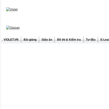
ViOLET.VN
Bài giảng
Giáo án
Đề thi & Kiểm tra
Tư liệu
E-Lea