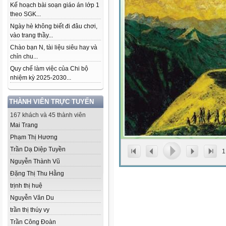
Kế hoạch bài soạn giáo án lớp 1
theo SGK...
Ngày hè không biết đi đâu chơi,
vào trang thầy...
Chào bạn N, tài liệu siêu hay và
chỉn chu...
Quy chế làm việc của Chi bộ
nhiệm kỳ 2025-2030...
THÀNH VIÊN TRỰC TUYẾN
167 khách và 45 thành viên
Mai Trang
Phạm Thị Hương
Trần Dạ Diệp Tuyền
1
Nguyễn Thành Vũ
Đặng Thị Thu Hằng
trịnh thị huệ
Nguyễn Văn Du
trần thị thúy vy
Trần Công Đoàn