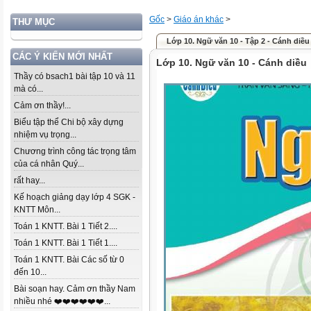
Gốc
>
Giáo án khác
>
THƯ MỤC
Lớp 10. Ngữ văn 10 - Tập 2 - Cánh diều
CÁC Ý KIẾN MỚI NHẤT
Lớp 10. Ngữ văn 10 - Cánh diều
Thầy có bsach1 bài tập 10 và 11
mà có...
Cảm ơn thầy!...
Biểu tập thể Chi bộ xây dựng
nhiệm vụ trọng...
Chương trình công tác trọng tâm
của cá nhân Quý...
rất hay...
Kế hoạch giảng dạy lớp 4 SGK -
KNTT Môn...
Toán 1 KNTT. Bài 1 Tiết 2....
Toán 1 KNTT. Bài 1 Tiết 1....
Toán 1 KNTT. Bài Các số từ 0
đến 10...
Bài soạn hay. Cảm ơn thầy Nam
nhiều nhé ❤️❤️❤️❤️❤️❤️...