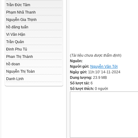
Trần Đức Tâm
Phạm Nhã Thanh
Nguyễn Gia Thịnh
hồ đăng tuấn
Vi Văn Hận
Trần Quân
Đinh Phu Tủ
(
Tài liệu chưa được thẩm định
)
Phan Thị Thành
Nguồn:
hồ doan
Người gửi:
Nguyễn Văn Tới
Nguyễn Thị Toàn
Ngày gửi:
11h:10' 14-11-2024
Dung lượng:
23.9 MB
Danh Lịnh
Số lượt tải:
6
Số lượt thích:
0 người