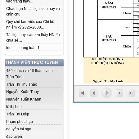
vào trang thầy...
Chào bạn N, tài liệu siêu hay và
chỉn chu...
Quy chế làm việc của Chi bộ
nhiệm kỳ 2025-2030...
Tài liệu hay, cảm ơn thầy HN đã
chia sẻ....
trinh thi oang tuần 1 ...
THÀNH VIÊN TRỰC TUYẾN
439 khách và 18 thành viên
Trần Trinh
Trần Thị Thu Thảo
Nguyễn Xuân Thuỷ
Nguyễn Tuấn Khanh
lê thị huê
Trần Thị Diệp
Phạm phúc hậu
nguyễn thị nga
đào uyên