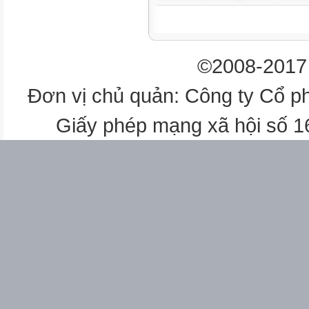
2
3
©2008-2017 
4
1
Đơn vị chủ quản: Công ty Cổ p
2
3
Giấy phép mạng xã hội số 
1
2
3
4
2
3
4
1
2
3
4