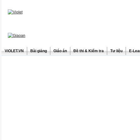
ViOLET.VN
Bài giảng
Giáo án
Đề thi & Kiểm tra
Tư liệu
E-Lea