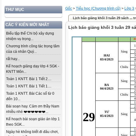
Gốc
>
Tiểu học (Chương trình cũ)
>
Lớp 3
THƯ MỤC
Lịch báo giảng khối 3 tuần 29 sách ... t
CÁC Ý KIẾN MỚI NHẤT
Lịch báo giảng khối 3 tuần 29 s
Biểu tập thể Chi bộ xây dựng
nhiệm vụ trọng...
Chương trình công tác trọng tâm
của cá nhân Quý...
rất hay...
Kế hoạch giảng dạy lớp 4 SGK -
KNTT Môn...
Toán 1 KNTT. Bài 1 Tiết 2....
Toán 1 KNTT. Bài 1 Tiết 1....
Toán 1 KNTT. Bài Các số từ 0
đến 10...
Bài soạn hay. Cảm ơn thầy Nam
nhiều nhé ❤️❤️❤️❤️❤️❤️...
Kế hoạch bài soạn giáo án lớp 1
theo SGK...
Ngày hè không biết đi đâu chơi,