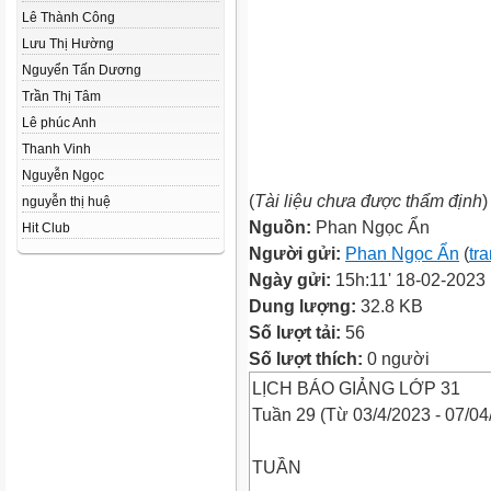
Lê Thành Công
Lưu Thị Hường
Nguyển Tấn Dương
Trần Thị Tâm
Lê phúc Anh
Thanh Vinh
Nguyễn Ngọc
(
Tài liệu chưa được thẩm định
)
nguyễn thị huệ
Nguồn:
Phan Ngọc Ẩn
Hit Club
Người gửi:
Phan Ngọc Ẩn
(
tr
Ngày gửi:
15h:11' 18-02-2023
Dung lượng:
32.8 KB
Số lượt tải:
56
Số lượt thích:
0 người
LỊCH BÁO GIẢNG LỚP 31
Tuần 29 (Từ 03/4/2023 - 07/04
TUẦN