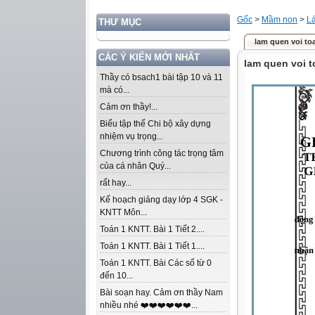
Gốc
>
Mầm non
>
L
THƯ MỤC
lam quen voi toa
CÁC Ý KIẾN MỚI NHẤT
lam quen voi t
Thầy có bsach1 bài tập 10 và 11
mà có...
Cảm ơn thầy!...
Biểu tập thể Chi bộ xây dựng
nhiệm vụ trọng...
Chương trình công tác trọng tâm
của cá nhân Quý...
rất hay...
Kế hoạch giảng dạy lớp 4 SGK -
KNTT Môn...
Toán 1 KNTT. Bài 1 Tiết 2....
Toán 1 KNTT. Bài 1 Tiết 1....
Toán 1 KNTT. Bài Các số từ 0
đến 10...
Bài soạn hay. Cảm ơn thầy Nam
nhiều nhé ❤️❤️❤️❤️❤️❤️...