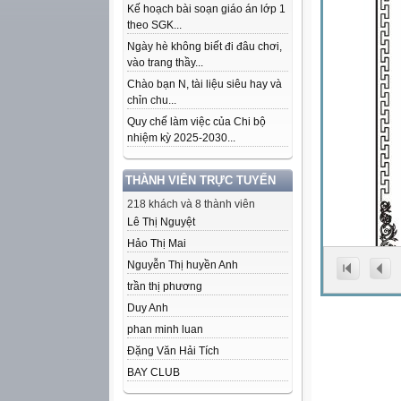
Kế hoạch bài soạn giáo án lớp 1
theo SGK...
Ngày hè không biết đi đâu chơi,
vào trang thầy...
Chào bạn N, tài liệu siêu hay và
chỉn chu...
Quy chế làm việc của Chi bộ
nhiệm kỳ 2025-2030...
THÀNH VIÊN TRỰC TUYẾN
218 khách và 8 thành viên
Lê Thị Nguyệt
Hảo Thị Mai
Nguyễn Thị huyền Anh
trần thị phương
Duy Anh
phan minh luan
Đặng Văn Hải Tích
BAY CLUB