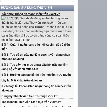
HƯỚNG DẪN SỬ DỤNG THƯ VIỆN
Xác thực Thông tin thành viên trên violet.vn
Sau khi đã đăng ký thành công và trở
thành thành viên của Thư viện trực tuyến, nếu bạn
muốn tạo trang riêng cho Trường, Phòng Giáo dục, Sở
Giáo dục, cho cá nhân mình hay bạn muốn soạn thảo
bài giảng điện tử trực tuyến bằng công cụ soạn thảo
bài giảng ViOLET, bạn...
Bài 4: Quản lí ngân hàng câu hỏi và sinh đề có điều
kiện
Bài 3: Tạo đề thi trắc nghiệm trực tuyến dạng chọn
một đáp án đúng
Bài 2: Tạo cây thư mục chứa câu hỏi trắc nghiệm
đồng bộ với danh mục SGK
Bài 1: Hướng dẫn tạo đề thi trắc nghiệm trực tuyến
Lấy lại Mật khẩu trên violet.vn
Kích hoạt tài khoản (Xác nhận thông tin liên hệ) trên
violet.vn
Đăng ký Thành viên trên Thư viện ViOLET
Tạo website Thư viện Giáo dục trên violet.vn