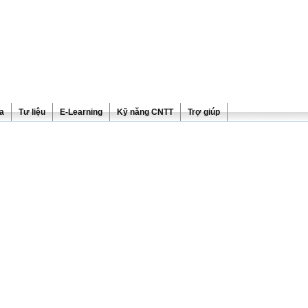
ra
Tư liệu
E-Learning
Kỹ năng CNTT
Trợ giúp