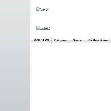
ViOLET.VN
Bài giảng
Giáo án
Đề thi & Kiểm t