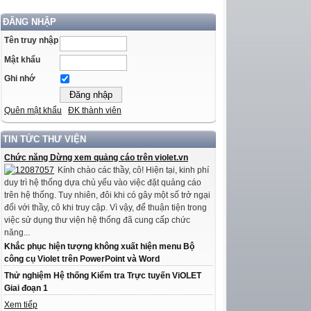
ĐĂNG NHẬP
Tên truy nhập
Mật khẩu
Ghi nhớ
Quên mật khẩu
ĐK thành viên
TIN TỨC THƯ VIỆN
Chức năng Dừng xem quảng cáo trên violet.vn
Kính chào các thầy, cô! Hiện tại, kinh phí
duy trì hệ thống dựa chủ yếu vào việc đặt quảng cáo
trên hệ thống. Tuy nhiên, đôi khi có gây một số trở ngại
đối với thầy, cô khi truy cập. Vì vậy, để thuận tiện trong
việc sử dụng thư viện hệ thống đã cung cấp chức
năng...
Khắc phục hiện tượng không xuất hiện menu Bộ
công cụ Violet trên PowerPoint và Word
Thử nghiệm Hệ thống Kiểm tra Trực tuyến ViOLET
Giai đoạn 1
Xem tiếp