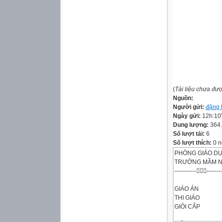
(
Tài liệu chưa đư
Nguồn:
Người gửi:
đặng t
Ngày gửi:
12h:10
Dung lượng:
364
Số lượt tải:
6
Số lượt thích:
0 n
PHÒNG GIÁO DỤ
TRƯỜNG MẦM N
------------------
GIÁO ÁN
THI GIÁO
GIỎI CẤP