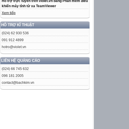
Hỗ trợ trực tuyến trên violet.vn bằng Phần mềm điều
khiển máy tính từ xa TeamViewer
Xem tiếp
HỖ TRỢ KĨ THUẬT
(024) 62 930 536
091 912 4899
hotro@violet.vn
LIÊN HỆ QUẢNG CÁO
(024) 66 745 632
096 181 2005
contact@bachkim.vn