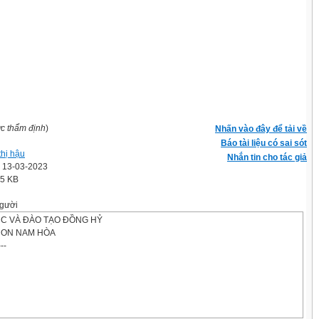
ợc thẩm định
)
Nhấn vào đây để tải về
Báo tài liệu có sai sót
hị hậu
Nhắn tin cho tác giả
' 13-03-2023
.5 KB
gười
C VÀ ĐÀO TẠO ĐỒNG HỶ
ON NAM HÒA
---