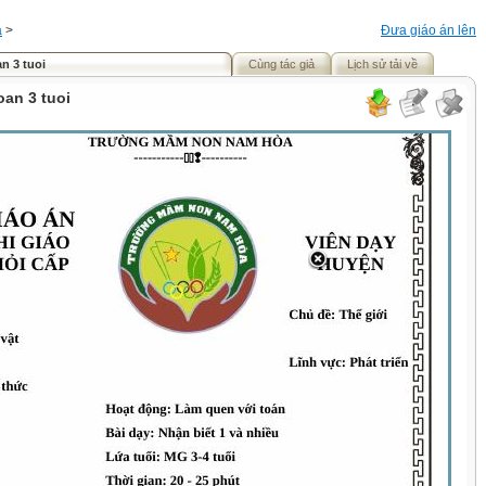
á
>
Đưa giáo án lên
n 3 tuoi
Cùng tác giả
Lịch sử tải về
oan 3 tuoi