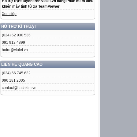
Hỗ trợ trực tuyến trên violet.vn bằng Phần mềm điều
khiển máy tính từ xa TeamViewer
Xem tiếp
HỖ TRỢ KĨ THUẬT
(024) 62 930 536
091 912 4899
hotro@violet.vn
LIÊN HỆ QUẢNG CÁO
(024) 66 745 632
096 181 2005
contact@bachkim.vn