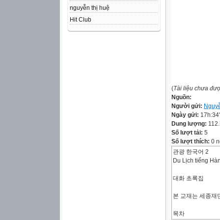
nguyễn thị huệ
Hit Club
(
Tài liệu chưa đư
Nguồn:
Người gửi:
Nguyễ
Ngày gửi:
17h:34
Dung lượng:
112
Số lượt tải:
5
Số lượt thích:
0 n
관광 한국어 2
Du Lịch tiếng Hà
대화 초록집
본 교재는 세종재
목차