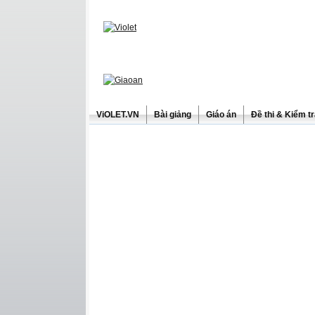
ViOLET.VN
Bài giảng
Giáo án
Đề thi & Kiểm t