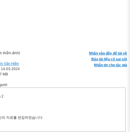
ợc thẩm định
)
Nhấn vào đây để tải về
Báo tài liệu có sai sót
n Văn Hiền
Nhắn tin cho tác giả
' 14-03-2024
.7 MB
gười
n 2
단의 자료를 편집하였습니다.