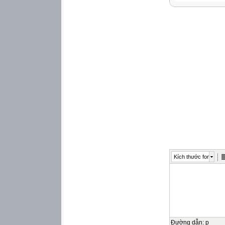
예비편
입국하기
/2
출국하기
1과
2과
3과
4과
5과
6과
7과
8과
9과
10과
Kích thước font
/3
교통
/4
Đường dẫn
:
p