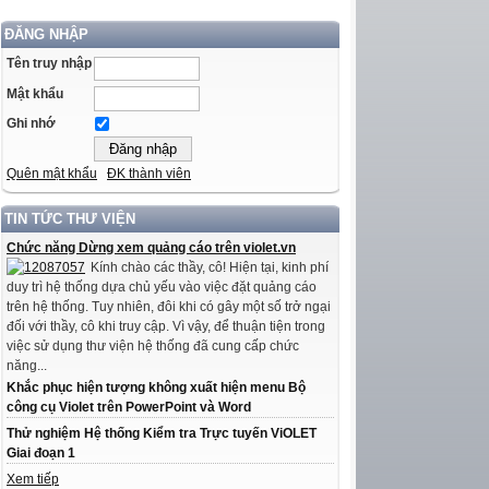
ĐĂNG NHẬP
Tên truy nhập
Mật khẩu
Ghi nhớ
Quên mật khẩu
ĐK thành viên
TIN TỨC THƯ VIỆN
Chức năng Dừng xem quảng cáo trên violet.vn
Kính chào các thầy, cô! Hiện tại, kinh phí
duy trì hệ thống dựa chủ yếu vào việc đặt quảng cáo
trên hệ thống. Tuy nhiên, đôi khi có gây một số trở ngại
đối với thầy, cô khi truy cập. Vì vậy, để thuận tiện trong
việc sử dụng thư viện hệ thống đã cung cấp chức
năng...
Khắc phục hiện tượng không xuất hiện menu Bộ
công cụ Violet trên PowerPoint và Word
Thử nghiệm Hệ thống Kiểm tra Trực tuyến ViOLET
Giai đoạn 1
Xem tiếp