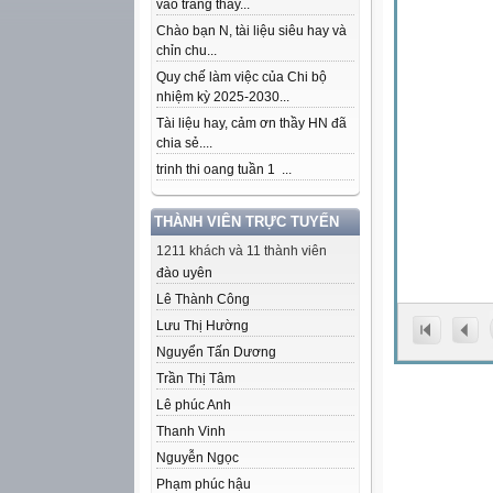
vào trang thầy...
Chào bạn N, tài liệu siêu hay và
chỉn chu...
Quy chế làm việc của Chi bộ
nhiệm kỳ 2025-2030...
Tài liệu hay, cảm ơn thầy HN đã
chia sẻ....
trinh thi oang tuần 1 ...
THÀNH VIÊN TRỰC TUYẾN
1211 khách và 11 thành viên
đào uyên
Lê Thành Công
Lưu Thị Hường
Nguyển Tấn Dương
Trần Thị Tâm
Lê phúc Anh
Thanh Vinh
Nguyễn Ngọc
Phạm phúc hậu