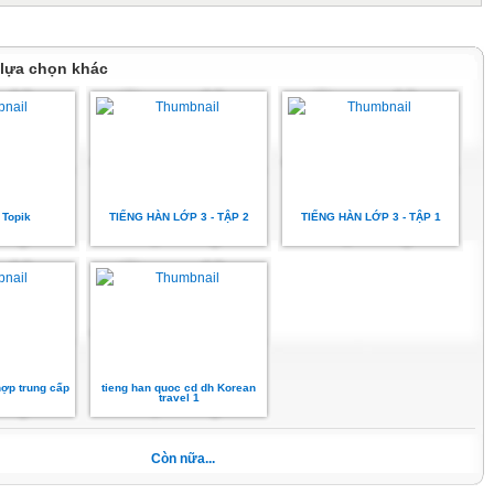
 lựa chọn khác
 Topik
TIẾNG HÀN LỚP 3 - TẬP 2
TIẾNG HÀN LỚP 3 - TẬP 1
hợp trung cấp
tieng han quoc cd dh Korean
travel 1
Còn nữa...