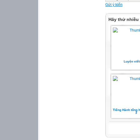
숙소
Gửi ý kiến
/8
Hãy thử nhiều
식사
쇼핑
대중문화 1
대중문화 2
체험 1
체험 2
관광 1
Luyện viết
관광 2
/12
/16
/20
/24
/28
/32
/36
Tiếng Hành tổng 
3
/40
예비편
입국하기