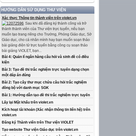
HƯỚNG DẪN SỬ DỤNG THƯ VIỆN
Xác thực Thông tin thành viên trên violet.vn
Sau khi đã đăng ký thành công và trở
thành thành viên của Thư viện trực tuyến, nếu bạn
muốn tạo trang riêng cho Trường, Phòng Giáo dục, Sở
Giáo dục, cho cá nhân mình hay bạn muốn soạn thảo
bài giảng điện tử trực tuyến bằng công cụ soạn thảo
bài giảng ViOLET, bạn...
Bài 4: Quản lí ngân hàng câu hỏi và sinh đề có điều
kiện
Bài 3: Tạo đề thi trắc nghiệm trực tuyến dạng chọn
một đáp án đúng
Bài 2: Tạo cây thư mục chứa câu hỏi trắc nghiệm
đồng bộ với danh mục SGK
Bài 1: Hướng dẫn tạo đề thi trắc nghiệm trực tuyến
Lấy lại Mật khẩu trên violet.vn
Kích hoạt tài khoản (Xác nhận thông tin liên hệ) trên
violet.vn
Đăng ký Thành viên trên Thư viện ViOLET
Tạo website Thư viện Giáo dục trên violet.vn