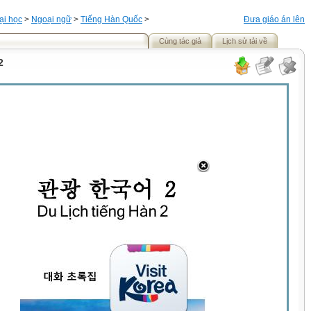
ại học
>
Ngoại ngữ
>
Tiếng Hàn Quốc
>
Đưa giáo án lên
Cùng tác giả
Lịch sử tải về
2