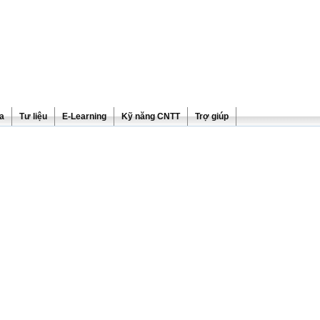
ra
Tư liệu
E-Learning
Kỹ năng CNTT
Trợ giúp