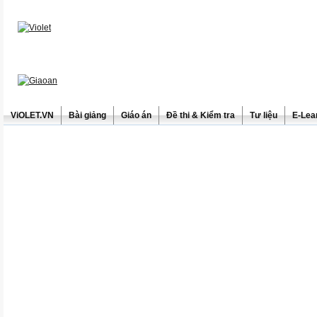
ViOLET.VN
Bài giảng
Giáo án
Đề thi & Kiểm tra
Tư liệu
E-Lea