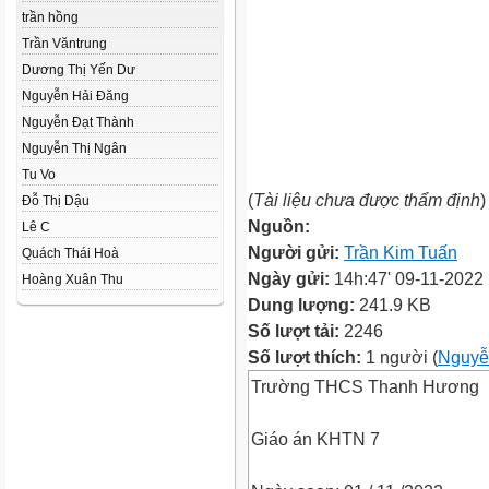
trần hồng
Trần Văntrung
Dương Thị Yến Dư
Nguyễn Hải Đăng
Nguyễn Đạt Thành
Nguyễn Thị Ngân
Tu Vo
(
Tài liệu chưa được thẩm định
)
Đỗ Thị Dậu
Nguồn:
Lê C
Người gửi:
Trần Kim Tuấn
Quách Thái Hoà
Ngày gửi:
14h:47' 09-11-2022
Hoàng Xuân Thu
Dung lượng:
241.9 KB
Số lượt tải:
2246
Số lượt thích:
1 người (
Nguyễ
Trường THCS Thanh Hương
Giáo án KHTN 7