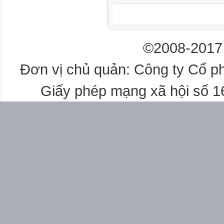
1
©2008-2017 
Trường THCS Thanh Hương
Đơn vị chủ quản: Công ty Cổ p
Chủ đề
Giấy phép mạng xã hội số 
Giáo án KHTN 7
MỨC ĐỘ
Thông hiểu
Vận dụng
Vận dụng
cao
Tổng số câu