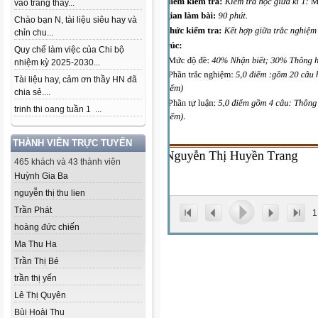
vào trang thầy...
Chào bạn N, tài liệu siêu hay và
chỉn chu...
Quy chế làm việc của Chi bộ
nhiệm kỳ 2025-2030...
Tài liệu hay, cảm ơn thầy HN đã
chia sẻ....
trinh thi oang tuần 1 ...
THÀNH VIÊN TRỰC TUYẾN
465 khách và 43 thành viên
Huỳnh Gia Ba
nguyễn thị thu lien
Trần Phát
1
hoàng đức chiến
Ma Thu Ha
Trần Thị Bé
trần thị yến
Lê Thị Quyên
Bùi Hoài Thu