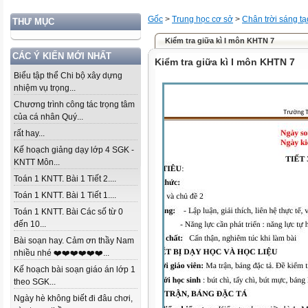
Gốc
>
Trung học cơ sở
>
Chân trời sáng tạ
THƯ MỤC
Kiểm tra giữa kì I môn KHTN 7
CÁC Ý KIẾN MỚI NHẤT
Kiểm tra giữa kì I môn KHTN 7
Biểu tập thể Chi bộ xây dựng
nhiệm vụ trọng...
Chương trình công tác trọng tâm
của cá nhân Quý...
rất hay...
Kế hoạch giảng dạy lớp 4 SGK -
KNTT Môn...
Toán 1 KNTT. Bài 1 Tiết 2....
Toán 1 KNTT. Bài 1 Tiết 1....
Toán 1 KNTT. Bài Các số từ 0
đến 10...
Bài soạn hay. Cảm ơn thầy Nam
nhiều nhé ❤️❤️❤️❤️❤️❤️...
Kế hoạch bài soạn giáo án lớp 1
theo SGK...
Ngày hè không biết đi đâu chơi,