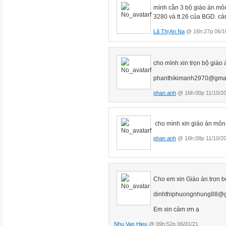

mình cần 3 bộ giáo án môn
I. Ổn định tổ chức (1’) :
3280 và tt 26 của BGD. c
- Hát, KT sĩ số
Lã Thị An Na
@ 16h:27p 06/1
II. Kiểm tra bài cũ (5’) ;
- Kiểm tra vở tập của Hs.
cho mình xin trọn bộ giáo
III. Dạy học bài mới ( 30`) :
1) Giới thiệu bài (1’) - ghi đầu 
phanthikimanh2970@gma
- Bài học ngày hôm nay sẽ giúp
phan anh
@ 16h:00p 11/10/2
năng thực hiện với phép tính c
2) Hướng dẫn luyện tập ( 29`)
cho mình xin giáo án môn
Bài tập 1 ( 12’)
- GV viết : 2416 + 5164
phan anh
@ 16h:08p 11/10/2
- Nhận xét đúng/ sai.
*GVnêu: Muốn kiểm tra phép cộ
phép cộng ta có thể lấy tổng t
Cho em xin Giáo án trọn bộ
hạng còn lại thì phép tính làm 
dinhthiphuongnhung88@g
- Phần b HD tương tự.
Em xin cảm ơn ạ
Nhu Van Hieu
@ 09h:52p 06/01/21