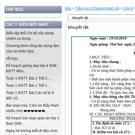
Gốc
>
Tiểu học (Chương trình cũ)
>
Lớp 4
THƯ MỤC
khuyết tật
CÁC Ý KIẾN MỚI NHẤT
khuyết tật
Biểu tập thể Chi bộ xây dựng
nhiệm vụ trọng...
Chương trình công tác trọng tâm
của cá nhân Quý...
rất hay...
Kế hoạch giảng dạy lớp 4 SGK -
KNTT Môn...
Toán 1 KNTT. Bài 1 Tiết 2....
Toán 1 KNTT. Bài 1 Tiết 1....
Toán 1 KNTT. Bài Các số từ 0
đến 10...
Bài soạn hay. Cảm ơn thầy Nam
nhiều nhé ❤️❤️❤️❤️❤️❤️...
Kế hoạch bài soạn giáo án lớp 1
theo SGK...
Ngày hè không biết đi đâu chơi,