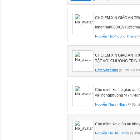
CHO EM XIN GIÁO AN T
longnhan08081978@gmai
Nguyễn Thị Phưong Thảo
@ 0
CHO EM XIN GIÁO AN T
TẬT VỚI CHƯƠNG T
R
ÌNH
Đàm Văn Sáng
@ 12h:36p 09
- GV nhận xét, tuyên dương.
Cho mình xin bộ giáo án l
Bài tập 2 (12’)
với.hongphuong747474gm
- Gọi 1 Hs lên bảng làm phần 
Nguyễn Thanh Nhàn
@ 05h:2
- Nhận xét đúng/ sai.
*GVnêu cách thử lại: Muốn kiể
Cho mình xin giáo án khuy
chúng ta phải thử lại. Khi thử l
trừ, nếu kết quả là số bị trừ th
Nguyễn Thị Diệu Thúy
@ 19h: