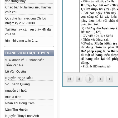
vào trang thầy...
Chào bạn N, tài liệu siêu hay và
chỉn chu...
Quy chế làm việc của Chi bộ
nhiệm kỳ 2025-2030...
Tài liệu hay, cảm ơn thầy HN đã
chia sẻ....
trinh thi oang tuần 1 ...
THÀNH VIÊN TRỰC TUYẾN
514 khách và 11 thành viên
Trần Văn Rê
Lê Văn Quyền
Nguyên Ngọc Điều
1
Võ Thành Quang
nguyễn thị hoài
mua a dinh
Phan Thi Hong Cam
Lâm Thu Huyền
Nguyễn Thụy Loan Anh