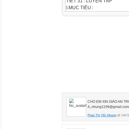
TIẾT 31 : LUYỆN TẬP
I.MỤC TIÊU :
1. Mục tiêu chung :
1.1Kiến thức :
- Có kĩ năng thực hiện phép cộ
cộng, phép trừ. - Biết tìm một
phép trừ.
1.2.Kỹ năng : Kỹ năng thực hi
nhớ) và biết cách thử lại phép 
1.3.Thái độ : Tự giác học tập
1. Mục tiêu riêng cho HS Thư
- Có kĩ năng thực hiện theo p
vi 20
II. ĐỒ DÙNG DẠY - HỌC
-Bảng phụ
CHO EM XIN GIÁO AN T
III. CÁC HOẠT ĐỘNG DẠY -
Ạ,.nhung1199@gmail.com
PHƯƠNG PHÁP
Phan Thị Yến Nhung
@ 14h:5
NỘI DUNG
HS THƯ