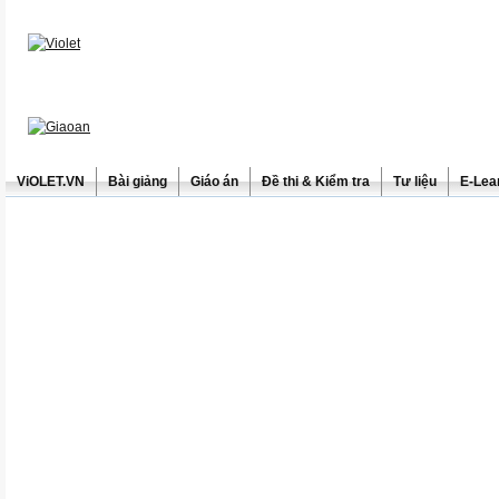
ViOLET.VN
Bài giảng
Giáo án
Đề thi & Kiểm tra
Tư liệu
E-Lea