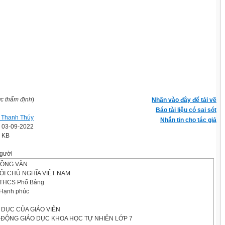
ợc thẩm định
)
Nhấn vào đây để tải về
Báo tài liệu có sai sót
 Thanh Thúy
Nhắn tin cho tác giả
' 03-09-2022
5 KB
gười
ỒNG VĂN
ỘI CHỦ NGHĨA VIỆT NAM
THCS Phố Bảng
- Hạnh phúc
 DỤC CỦA GIÁO VIÊN
ĐỘNG GIÁO DỤC KHOA HỌC TỰ NHIÊN LỚP 7