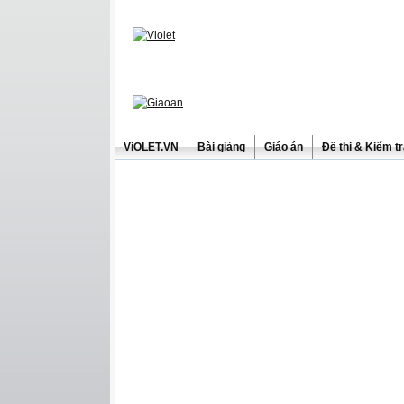
ViOLET.VN
Bài giảng
Giáo án
Đề thi & Kiểm t