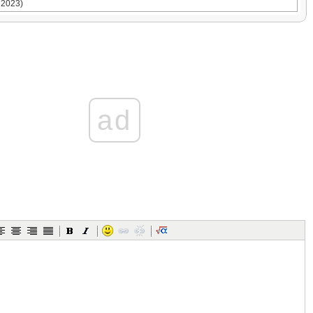
 2023)
ọc
ơng trình: Phân môn Hóa học
)
ad
 tử. Sơ lược về bảng tuần hoàn các nguyên tố hóa học
h 2.1; 2; 3; 4; 5; 6 (SGK/15; 16; 17; 18)