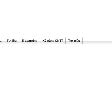
ra
Tư liệu
E-Learning
Kỹ năng CNTT
Trợ giúp