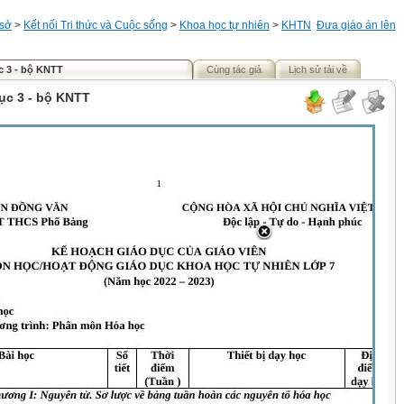
 sở
>
Kết nối Tri thức và Cuộc sống
>
Khoa học tự nhiên
>
KHTN
Đưa giáo án lên
c 3 - bộ KNTT
Cùng tác giả
Lịch sử tải về
ục 3 - bộ KNTT