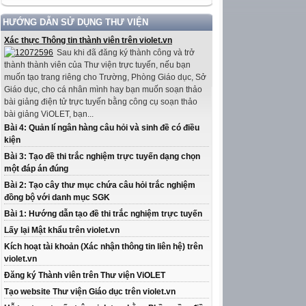
HƯỚNG DẪN SỬ DỤNG THƯ VIỆN
Xác thực Thông tin thành viên trên violet.vn
Sau khi đã đăng ký thành công và trở
thành thành viên của Thư viện trực tuyến, nếu bạn
muốn tạo trang riêng cho Trường, Phòng Giáo dục, Sở
Giáo dục, cho cá nhân mình hay bạn muốn soạn thảo
bài giảng điện tử trực tuyến bằng công cụ soạn thảo
bài giảng ViOLET, bạn...
Bài 4: Quản lí ngân hàng câu hỏi và sinh đề có điều
kiện
Bài 3: Tạo đề thi trắc nghiệm trực tuyến dạng chọn
một đáp án đúng
Bài 2: Tạo cây thư mục chứa câu hỏi trắc nghiệm
đồng bộ với danh mục SGK
Bài 1: Hướng dẫn tạo đề thi trắc nghiệm trực tuyến
Lấy lại Mật khẩu trên violet.vn
Kích hoạt tài khoản (Xác nhận thông tin liên hệ) trên
violet.vn
Đăng ký Thành viên trên Thư viện ViOLET
Tạo website Thư viện Giáo dục trên violet.vn