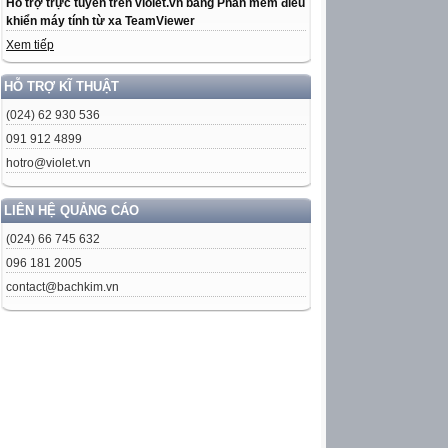
Hỗ trợ trực tuyến trên violet.vn bằng Phần mềm điều
khiển máy tính từ xa TeamViewer
Xem tiếp
HỖ TRỢ KĨ THUẬT
(024) 62 930 536
091 912 4899
hotro@violet.vn
LIÊN HỆ QUẢNG CÁO
(024) 66 745 632
096 181 2005
contact@bachkim.vn