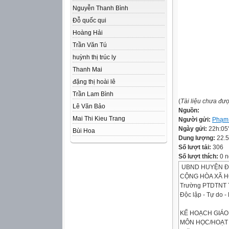
Nguyễn Thanh Bình
Đỗ quốc qui
Hoàng Hải
Trần Văn Tú
huỳnh thị trúc ly
Thanh Mai
đặng thị hoài lê
Trần Lam Bình
(
Tài liệu chưa đư
Lê Văn Bảo
Nguồn:
Mai Thi Kieu Trang
Người gửi:
Phạm
Ngày gửi:
22h:05
Bùi Hoa
Dung lượng:
22.
Số lượt tải:
306
Số lượt thích:
0 n
UBND HUYỆN Đ
CỘNG HÒA XÃ H
Trường PTDTNT 
Độc lập - Tự do 
KẾ HOẠCH GIÁO
MÔN HỌC/HOẠT 