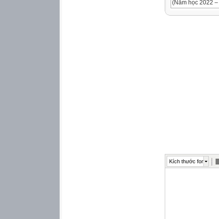
(Năm học 2022 –
I. Kế hoạch dạy h
1. Phân phối chư
STT
Bài học
Số tiết
Thời điểm (Tuần 
Thiết bị dạy học
Địa điểm dạy học
Ghi
chú
Chương I: Nguyên
1
Bài 2: Nguyên tử
6
Tuần 2 Tuần 3
Kích thước font
Máy chiếu; Hình ản
Phòng
Hóa
2