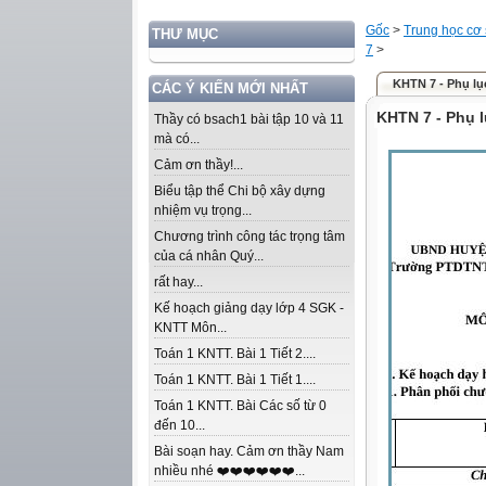
Gốc
>
Trung học cơ
THƯ MỤC
7
>
KHTN 7 - Phụ lụ
CÁC Ý KIẾN MỚI NHẤT
KHTN 7 - Phụ l
Thầy có bsach1 bài tập 10 và 11
mà có...
Cảm ơn thầy!...
Biểu tập thể Chi bộ xây dựng
nhiệm vụ trọng...
Chương trình công tác trọng tâm
của cá nhân Quý...
rất hay...
Kế hoạch giảng dạy lớp 4 SGK -
KNTT Môn...
Toán 1 KNTT. Bài 1 Tiết 2....
Toán 1 KNTT. Bài 1 Tiết 1....
Toán 1 KNTT. Bài Các số từ 0
đến 10...
Bài soạn hay. Cảm ơn thầy Nam
nhiều nhé ❤️❤️❤️❤️❤️❤️...