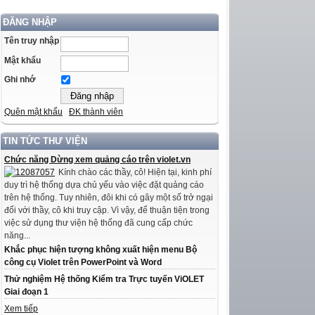
ĐĂNG NHẬP
Tên truy nhập
Mật khẩu
Ghi nhớ
Quên mật khẩu
ĐK thành viên
TIN TỨC THƯ VIỆN
Chức năng Dừng xem quảng cáo trên violet.vn
Kính chào các thầy, cô! Hiện tại, kinh phí
duy trì hệ thống dựa chủ yếu vào việc đặt quảng cáo
trên hệ thống. Tuy nhiên, đôi khi có gây một số trở ngại
đối với thầy, cô khi truy cập. Vì vậy, để thuận tiện trong
việc sử dụng thư viện hệ thống đã cung cấp chức
năng...
Khắc phục hiện tượng không xuất hiện menu Bộ
công cụ Violet trên PowerPoint và Word
Thử nghiệm Hệ thống Kiểm tra Trực tuyến ViOLET
Giai đoạn 1
Xem tiếp