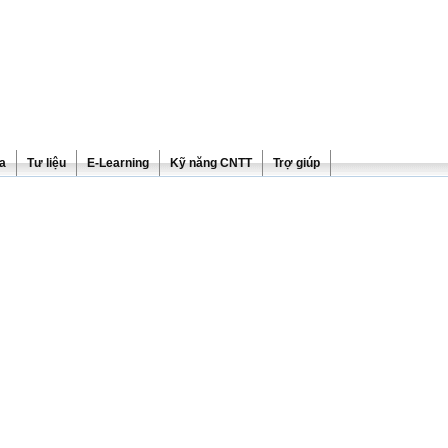
ra
Tư liệu
E-Learning
Kỹ năng CNTT
Trợ giúp