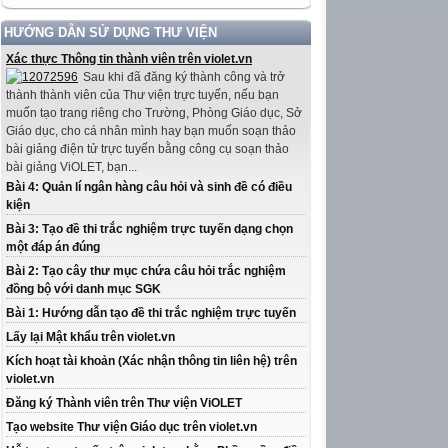
HƯỚNG DẪN SỬ DỤNG THƯ VIỆN
Xác thực Thông tin thành viên trên violet.vn
Sau khi đã đăng ký thành công và trở
thành thành viên của Thư viện trực tuyến, nếu bạn
muốn tạo trang riêng cho Trường, Phòng Giáo dục, Sở
Giáo dục, cho cá nhân mình hay bạn muốn soạn thảo
bài giảng điện tử trực tuyến bằng công cụ soạn thảo
bài giảng ViOLET, bạn...
Bài 4: Quản lí ngân hàng câu hỏi và sinh đề có điều
kiện
Bài 3: Tạo đề thi trắc nghiệm trực tuyến dạng chọn
một đáp án đúng
Bài 2: Tạo cây thư mục chứa câu hỏi trắc nghiệm
đồng bộ với danh mục SGK
Bài 1: Hướng dẫn tạo đề thi trắc nghiệm trực tuyến
Lấy lại Mật khẩu trên violet.vn
Kích hoạt tài khoản (Xác nhận thông tin liên hệ) trên
violet.vn
Đăng ký Thành viên trên Thư viện ViOLET
Tạo website Thư viện Giáo dục trên violet.vn