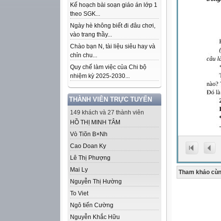
Kế hoạch bài soạn giáo án lớp 1
theo SGK...
Ngày hè không biết đi đâu chơi,
vào trang thầy...
Chào bạn N, tài liệu siêu hay và
chỉn chu...
Quy chế làm việc của Chi bộ
nhiệm kỳ 2025-2030...
THÀNH VIÊN TRỰC TUYẾN
149 khách và 27 thành viên
HỒ THỊ MINH TÂM
Vò Tiõn B×Nh
Cao Doan Ky
Lê Thị Phượng
Mai Ly
Tham khảo cùn
Nguyễn Thị Hường
To Viet
Ngô tiến Cường
Nguyễn Khắc Hữu