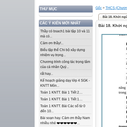
Gốc
>
THCS (Chương
THƯ MỤC
Bài 18. Khởi ng
CÁC Ý KIẾN MỚI NHẤT
Bài 18. Khởi n
Thầy có bsach1 bài tập 10 và 11
mà có...
Cảm ơn thầy!...
Biểu tập thể Chi bộ xây dựng
nhiệm vụ trọng...
Chương trình công tác trọng tâm
của cá nhân Quý...
rất hay...
Kế hoạch giảng dạy lớp 4 SGK -
KNTT Môn...
Toán 1 KNTT. Bài 1 Tiết 2....
Toán 1 KNTT. Bài 1 Tiết 1....
Toán 1 KNTT. Bài Các số từ 0
đến 10...
Bài soạn hay. Cảm ơn thầy Nam
nhiều nhé ❤️❤️❤️❤️❤️❤️...