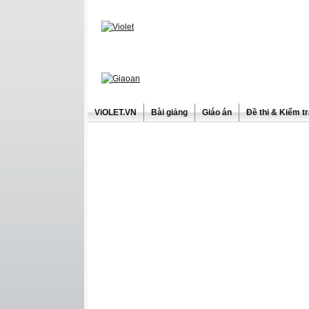
ViOLET.VN
Bài giảng
Giáo án
Đề thi & Kiểm t