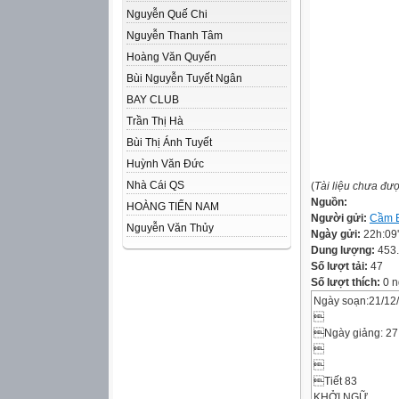
Nguyễn Quế Chi
Nguyễn Thanh Tâm
Hoàng Văn Quyến
Bùi Nguyễn Tuyết Ngân
BAY CLUB
Trần Thị Hà
Bùi Thị Ánh Tuyết
Huỳnh Văn Đức
Nhà Cái QS
(
Tài liệu chưa đư
Nguồn:
HOÀNG TIẾN NAM
Người gửi:
Cầm 
Nguyễn Văn Thủy
Ngày gửi:
22h:09
Dung lượng:
453
Số lượt tải:
47
Số lượt thích:
0 n
Ngày soạn:21/12

Ngày giảng: 27


Tiết 83
KHỞI NGỮ