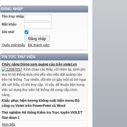
ĐĂNG NHẬP
Tên truy nhập
Mật khẩu
Ghi nhớ
Quên mật khẩu
ĐK thành viên
TIN TỨC THƯ VIỆN
Chức năng Dừng xem quảng cáo trên violet.vn
Kính chào các thầy, cô! Hiện tại, kinh phí
duy trì hệ thống dựa chủ yếu vào việc đặt quảng cáo
trên hệ thống. Tuy nhiên, đôi khi có gây một số trở ngại
đối với thầy, cô khi truy cập. Vì vậy, để thuận tiện trong
việc sử dụng thư viện hệ thống đã cung cấp chức
năng...
Khắc phục hiện tượng không xuất hiện menu Bộ
công cụ Violet trên PowerPoint và Word
Thử nghiệm Hệ thống Kiểm tra Trực tuyến ViOLET
Giai đoạn 1
Xem tiếp