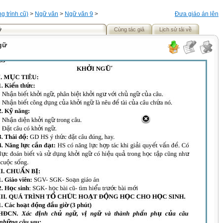
 trình cũ)
>
Ngữ văn
>
Ngữ văn 9
>
Đưa giáo án lên
ữ
Cùng tác giả
Lịch sử tải về
gữ