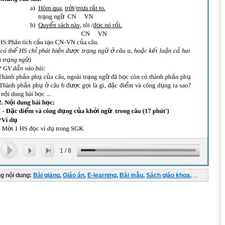
1
/
8
g nội dung:
Bài giảng
,
Giáo án
,
E-learning
,
Bài mẫu
,
Sách giáo khoa
,
...