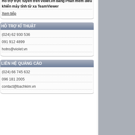
Hỗ trợ trực tuyến trên violet.vn bằng Phần mềm điều
khiển máy tính từ xa TeamViewer
Xem tiếp
HỖ TRỢ KĨ THUẬT
(024) 62 930 536
091 912 4899
hotro@violet.vn
LIÊN HỆ QUẢNG CÁO
(024) 66 745 632
096 181 2005
contact@bachkim.vn