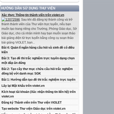
HƯỚNG DẪN SỬ DỤNG THƯ VIỆN
Xác thực Thông tin thành viên trên violet.vn
Sau khi đã đăng ký thành công và trở
thành thành viên của Thư viện trực tuyến, nếu bạn
muốn tạo trang riêng cho Trường, Phòng Giáo dục, Sở
Giáo dục, cho cá nhân mình hay bạn muốn soạn thảo
bài giảng điện tử trực tuyến bằng công cụ soạn thảo
bài giảng ViOLET, bạn...
Bài 4: Quản lí ngân hàng câu hỏi và sinh đề có điều
kiện
Bài 3: Tạo đề thi trắc nghiệm trực tuyến dạng chọn
một đáp án đúng
Bài 2: Tạo cây thư mục chứa câu hỏi trắc nghiệm
đồng bộ với danh mục SGK
Bài 1: Hướng dẫn tạo đề thi trắc nghiệm trực tuyến
Lấy lại Mật khẩu trên violet.vn
Kích hoạt tài khoản (Xác nhận thông tin liên hệ) trên
violet.vn
Đăng ký Thành viên trên Thư viện ViOLET
Tạo website Thư viện Giáo dục trên violet.vn