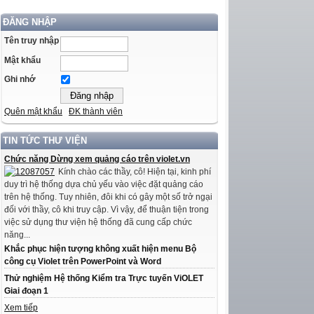
ĐĂNG NHẬP
Tên truy nhập
Mật khẩu
Ghi nhớ
Quên mật khẩu
ĐK thành viên
TIN TỨC THƯ VIỆN
Chức năng Dừng xem quảng cáo trên violet.vn
Kính chào các thầy, cô! Hiện tại, kinh phí
duy trì hệ thống dựa chủ yếu vào việc đặt quảng cáo
trên hệ thống. Tuy nhiên, đôi khi có gây một số trở ngại
đối với thầy, cô khi truy cập. Vì vậy, để thuận tiện trong
việc sử dụng thư viện hệ thống đã cung cấp chức
năng...
Khắc phục hiện tượng không xuất hiện menu Bộ
công cụ Violet trên PowerPoint và Word
Thử nghiệm Hệ thống Kiểm tra Trực tuyến ViOLET
Giai đoạn 1
Xem tiếp