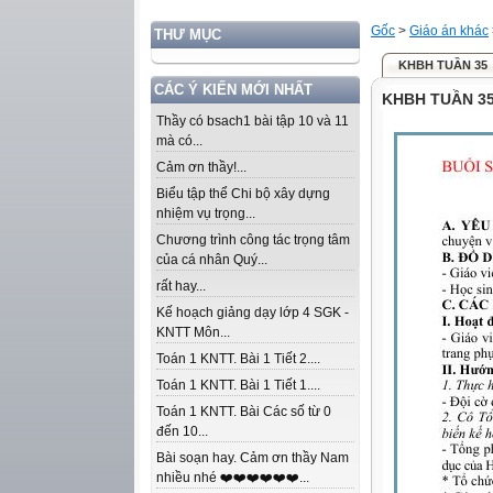
Gốc
>
Giáo án khác
THƯ MỤC
KHBH TUẦN 35
CÁC Ý KIẾN MỚI NHẤT
KHBH TUẦN 3
Thầy có bsach1 bài tập 10 và 11
mà có...
Cảm ơn thầy!...
Biểu tập thể Chi bộ xây dựng
nhiệm vụ trọng...
Chương trình công tác trọng tâm
của cá nhân Quý...
rất hay...
Kế hoạch giảng dạy lớp 4 SGK -
KNTT Môn...
Toán 1 KNTT. Bài 1 Tiết 2....
Toán 1 KNTT. Bài 1 Tiết 1....
Toán 1 KNTT. Bài Các số từ 0
đến 10...
Bài soạn hay. Cảm ơn thầy Nam
nhiều nhé ❤️❤️❤️❤️❤️❤️...