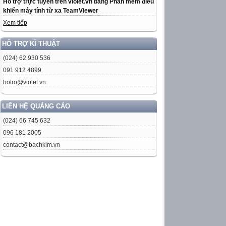
Hỗ trợ trực tuyến trên violet.vn bằng Phần mềm điều
khiển máy tính từ xa TeamViewer
Xem tiếp
HỖ TRỢ KĨ THUẬT
(024) 62 930 536
091 912 4899
hotro@violet.vn
LIÊN HỆ QUẢNG CÁO
(024) 66 745 632
096 181 2005
contact@bachkim.vn