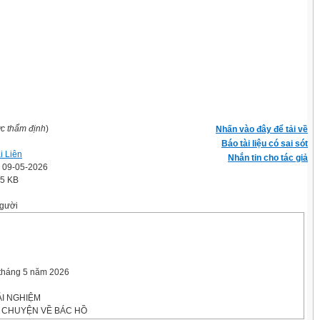
ợc thẩm định
)
Nhấn vào đây để tải về
Báo tài liệu có sai sót
i Liên
Nhắn tin cho tác giả
' 09-05-2026
.5 KB
gười
 tháng 5 năm 2026
I NGHIỆM
 CHUYỆN VỀ BÁC HỒ