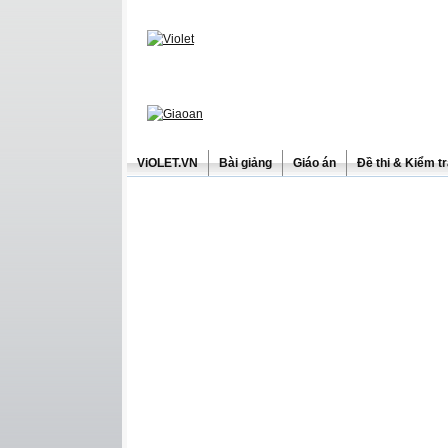
ViOLET.VN
Bài giảng
Giáo án
Đề thi & Kiểm t