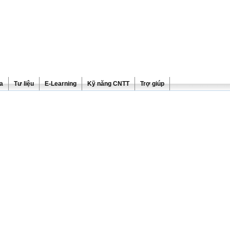
ra
Tư liệu
E-Learning
Kỹ năng CNTT
Trợ giúp