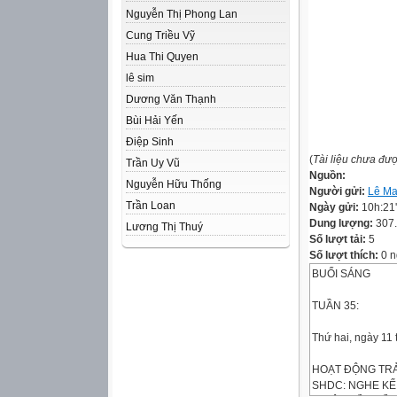
Nguyễn Thị Phong Lan
Cung Triều Vỹ
Hua Thi Quyen
lê sim
Dương Văn Thạnh
Bùi Hải Yến
Điệp Sinh
(
Tài liệu chưa đư
Trần Uy Vũ
Nguồn:
Nguyễn Hữu Thống
Người gửi:
Lê Ma
Trần Loan
Ngày gửi:
10h:21
Dung lượng:
307
Lương Thị Thuý
Số lượt tải:
5
Số lượt thích:
0 n
BUỔI SÁNG
TUẦN 35:
Thứ hai, ngày 11
HOẠT ĐỘNG TRẢ
SHDC: NGHE KỂ