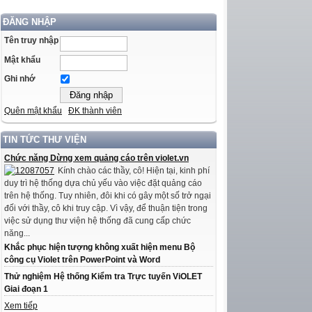
ĐĂNG NHẬP
Tên truy nhập
Mật khẩu
Ghi nhớ
Quên mật khẩu
ĐK thành viên
TIN TỨC THƯ VIỆN
Chức năng Dừng xem quảng cáo trên violet.vn
Kính chào các thầy, cô! Hiện tại, kinh phí
duy trì hệ thống dựa chủ yếu vào việc đặt quảng cáo
trên hệ thống. Tuy nhiên, đôi khi có gây một số trở ngại
đối với thầy, cô khi truy cập. Vì vậy, để thuận tiện trong
việc sử dụng thư viện hệ thống đã cung cấp chức
năng...
Khắc phục hiện tượng không xuất hiện menu Bộ
công cụ Violet trên PowerPoint và Word
Thử nghiệm Hệ thống Kiểm tra Trực tuyến ViOLET
Giai đoạn 1
Xem tiếp