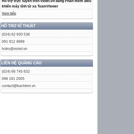
Hỗ trợ trực tuyến trên violet.vn bằng Phần mềm điều
khiển máy tính từ xa TeamViewer
Xem tiếp
HỖ TRỢ KĨ THUẬT
(024) 62 930 536
091 912 4899
hotro@violet.vn
LIÊN HỆ QUẢNG CÁO
(024) 66 745 632
096 181 2005
contact@bachkim.vn