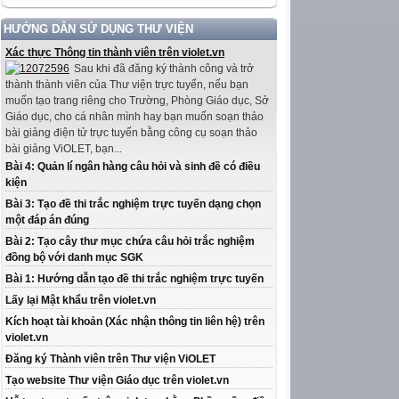
HƯỚNG DẪN SỬ DỤNG THƯ VIỆN
Xác thực Thông tin thành viên trên violet.vn
Sau khi đã đăng ký thành công và trở
thành thành viên của Thư viện trực tuyến, nếu bạn
muốn tạo trang riêng cho Trường, Phòng Giáo dục, Sở
Giáo dục, cho cá nhân mình hay bạn muốn soạn thảo
bài giảng điện tử trực tuyến bằng công cụ soạn thảo
bài giảng ViOLET, bạn...
Bài 4: Quản lí ngân hàng câu hỏi và sinh đề có điều
kiện
Bài 3: Tạo đề thi trắc nghiệm trực tuyến dạng chọn
một đáp án đúng
Bài 2: Tạo cây thư mục chứa câu hỏi trắc nghiệm
đồng bộ với danh mục SGK
Bài 1: Hướng dẫn tạo đề thi trắc nghiệm trực tuyến
Lấy lại Mật khẩu trên violet.vn
Kích hoạt tài khoản (Xác nhận thông tin liên hệ) trên
violet.vn
Đăng ký Thành viên trên Thư viện ViOLET
Tạo website Thư viện Giáo dục trên violet.vn