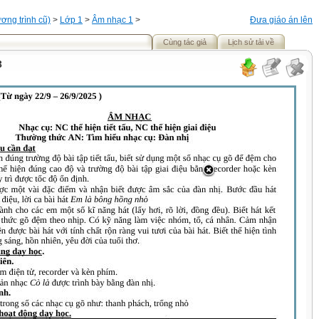
ơng trình cũ)
>
Lớp 1
>
Âm nhạc 1
>
Đưa giáo án lên
Cùng tác giả
Lịch sử tải về
3