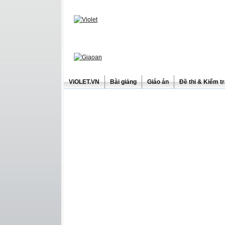
ViOLET.VN
Bài giảng
Giáo án
Đề thi & Kiểm t