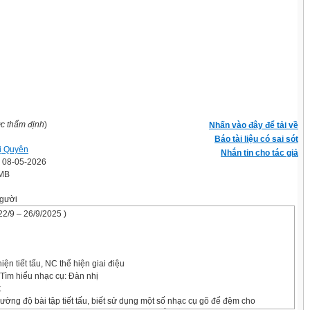
ợc thẩm định
)
Nhấn vào đây để tải về
Báo tài liệu có sai sót
ị Quyên
Nhắn tin cho tác giả
' 08-05-2026
 MB
gười
2/9 – 26/9/2025 )
ện tiết tấu, NC thể hiện giai điệu
Tìm hiểu nhạc cụ: Đàn nhị
t
rường độ bài tập tiết tấu, biết sử dụng một số nhạc cụ gõ để đệm cho