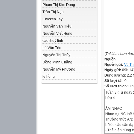
Phạm Thị Kim Dung
Trần Thị Nga
Chicken Tay
Nguyễn Văn Hiếu
Nguyễn Viết Hùng
cao thuỳ linh
Lê Văn Tèo
(
Tài liệu chưa đư
Nguyễn Thị Thủy
Nguồn:
Đồng Minh Chẳng
Người gửi:
Vũ Th
Nguyễn Mỹ Phượng
Ngày gửi:
09h:14
Dung lượng:
2.2
lê hồng
Số lượt tải:
0
Số lượt thích:
0 n
Tuần 3 (Từ ngày 2
Lớp 4
ÂM NHẠC
Nhạc cụ: NC thể hi
Thường thức AN: 
I. Yêu cầu cần đạ
- Thể hiện đúng t