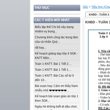
Gốc
>
Tiểu học (Chư
THƯ MỤC
KHBD - TUẦN 3
CÁC Ý KIẾN MỚI NHẤT
KHBD - TUẦN 
Biểu tập thể Chi bộ xây dựng
nhiệm vụ trọng...
Chương trình công tác trọng tâm
của cá nhân Quý...
rất hay...
Kế hoạch giảng dạy lớp 4 SGK -
KNTT Môn...
Toán 1 KNTT. Bài 1 Tiết 2....
Toán 1 KNTT. Bài 1 Tiết 1....
Toán 1 KNTT. Bài Các số từ 0
đến 10...
Bài soạn hay. Cảm ơn thầy Nam
nhiều nhé ❤️❤️❤️❤️❤️❤️...
Kế hoạch bài soạn giáo án lớp 1
theo SGK...
Ngày hè không biết đi đâu chơi,