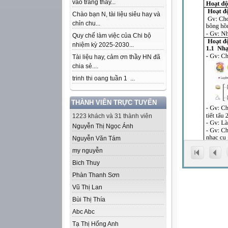
vào trang thầy...
Chào bạn N, tài liệu siêu hay và
chỉn chu...
Quy chế làm việc của Chi bộ
nhiệm kỳ 2025-2030...
Tài liệu hay, cảm ơn thầy HN đã
chia sẻ....
trinh thi oang tuần 1 ...
THÀNH VIÊN TRỰC TUYẾN
1223 khách và 31 thành viên
Nguyễn Thị Ngọc Ánh
Nguyễn Văn Tám
my nguyễn
Bich Thuy
Phàn Thanh Sơn
Vũ Thị Lan
Bùi Thị Thía
Abc Abc
Tạ Thị Hống Anh