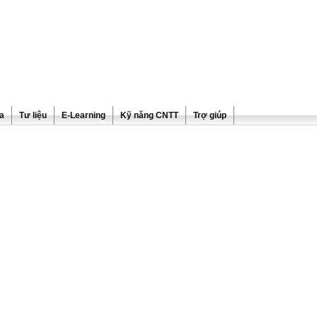
ra
Tư liệu
E-Learning
Kỹ năng CNTT
Trợ giúp