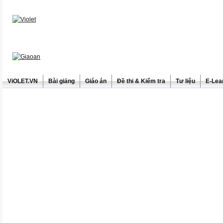
ViOLET.VN
Bài giảng
Giáo án
Đề thi & Kiểm tra
Tư liệu
E-Lea