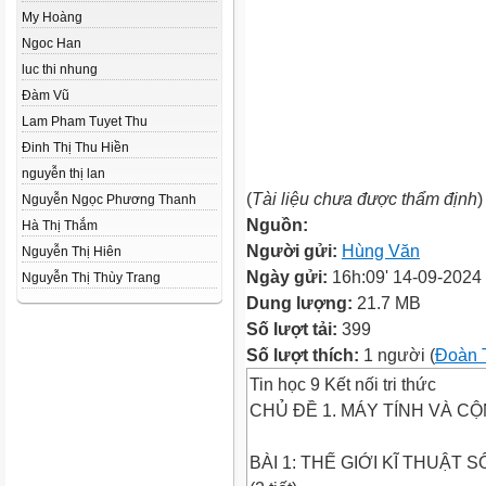
My Hoàng
Ngoc Han
luc thi nhung
Đàm Vũ
Lam Pham Tuyet Thu
Đinh Thị Thu Hiền
nguyễn thị lan
(
Tài liệu chưa được thẩm định
)
Nguyễn Ngọc Phương Thanh
Nguồn:
Hà Thị Thắm
Người gửi:
Hùng Văn
Nguyễn Thị Hiên
Ngày gửi:
16h:09' 14-09-2024
Nguyễn Thị Thùy Trang
Dung lượng:
21.7 MB
Số lượt tải:
399
Số lượt thích:
1 người (
Đoàn 
Tin học 9 Kết nối tri thức
CHỦ ĐỀ 1. MÁY TÍNH VÀ C
BÀI 1: THẾ GIỚI KĨ THUẬT S