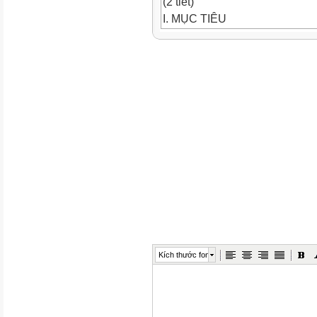
(2 tiết)
I. MỤC TIÊU
1. Mục tiêu
Sau bài học này, HS sẽ:
-
Sự xuất hiện phổ biến của các t
-
Khả năng ứng dụng của máy tín
-
Tác động của công nghệ thông t
Kích thước font
2. Năng lực
Năng lực chung:
-