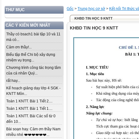
Gốc
>
Trung học cơ sở
>
Kết nối Tri thức 
THƯ MỤC
KHBD TIN HỌC 9 KNTT
CÁC Ý KIẾN MỚI NHẤT
KHBD TIN HỌC 9 KNTT
Thầy có bsach1 bài tập 10 và 11
mà có...
Cảm ơn thầy!...
Biểu tập thể Chi bộ xây dựng
nhiệm vụ trọng...
Chương trình công tác trọng tâm
của cá nhân Quý...
rất hay...
Kế hoạch giảng dạy lớp 4 SGK -
KNTT Môn...
Toán 1 KNTT. Bài 1 Tiết 2....
Toán 1 KNTT. Bài 1 Tiết 1....
Toán 1 KNTT. Bài Các số từ 0
đến 10...
Bài soạn hay. Cảm ơn thầy Nam
nhiều nhé ❤️❤️❤️❤️❤️❤️...